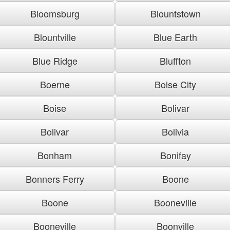
Bloomsburg
Blountstown
Blountville
Blue Earth
Blue Ridge
Bluffton
Boerne
Boise City
Boise
Bolivar
Bolivar
Bolivia
Bonham
Bonifay
Bonners Ferry
Boone
Boone
Booneville
Booneville
Boonville