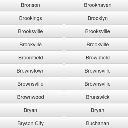
Bronson
Brookhaven
Brookings
Brooklyn
Brooksville
Brooksville
Brookville
Brookville
Broomfield
Brownfield
Brownstown
Brownsville
Brownsville
Brownsville
Brownwood
Brunswick
Bryan
Bryan
Bryson City
Buchanan