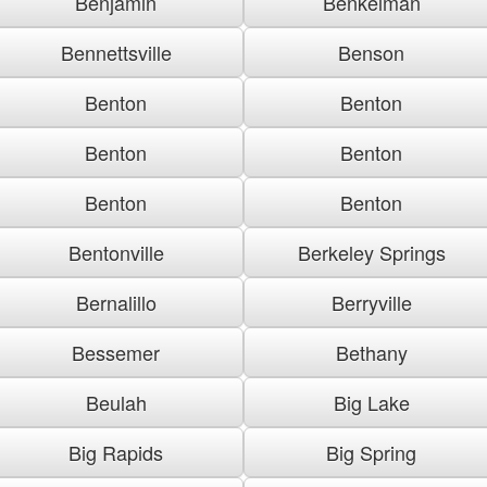
Benjamin
Benkelman
Bennettsville
Benson
Benton
Benton
Benton
Benton
Benton
Benton
Bentonville
Berkeley Springs
Bernalillo
Berryville
Bessemer
Bethany
Beulah
Big Lake
Big Rapids
Big Spring