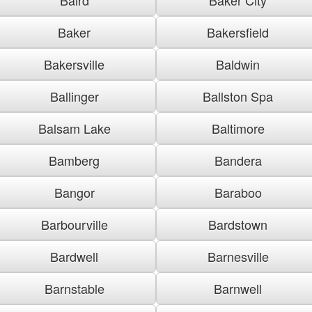
Baker
Bakersfield
Bakersville
Baldwin
Ballinger
Ballston Spa
Balsam Lake
Baltimore
Bamberg
Bandera
Bangor
Baraboo
Barbourville
Bardstown
Bardwell
Barnesville
Barnstable
Barnwell