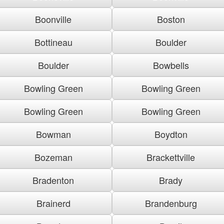
Boonville
Boston
Bottineau
Boulder
Boulder
Bowbells
Bowling Green
Bowling Green
Bowling Green
Bowling Green
Bowman
Boydton
Bozeman
Brackettville
Bradenton
Brady
Brainerd
Brandenburg