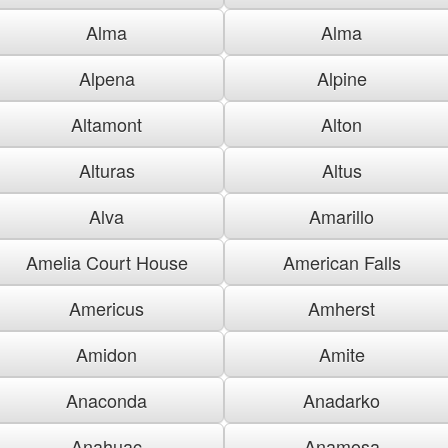
Alma
Alma
Alpena
Alpine
Altamont
Alton
Alturas
Altus
Alva
Amarillo
Amelia Court House
American Falls
Americus
Amherst
Amidon
Amite
Anaconda
Anadarko
Anahuac
Anamosa