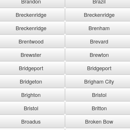
Brandon
Brazil
Breckenridge
Breckenridge
Breckenridge
Brenham
Brentwood
Brevard
Brewster
Brewton
Bridgeport
Bridgeport
Bridgeton
Brigham City
Brighton
Bristol
Bristol
Britton
Broadus
Broken Bow