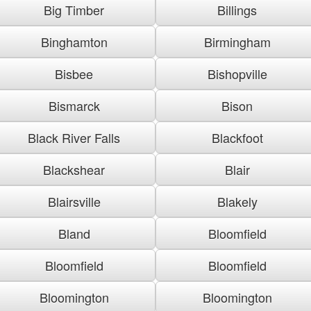
Big Timber
Billings
Binghamton
Birmingham
Bisbee
Bishopville
Bismarck
Bison
Black River Falls
Blackfoot
Blackshear
Blair
Blairsville
Blakely
Bland
Bloomfield
Bloomfield
Bloomfield
Bloomington
Bloomington