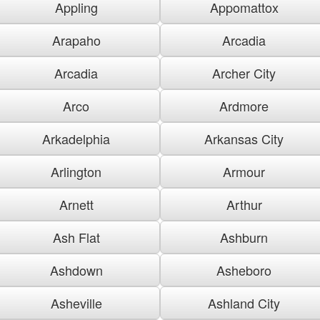
Appling
Appomattox
Arapaho
Arcadia
Arcadia
Archer City
Arco
Ardmore
Arkadelphia
Arkansas City
Arlington
Armour
Arnett
Arthur
Ash Flat
Ashburn
Ashdown
Asheboro
Asheville
Ashland City