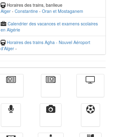
Horaires des trains, banlieue
Alger
-
Constantine
-
Oran et Mostaganem
Calendrier des vacances et examens scolaires
en Algérie
Horaires des trains Agha - Nouvel Aéroport
d'Alger
-
Actualité
الأخبار
Télévision
Radio
Vidéos
Sport