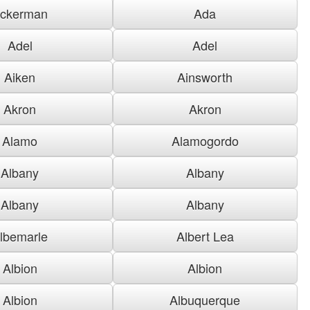
ckerman
Ada
Adel
Adel
Aiken
Ainsworth
Akron
Akron
Alamo
Alamogordo
Albany
Albany
Albany
Albany
lbemarle
Albert Lea
Albion
Albion
Albion
Albuquerque