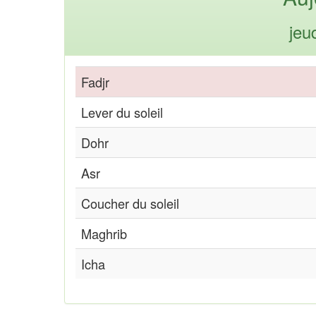
jeu
Fadjr
Lever du soleil
Dohr
Asr
Coucher du soleil
Maghrib
Icha