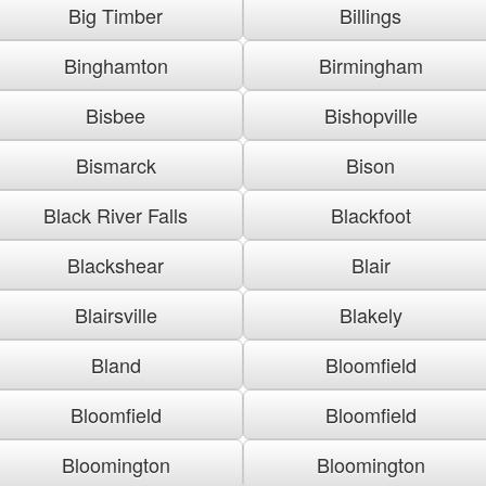
Big Timber
Billings
Binghamton
Birmingham
Bisbee
Bishopville
Bismarck
Bison
Black River Falls
Blackfoot
Blackshear
Blair
Blairsville
Blakely
Bland
Bloomfield
Bloomfield
Bloomfield
Bloomington
Bloomington