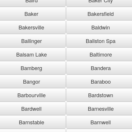
Baker
Bakersfield
Bakersville
Baldwin
Ballinger
Ballston Spa
Balsam Lake
Baltimore
Bamberg
Bandera
Bangor
Baraboo
Barbourville
Bardstown
Bardwell
Barnesville
Barnstable
Barnwell