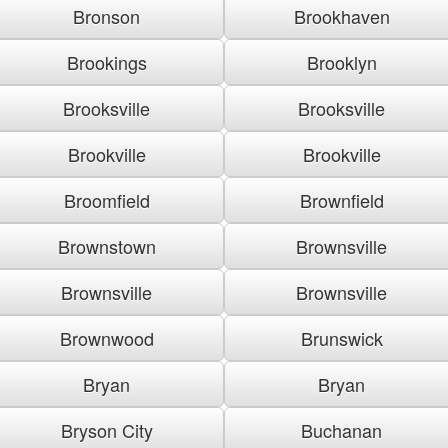
Bronson
Brookhaven
Brookings
Brooklyn
Brooksville
Brooksville
Brookville
Brookville
Broomfield
Brownfield
Brownstown
Brownsville
Brownsville
Brownsville
Brownwood
Brunswick
Bryan
Bryan
Bryson City
Buchanan