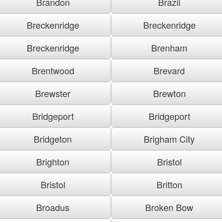
Brandon
Brazil
Breckenridge
Breckenridge
Breckenridge
Brenham
Brentwood
Brevard
Brewster
Brewton
Bridgeport
Bridgeport
Bridgeton
Brigham City
Brighton
Bristol
Bristol
Britton
Broadus
Broken Bow