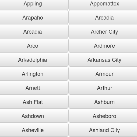
Appling
Appomattox
Arapaho
Arcadia
Arcadia
Archer City
Arco
Ardmore
Arkadelphia
Arkansas City
Arlington
Armour
Arnett
Arthur
Ash Flat
Ashburn
Ashdown
Asheboro
Asheville
Ashland City