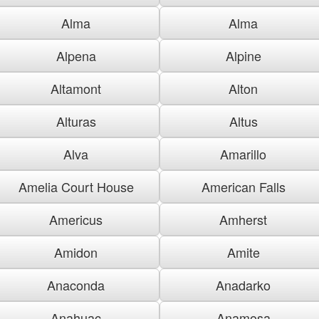
Alma
Alma
Alpena
Alpine
Altamont
Alton
Alturas
Altus
Alva
Amarillo
Amelia Court House
American Falls
Americus
Amherst
Amidon
Amite
Anaconda
Anadarko
Anahuac
Anamosa