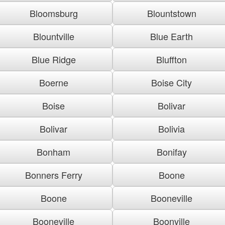
Bloomsburg
Blountstown
Blountville
Blue Earth
Blue Ridge
Bluffton
Boerne
Boise City
Boise
Bolivar
Bolivar
Bolivia
Bonham
Bonifay
Bonners Ferry
Boone
Boone
Booneville
Booneville
Boonville