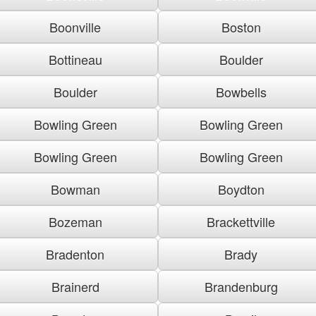
Boonville
Boston
Bottineau
Boulder
Boulder
Bowbells
Bowling Green
Bowling Green
Bowling Green
Bowling Green
Bowman
Boydton
Bozeman
Brackettville
Bradenton
Brady
Brainerd
Brandenburg