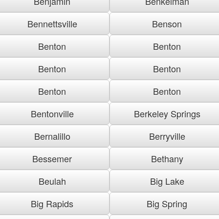
Benjamin
Benkelman
Bennettsville
Benson
Benton
Benton
Benton
Benton
Benton
Benton
Bentonville
Berkeley Springs
Bernalillo
Berryville
Bessemer
Bethany
Beulah
Big Lake
Big Rapids
Big Spring