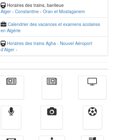
Horaires des trains, banlieue
Alger
-
Constantine
-
Oran et Mostaganem
Calendrier des vacances et examens scolaires
en Algérie
Horaires des trains Agha - Nouvel Aéroport
d'Alger
-
Actualité
الأخبار
Télévision
Radio
Vidéos
Sport