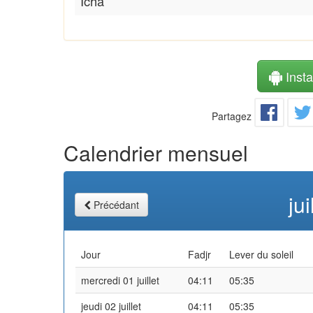
Icha
Instal
Partagez
Calendrier mensuel
ju
Précédant
Jour
Fadjr
Lever du soleil
mercredi 01 juillet
04:11
05:35
jeudi 02 juillet
04:11
05:35