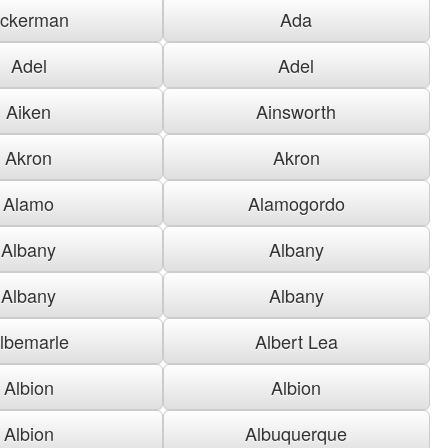
ckerman
Ada
Adel
Adel
Aiken
Ainsworth
Akron
Akron
Alamo
Alamogordo
Albany
Albany
Albany
Albany
lbemarle
Albert Lea
Albion
Albion
Albion
Albuquerque