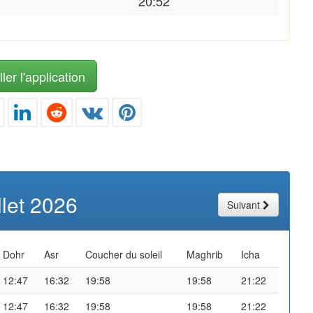
20:52
ler l'application
illet 2026
Suivant
Dohr
Asr
Coucher du soleil
Maghrib
Icha
12:47
16:32
19:58
19:58
21:22
12:47
16:32
19:58
19:58
21:22