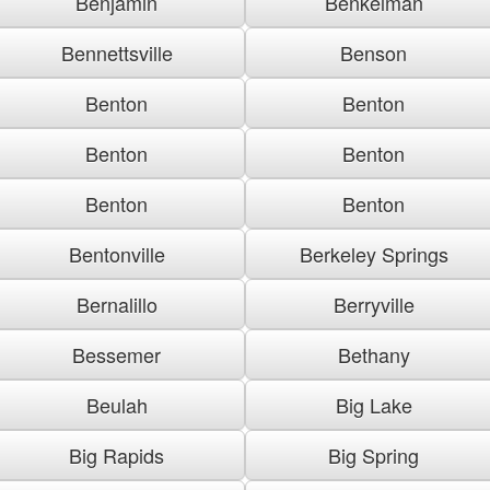
Benjamin
Benkelman
Bennettsville
Benson
Benton
Benton
Benton
Benton
Benton
Benton
Bentonville
Berkeley Springs
Bernalillo
Berryville
Bessemer
Bethany
Beulah
Big Lake
Big Rapids
Big Spring