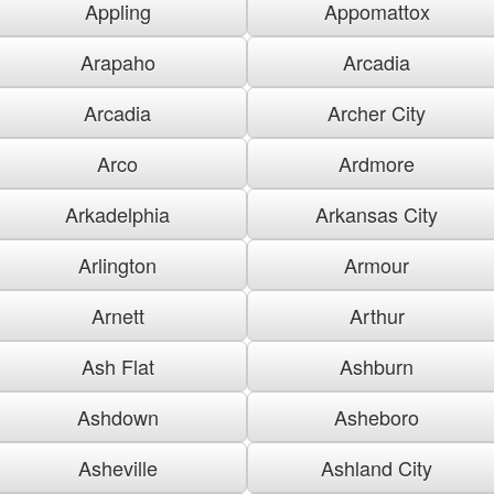
Appling
Appomattox
Arapaho
Arcadia
Arcadia
Archer City
Arco
Ardmore
Arkadelphia
Arkansas City
Arlington
Armour
Arnett
Arthur
Ash Flat
Ashburn
Ashdown
Asheboro
Asheville
Ashland City