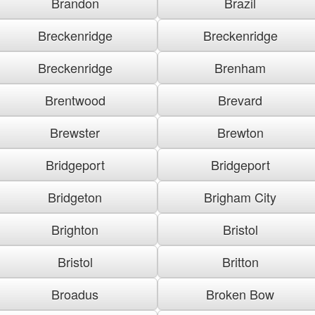
Brandon
Brazil
Breckenridge
Breckenridge
Breckenridge
Brenham
Brentwood
Brevard
Brewster
Brewton
Bridgeport
Bridgeport
Bridgeton
Brigham City
Brighton
Bristol
Bristol
Britton
Broadus
Broken Bow