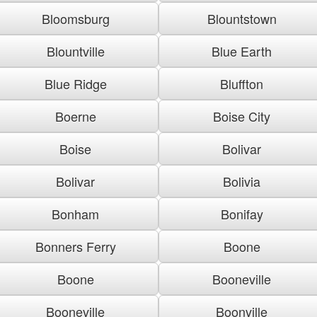
Bloomsburg
Blountstown
Blountville
Blue Earth
Blue Ridge
Bluffton
Boerne
Boise City
Boise
Bolivar
Bolivar
Bolivia
Bonham
Bonifay
Bonners Ferry
Boone
Boone
Booneville
Booneville
Boonville