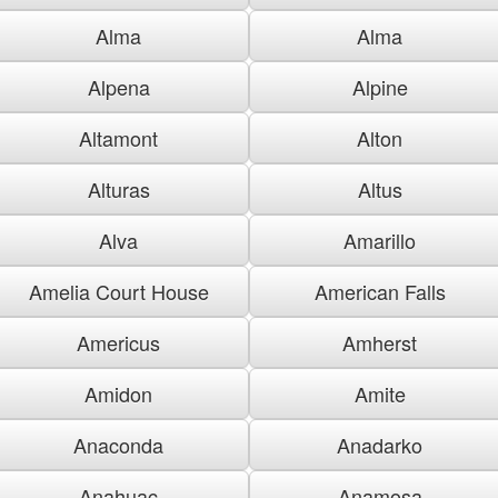
Alma
Alma
Alpena
Alpine
Altamont
Alton
Alturas
Altus
Alva
Amarillo
Amelia Court House
American Falls
Americus
Amherst
Amidon
Amite
Anaconda
Anadarko
Anahuac
Anamosa