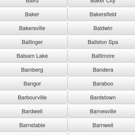
Baker
Bakersfield
Bakersville
Baldwin
Ballinger
Ballston Spa
Balsam Lake
Baltimore
Bamberg
Bandera
Bangor
Baraboo
Barbourville
Bardstown
Bardwell
Barnesville
Barnstable
Barnwell