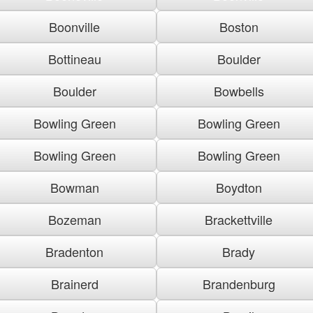
Boonville
Boston
Bottineau
Boulder
Boulder
Bowbells
Bowling Green
Bowling Green
Bowling Green
Bowling Green
Bowman
Boydton
Bozeman
Brackettville
Bradenton
Brady
Brainerd
Brandenburg