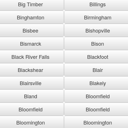
Big Timber
Billings
Binghamton
Birmingham
Bisbee
Bishopville
Bismarck
Bison
Black River Falls
Blackfoot
Blackshear
Blair
Blairsville
Blakely
Bland
Bloomfield
Bloomfield
Bloomfield
Bloomington
Bloomington