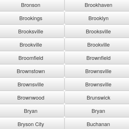
Bronson
Brookhaven
Brookings
Brooklyn
Brooksville
Brooksville
Brookville
Brookville
Broomfield
Brownfield
Brownstown
Brownsville
Brownsville
Brownsville
Brownwood
Brunswick
Bryan
Bryan
Bryson City
Buchanan