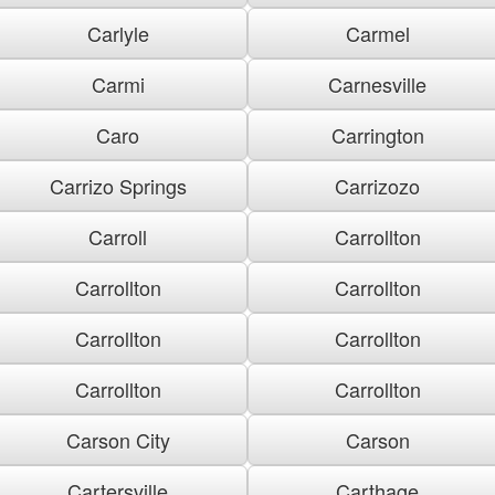
Carlyle
Carmel
Carmi
Carnesville
Caro
Carrington
Carrizo Springs
Carrizozo
Carroll
Carrollton
Carrollton
Carrollton
Carrollton
Carrollton
Carrollton
Carrollton
Carson City
Carson
Cartersville
Carthage