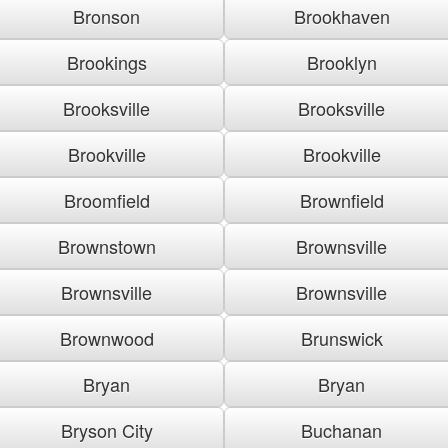
Bronson
Brookhaven
Brookings
Brooklyn
Brooksville
Brooksville
Brookville
Brookville
Broomfield
Brownfield
Brownstown
Brownsville
Brownsville
Brownsville
Brownwood
Brunswick
Bryan
Bryan
Bryson City
Buchanan