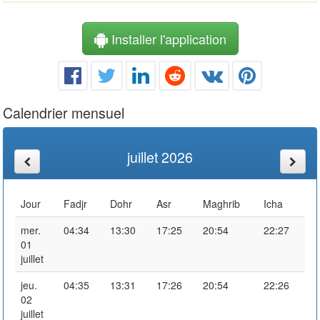
Installer l'application
Calendrier mensuel
juillet 2026
Jour
Fadjr
Dohr
Asr
Maghrib
Icha
mer.
04:34
13:30
17:25
20:54
22:27
01
juillet
jeu.
04:35
13:31
17:26
20:54
22:26
02
juillet