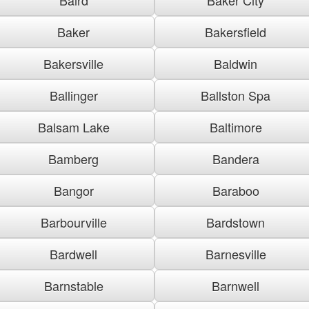
Baker
Bakersfield
Bakersville
Baldwin
Ballinger
Ballston Spa
Balsam Lake
Baltimore
Bamberg
Bandera
Bangor
Baraboo
Barbourville
Bardstown
Bardwell
Barnesville
Barnstable
Barnwell