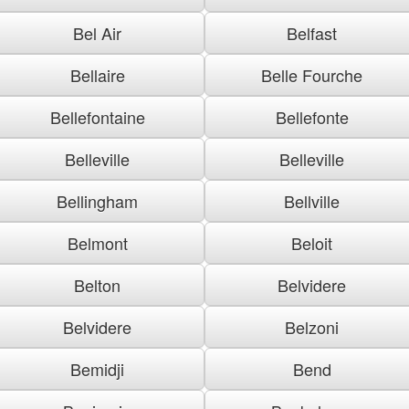
Bel Air
Belfast
Bellaire
Belle Fourche
Bellefontaine
Bellefonte
Belleville
Belleville
Bellingham
Bellville
Belmont
Beloit
Belton
Belvidere
Belvidere
Belzoni
Bemidji
Bend