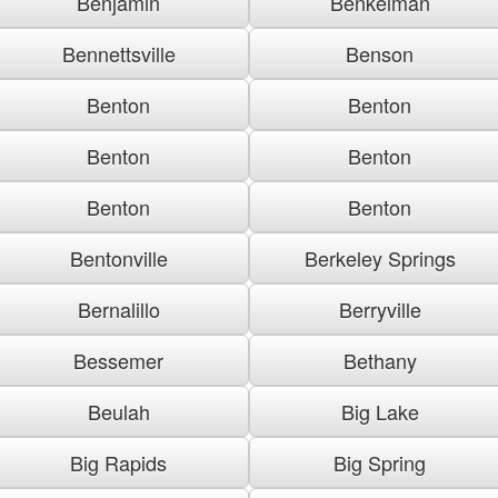
Benjamin
Benkelman
Bennettsville
Benson
Benton
Benton
Benton
Benton
Benton
Benton
Bentonville
Berkeley Springs
Bernalillo
Berryville
Bessemer
Bethany
Beulah
Big Lake
Big Rapids
Big Spring