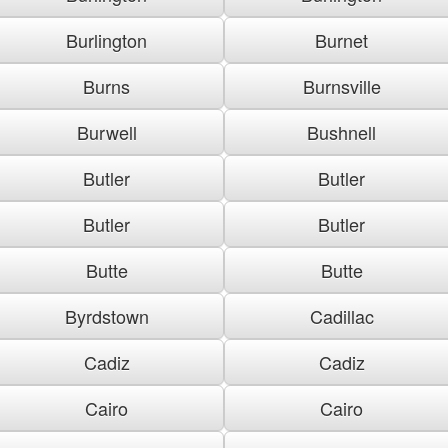
Burlington
Burnet
Burns
Burnsville
Burwell
Bushnell
Butler
Butler
Butler
Butler
Butte
Butte
Byrdstown
Cadillac
Cadiz
Cadiz
Cairo
Cairo