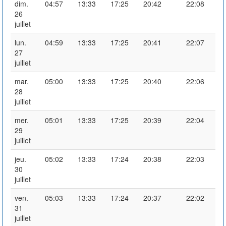
dim.
04:57
13:33
17:25
20:42
22:08
26
juillet
lun.
04:59
13:33
17:25
20:41
22:07
27
juillet
mar.
05:00
13:33
17:25
20:40
22:06
28
juillet
mer.
05:01
13:33
17:25
20:39
22:04
29
juillet
jeu.
05:02
13:33
17:24
20:38
22:03
30
juillet
ven.
05:03
13:33
17:24
20:37
22:02
31
juillet