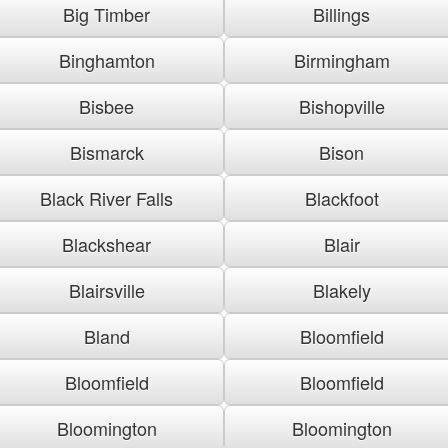
Big Timber
Billings
Binghamton
Birmingham
Bisbee
Bishopville
Bismarck
Bison
Black River Falls
Blackfoot
Blackshear
Blair
Blairsville
Blakely
Bland
Bloomfield
Bloomfield
Bloomfield
Bloomington
Bloomington