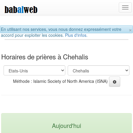
Tog
navi
×
En utilisant nos services, vous nous donnez expressément votre
accord pour exploiter les cookies.
Plus d'infos.
Horaires de prières à Chehalis
Méthode : Islamic Society of North America (ISNA)
Aujourd'hui