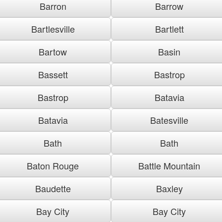
Barron
Barrow
Bartlesville
Bartlett
Bartow
Basin
Bassett
Bastrop
Bastrop
Batavia
Batavia
Batesville
Bath
Bath
Baton Rouge
Battle Mountain
Baudette
Baxley
Bay City
Bay City