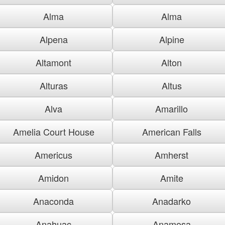
Alma
Alma
Alpena
Alpine
Altamont
Alton
Alturas
Altus
Alva
Amarillo
Amelia Court House
American Falls
Americus
Amherst
Amidon
Amite
Anaconda
Anadarko
Anahuac
Anamosa