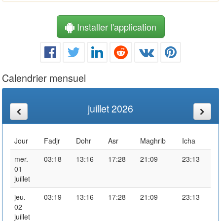
Installer l'application
Calendrier mensuel
juillet 2026
Jour
Fadjr
Dohr
Asr
Maghrib
Icha
mer.
03:18
13:16
17:28
21:09
23:13
01
juillet
jeu.
03:19
13:16
17:28
21:09
23:13
02
juillet