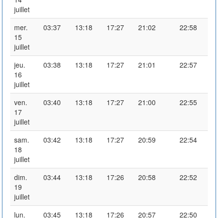
juillet
mer.
03:37
13:18
17:27
21:02
22:58
15
juillet
jeu.
03:38
13:18
17:27
21:01
22:57
16
juillet
ven.
03:40
13:18
17:27
21:00
22:55
17
juillet
sam.
03:42
13:18
17:27
20:59
22:54
18
juillet
dim.
03:44
13:18
17:26
20:58
22:52
19
juillet
lun.
03:45
13:18
17:26
20:57
22:50