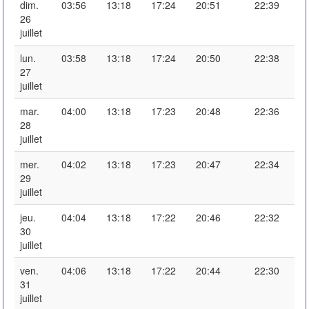
dim.
03:56
13:18
17:24
20:51
22:39
26
juillet
lun.
03:58
13:18
17:24
20:50
22:38
27
juillet
mar.
04:00
13:18
17:23
20:48
22:36
28
juillet
mer.
04:02
13:18
17:23
20:47
22:34
29
juillet
jeu.
04:04
13:18
17:22
20:46
22:32
30
juillet
ven.
04:06
13:18
17:22
20:44
22:30
31
juillet