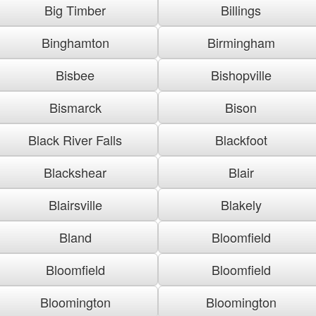
Big Timber
Billings
Binghamton
Birmingham
Bisbee
Bishopville
Bismarck
Bison
Black River Falls
Blackfoot
Blackshear
Blair
Blairsville
Blakely
Bland
Bloomfield
Bloomfield
Bloomfield
Bloomington
Bloomington