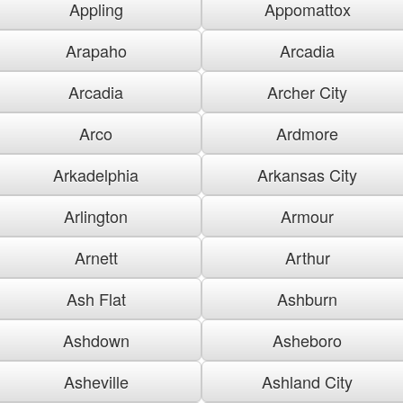
Appling
Appomattox
Arapaho
Arcadia
Arcadia
Archer City
Arco
Ardmore
Arkadelphia
Arkansas City
Arlington
Armour
Arnett
Arthur
Ash Flat
Ashburn
Ashdown
Asheboro
Asheville
Ashland City