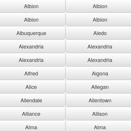
Albion
Albion
Albion
Albion
Albuquerque
Aledo
Alexandria
Alexandria
Alexandria
Alexandria
Alfred
Algona
Alice
Allegan
Allendale
Allentown
Alliance
Allison
Alma
Alma