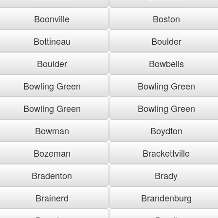
Boonville
Boston
Bottineau
Boulder
Boulder
Bowbells
Bowling Green
Bowling Green
Bowling Green
Bowling Green
Bowman
Boydton
Bozeman
Brackettville
Bradenton
Brady
Brainerd
Brandenburg