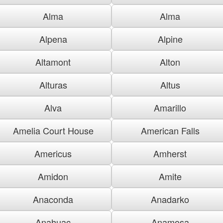
Alma
Alma
Alpena
Alpine
Altamont
Alton
Alturas
Altus
Alva
Amarillo
Amelia Court House
American Falls
Americus
Amherst
Amidon
Amite
Anaconda
Anadarko
Anahuac
Anamosa