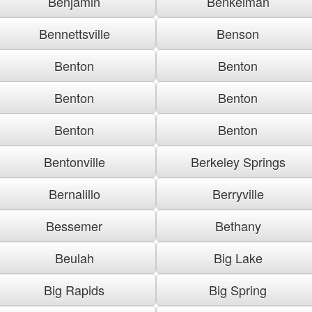
Benjamin
Benkelman
Bennettsville
Benson
Benton
Benton
Benton
Benton
Benton
Benton
Bentonville
Berkeley Springs
Bernalillo
Berryville
Bessemer
Bethany
Beulah
Big Lake
Big Rapids
Big Spring