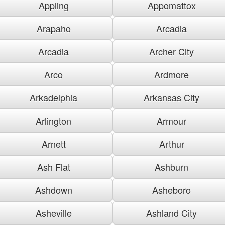
Appling
Appomattox
Arapaho
Arcadia
Arcadia
Archer City
Arco
Ardmore
Arkadelphia
Arkansas City
Arlington
Armour
Arnett
Arthur
Ash Flat
Ashburn
Ashdown
Asheboro
Asheville
Ashland City