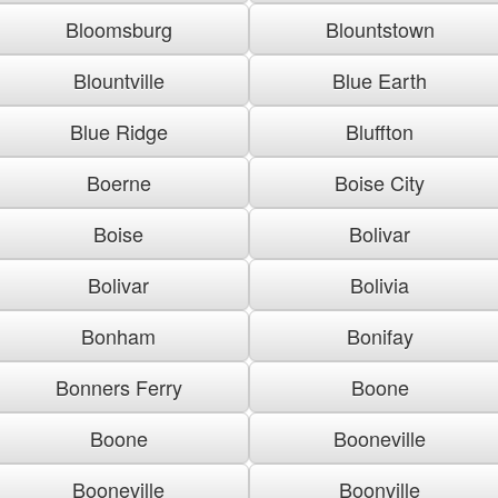
Bloomsburg
Blountstown
Blountville
Blue Earth
Blue Ridge
Bluffton
Boerne
Boise City
Boise
Bolivar
Bolivar
Bolivia
Bonham
Bonifay
Bonners Ferry
Boone
Boone
Booneville
Booneville
Boonville