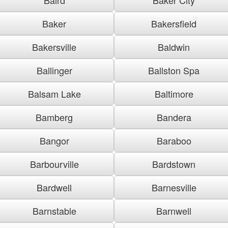
Baker
Bakersfield
Bakersville
Baldwin
Ballinger
Ballston Spa
Balsam Lake
Baltimore
Bamberg
Bandera
Bangor
Baraboo
Barbourville
Bardstown
Bardwell
Barnesville
Barnstable
Barnwell