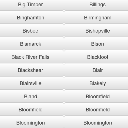
Big Timber
Billings
Binghamton
Birmingham
Bisbee
Bishopville
Bismarck
Bison
Black River Falls
Blackfoot
Blackshear
Blair
Blairsville
Blakely
Bland
Bloomfield
Bloomfield
Bloomfield
Bloomington
Bloomington