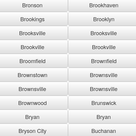
Bronson
Brookhaven
Brookings
Brooklyn
Brooksville
Brooksville
Brookville
Brookville
Broomfield
Brownfield
Brownstown
Brownsville
Brownsville
Brownsville
Brownwood
Brunswick
Bryan
Bryan
Bryson City
Buchanan