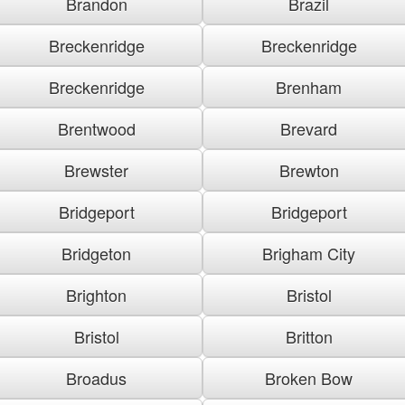
Brandon
Brazil
Breckenridge
Breckenridge
Breckenridge
Brenham
Brentwood
Brevard
Brewster
Brewton
Bridgeport
Bridgeport
Bridgeton
Brigham City
Brighton
Bristol
Bristol
Britton
Broadus
Broken Bow