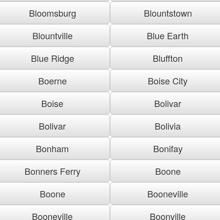
Bloomsburg
Blountstown
Blountville
Blue Earth
Blue Ridge
Bluffton
Boerne
Boise City
Boise
Bolivar
Bolivar
Bolivia
Bonham
Bonifay
Bonners Ferry
Boone
Boone
Booneville
Booneville
Boonville