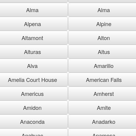
Alma
Alma
Alpena
Alpine
Altamont
Alton
Alturas
Altus
Alva
Amarillo
Amelia Court House
American Falls
Americus
Amherst
Amidon
Amite
Anaconda
Anadarko
Anahuac
Anamosa