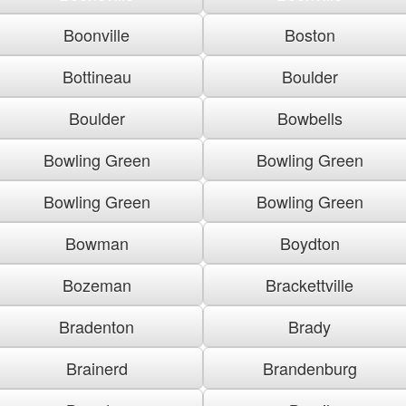
Boonville
Boston
Bottineau
Boulder
Boulder
Bowbells
Bowling Green
Bowling Green
Bowling Green
Bowling Green
Bowman
Boydton
Bozeman
Brackettville
Bradenton
Brady
Brainerd
Brandenburg