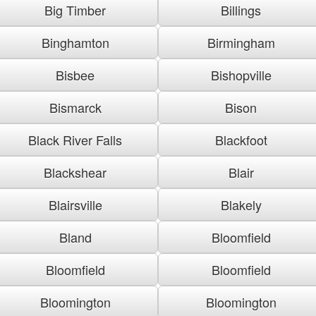
Big Timber
Billings
Binghamton
Birmingham
Bisbee
Bishopville
Bismarck
Bison
Black River Falls
Blackfoot
Blackshear
Blair
Blairsville
Blakely
Bland
Bloomfield
Bloomfield
Bloomfield
Bloomington
Bloomington