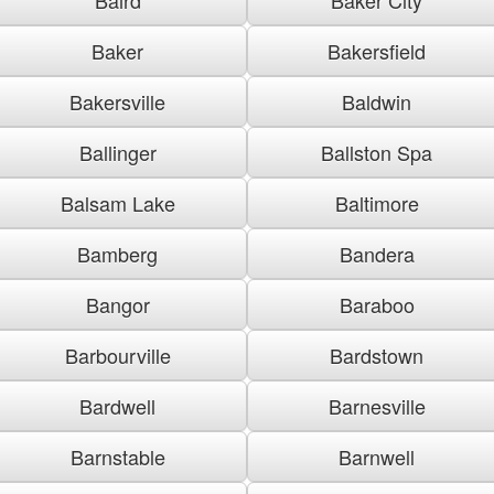
Baker
Bakersfield
Bakersville
Baldwin
Ballinger
Ballston Spa
Balsam Lake
Baltimore
Bamberg
Bandera
Bangor
Baraboo
Barbourville
Bardstown
Bardwell
Barnesville
Barnstable
Barnwell