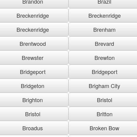
Brandon
Brazil
Breckenridge
Breckenridge
Breckenridge
Brenham
Brentwood
Brevard
Brewster
Brewton
Bridgeport
Bridgeport
Bridgeton
Brigham City
Brighton
Bristol
Bristol
Britton
Broadus
Broken Bow