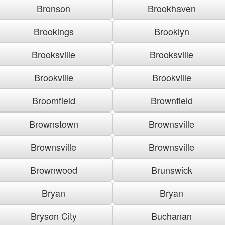
Bronson
Brookhaven
Brookings
Brooklyn
Brooksville
Brooksville
Brookville
Brookville
Broomfield
Brownfield
Brownstown
Brownsville
Brownsville
Brownsville
Brownwood
Brunswick
Bryan
Bryan
Bryson City
Buchanan