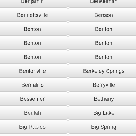
Benjamin
Benkelman
Bennettsville
Benson
Benton
Benton
Benton
Benton
Benton
Benton
Bentonville
Berkeley Springs
Bernalillo
Berryville
Bessemer
Bethany
Beulah
Big Lake
Big Rapids
Big Spring