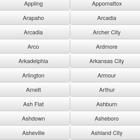
Appling
Appomattox
Arapaho
Arcadia
Arcadia
Archer City
Arco
Ardmore
Arkadelphia
Arkansas City
Arlington
Armour
Arnett
Arthur
Ash Flat
Ashburn
Ashdown
Asheboro
Asheville
Ashland City