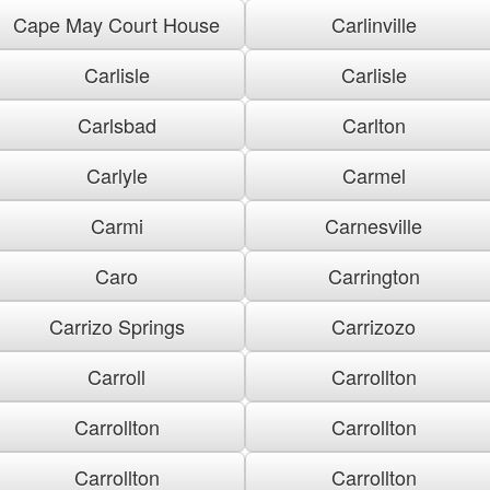
Cape May Court House
Carlinville
Carlisle
Carlisle
Carlsbad
Carlton
Carlyle
Carmel
Carmi
Carnesville
Caro
Carrington
Carrizo Springs
Carrizozo
Carroll
Carrollton
Carrollton
Carrollton
Carrollton
Carrollton