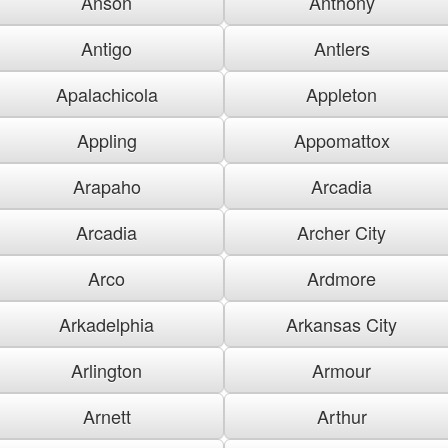
Anson
Anthony
Antigo
Antlers
Apalachicola
Appleton
Appling
Appomattox
Arapaho
Arcadia
Arcadia
Archer City
Arco
Ardmore
Arkadelphia
Arkansas City
Arlington
Armour
Arnett
Arthur