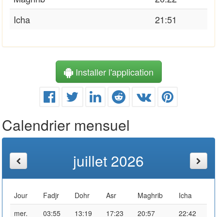
Icha
21:51
Installer l'application
Calendrier mensuel
juillet 2026
Jour
Fadjr
Dohr
Asr
Maghrib
Icha
mer.
03:55
13:19
17:23
20:57
22:42