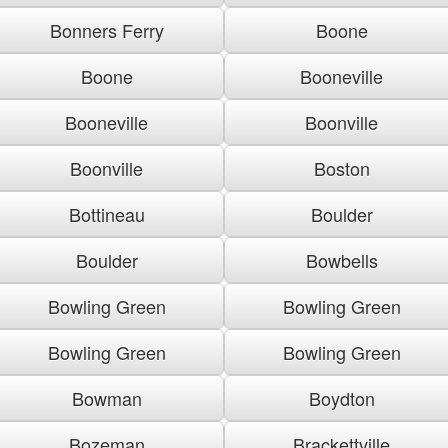
Bonners Ferry
Boone
Boone
Booneville
Booneville
Boonville
Boonville
Boston
Bottineau
Boulder
Boulder
Bowbells
Bowling Green
Bowling Green
Bowling Green
Bowling Green
Bowman
Boydton
Bozeman
Brackettville