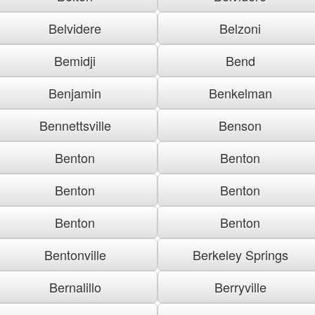
Belvidere
Belzoni
Bemidji
Bend
Benjamin
Benkelman
Bennettsville
Benson
Benton
Benton
Benton
Benton
Benton
Benton
Bentonville
Berkeley Springs
Bernalillo
Berryville