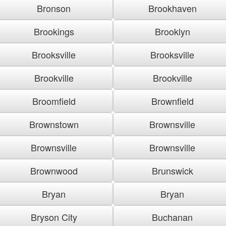
Bronson
Brookhaven
Brookings
Brooklyn
Brooksville
Brooksville
Brookville
Brookville
Broomfield
Brownfield
Brownstown
Brownsville
Brownsville
Brownsville
Brownwood
Brunswick
Bryan
Bryan
Bryson City
Buchanan