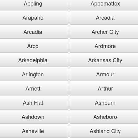
Appling
Appomattox
Arapaho
Arcadia
Arcadia
Archer City
Arco
Ardmore
Arkadelphia
Arkansas City
Arlington
Armour
Arnett
Arthur
Ash Flat
Ashburn
Ashdown
Asheboro
Asheville
Ashland City