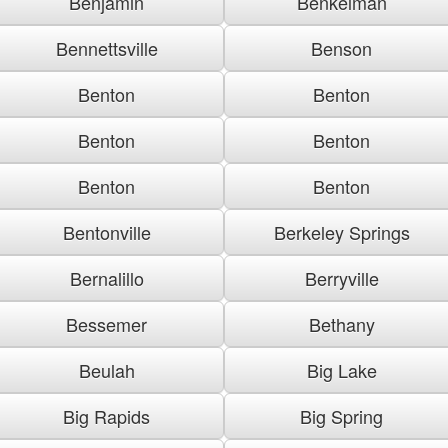
Benjamin
Benkelman
Bennettsville
Benson
Benton
Benton
Benton
Benton
Benton
Benton
Bentonville
Berkeley Springs
Bernalillo
Berryville
Bessemer
Bethany
Beulah
Big Lake
Big Rapids
Big Spring