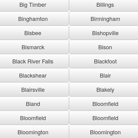
Big Timber
Billings
Binghamton
Birmingham
Bisbee
Bishopville
Bismarck
Bison
Black River Falls
Blackfoot
Blackshear
Blair
Blairsville
Blakely
Bland
Bloomfield
Bloomfield
Bloomfield
Bloomington
Bloomington