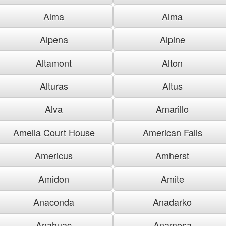
Alma
Alma
Alpena
Alpine
Altamont
Alton
Alturas
Altus
Alva
Amarillo
Amelia Court House
American Falls
Americus
Amherst
Amidon
Amite
Anaconda
Anadarko
Anahuac
Anamosa