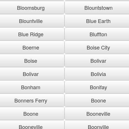
Bloomsburg
Blountstown
Blountville
Blue Earth
Blue Ridge
Bluffton
Boerne
Boise City
Boise
Bolivar
Bolivar
Bolivia
Bonham
Bonifay
Bonners Ferry
Boone
Boone
Booneville
Booneville
Boonville