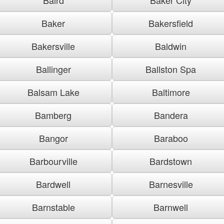
Baker
Bakersfield
Bakersville
Baldwin
Ballinger
Ballston Spa
Balsam Lake
Baltimore
Bamberg
Bandera
Bangor
Baraboo
Barbourville
Bardstown
Bardwell
Barnesville
Barnstable
Barnwell