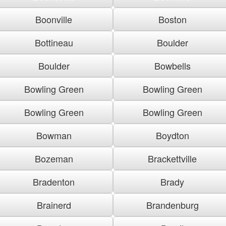
Boonville
Boston
Bottineau
Boulder
Boulder
Bowbells
Bowling Green
Bowling Green
Bowling Green
Bowling Green
Bowman
Boydton
Bozeman
Brackettville
Bradenton
Brady
Brainerd
Brandenburg