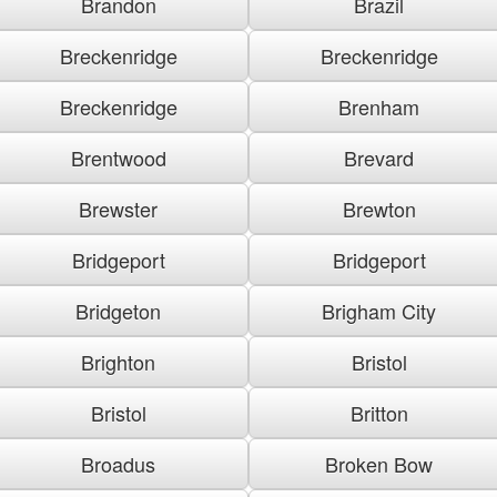
Brandon
Brazil
Breckenridge
Breckenridge
Breckenridge
Brenham
Brentwood
Brevard
Brewster
Brewton
Bridgeport
Bridgeport
Bridgeton
Brigham City
Brighton
Bristol
Bristol
Britton
Broadus
Broken Bow