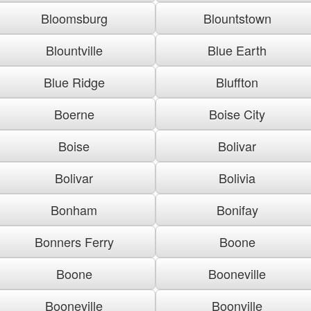
Bloomsburg
Blountstown
Blountville
Blue Earth
Blue Ridge
Bluffton
Boerne
Boise City
Boise
Bolivar
Bolivar
Bolivia
Bonham
Bonifay
Bonners Ferry
Boone
Boone
Booneville
Booneville
Boonville