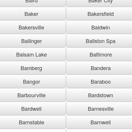
Baker
Bakersfield
Bakersville
Baldwin
Ballinger
Ballston Spa
Balsam Lake
Baltimore
Bamberg
Bandera
Bangor
Baraboo
Barbourville
Bardstown
Bardwell
Barnesville
Barnstable
Barnwell