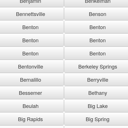
Benjamin
Benkelman
Bennettsville
Benson
Benton
Benton
Benton
Benton
Benton
Benton
Bentonville
Berkeley Springs
Bernalillo
Berryville
Bessemer
Bethany
Beulah
Big Lake
Big Rapids
Big Spring