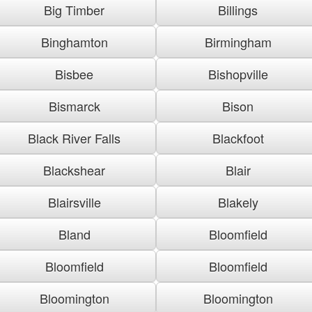
Big Timber
Billings
Binghamton
Birmingham
Bisbee
Bishopville
Bismarck
Bison
Black River Falls
Blackfoot
Blackshear
Blair
Blairsville
Blakely
Bland
Bloomfield
Bloomfield
Bloomfield
Bloomington
Bloomington