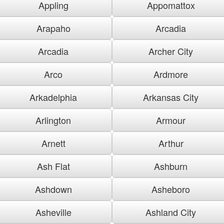
Appling
Appomattox
Arapaho
Arcadia
Arcadia
Archer City
Arco
Ardmore
Arkadelphia
Arkansas City
Arlington
Armour
Arnett
Arthur
Ash Flat
Ashburn
Ashdown
Asheboro
Asheville
Ashland City