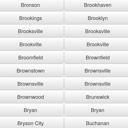
Bronson
Brookhaven
Brookings
Brooklyn
Brooksville
Brooksville
Brookville
Brookville
Broomfield
Brownfield
Brownstown
Brownsville
Brownsville
Brownsville
Brownwood
Brunswick
Bryan
Bryan
Bryson City
Buchanan