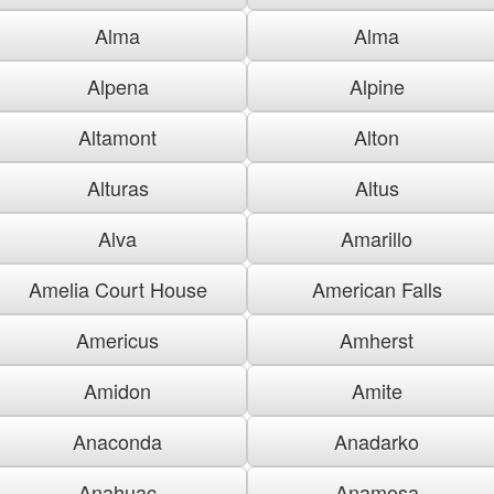
Alma
Alma
Alpena
Alpine
Altamont
Alton
Alturas
Altus
Alva
Amarillo
Amelia Court House
American Falls
Americus
Amherst
Amidon
Amite
Anaconda
Anadarko
Anahuac
Anamosa