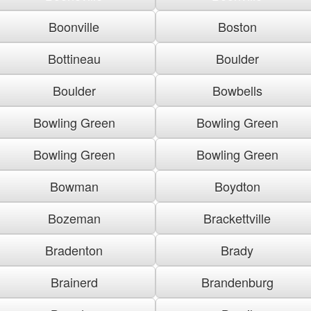
Boonville
Boston
Bottineau
Boulder
Boulder
Bowbells
Bowling Green
Bowling Green
Bowling Green
Bowling Green
Bowman
Boydton
Bozeman
Brackettville
Bradenton
Brady
Brainerd
Brandenburg