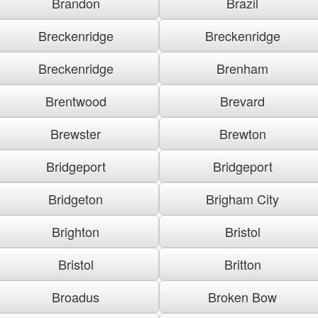
Brandon
Brazil
Breckenridge
Breckenridge
Breckenridge
Brenham
Brentwood
Brevard
Brewster
Brewton
Bridgeport
Bridgeport
Bridgeton
Brigham City
Brighton
Bristol
Bristol
Britton
Broadus
Broken Bow