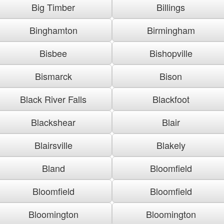
Big Timber
Billings
Binghamton
Birmingham
Bisbee
Bishopville
Bismarck
Bison
Black River Falls
Blackfoot
Blackshear
Blair
Blairsville
Blakely
Bland
Bloomfield
Bloomfield
Bloomfield
Bloomington
Bloomington