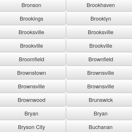
Bronson
Brookhaven
Brookings
Brooklyn
Brooksville
Brooksville
Brookville
Brookville
Broomfield
Brownfield
Brownstown
Brownsville
Brownsville
Brownsville
Brownwood
Brunswick
Bryan
Bryan
Bryson City
Buchanan