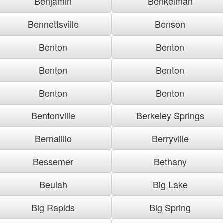
Benjamin
Benkelman
Bennettsville
Benson
Benton
Benton
Benton
Benton
Benton
Benton
Bentonville
Berkeley Springs
Bernalillo
Berryville
Bessemer
Bethany
Beulah
Big Lake
Big Rapids
Big Spring