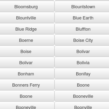
Bloomsburg
Blountstown
Blountville
Blue Earth
Blue Ridge
Bluffton
Boerne
Boise City
Boise
Bolivar
Bolivar
Bolivia
Bonham
Bonifay
Bonners Ferry
Boone
Boone
Booneville
Booneville
Boonville