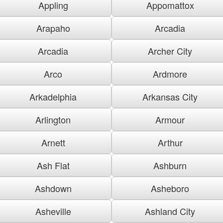
Appling
Appomattox
Arapaho
Arcadia
Arcadia
Archer City
Arco
Ardmore
Arkadelphia
Arkansas City
Arlington
Armour
Arnett
Arthur
Ash Flat
Ashburn
Ashdown
Asheboro
Asheville
Ashland City