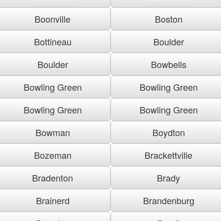
Boonville
Boston
Bottineau
Boulder
Boulder
Bowbells
Bowling Green
Bowling Green
Bowling Green
Bowling Green
Bowman
Boydton
Bozeman
Brackettville
Bradenton
Brady
Brainerd
Brandenburg