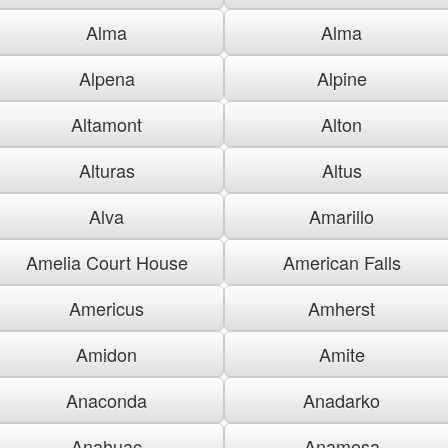
Alma
Alma
Alpena
Alpine
Altamont
Alton
Alturas
Altus
Alva
Amarillo
Amelia Court House
American Falls
Americus
Amherst
Amidon
Amite
Anaconda
Anadarko
Anahuac
Anamosa