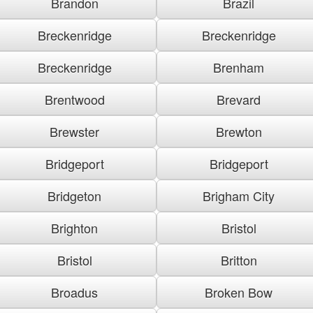
Brandon
Brazil
Breckenridge
Breckenridge
Breckenridge
Brenham
Brentwood
Brevard
Brewster
Brewton
Bridgeport
Bridgeport
Bridgeton
Brigham City
Brighton
Bristol
Bristol
Britton
Broadus
Broken Bow