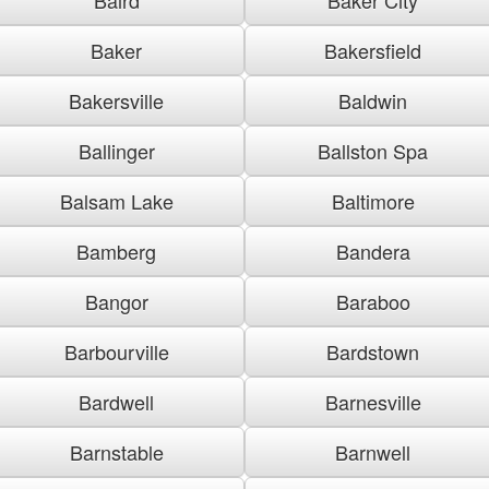
Baker
Bakersfield
Bakersville
Baldwin
Ballinger
Ballston Spa
Balsam Lake
Baltimore
Bamberg
Bandera
Bangor
Baraboo
Barbourville
Bardstown
Bardwell
Barnesville
Barnstable
Barnwell