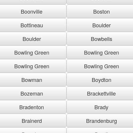
Boonville
Boston
Bottineau
Boulder
Boulder
Bowbells
Bowling Green
Bowling Green
Bowling Green
Bowling Green
Bowman
Boydton
Bozeman
Brackettville
Bradenton
Brady
Brainerd
Brandenburg