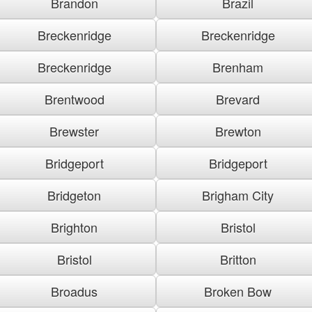
Brandon
Brazil
Breckenridge
Breckenridge
Breckenridge
Brenham
Brentwood
Brevard
Brewster
Brewton
Bridgeport
Bridgeport
Bridgeton
Brigham City
Brighton
Bristol
Bristol
Britton
Broadus
Broken Bow