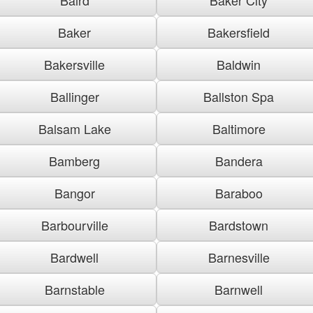
Baker
Bakersfield
Bakersville
Baldwin
Ballinger
Ballston Spa
Balsam Lake
Baltimore
Bamberg
Bandera
Bangor
Baraboo
Barbourville
Bardstown
Bardwell
Barnesville
Barnstable
Barnwell