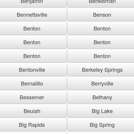
Benjamin
Benkelman
Bennettsville
Benson
Benton
Benton
Benton
Benton
Benton
Benton
Bentonville
Berkeley Springs
Bernalillo
Berryville
Bessemer
Bethany
Beulah
Big Lake
Big Rapids
Big Spring