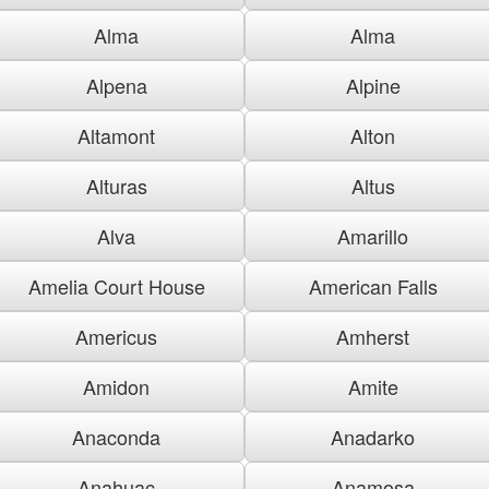
Alma
Alma
Alpena
Alpine
Altamont
Alton
Alturas
Altus
Alva
Amarillo
Amelia Court House
American Falls
Americus
Amherst
Amidon
Amite
Anaconda
Anadarko
Anahuac
Anamosa