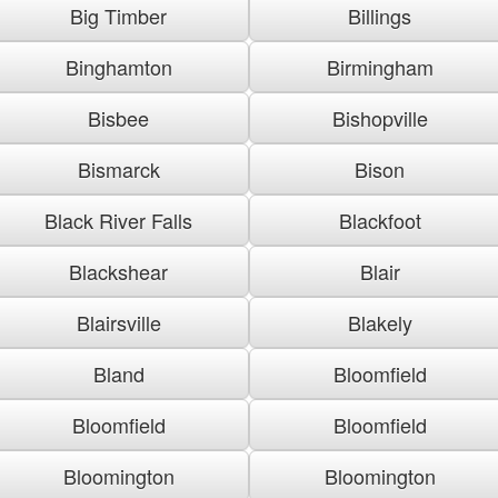
Big Timber
Billings
Binghamton
Birmingham
Bisbee
Bishopville
Bismarck
Bison
Black River Falls
Blackfoot
Blackshear
Blair
Blairsville
Blakely
Bland
Bloomfield
Bloomfield
Bloomfield
Bloomington
Bloomington