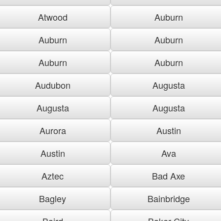
Atwood
Auburn
Auburn
Auburn
Auburn
Auburn
Audubon
Augusta
Augusta
Augusta
Aurora
Austin
Austin
Ava
Aztec
Bad Axe
Bagley
Bainbridge
Baird
Baker City