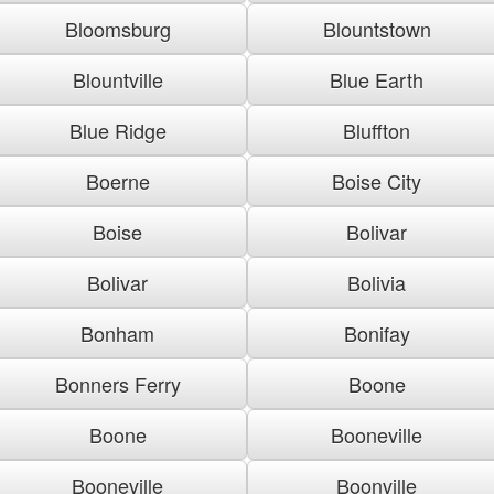
Bloomsburg
Blountstown
Blountville
Blue Earth
Blue Ridge
Bluffton
Boerne
Boise City
Boise
Bolivar
Bolivar
Bolivia
Bonham
Bonifay
Bonners Ferry
Boone
Boone
Booneville
Booneville
Boonville