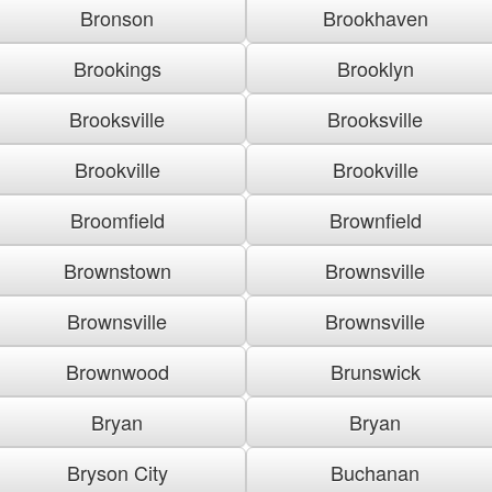
Bronson
Brookhaven
Brookings
Brooklyn
Brooksville
Brooksville
Brookville
Brookville
Broomfield
Brownfield
Brownstown
Brownsville
Brownsville
Brownsville
Brownwood
Brunswick
Bryan
Bryan
Bryson City
Buchanan