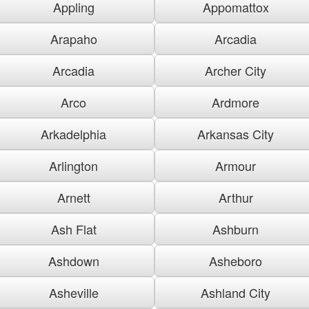
Appling
Appomattox
Arapaho
Arcadia
Arcadia
Archer City
Arco
Ardmore
Arkadelphia
Arkansas City
Arlington
Armour
Arnett
Arthur
Ash Flat
Ashburn
Ashdown
Asheboro
Asheville
Ashland City