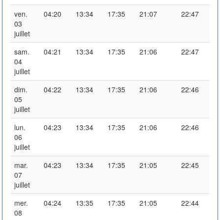
ven.
04:20
13:34
17:35
21:07
22:47
03
juillet
sam.
04:21
13:34
17:35
21:06
22:47
04
juillet
dim.
04:22
13:34
17:35
21:06
22:46
05
juillet
lun.
04:23
13:34
17:35
21:06
22:46
06
juillet
mar.
04:23
13:34
17:35
21:05
22:45
07
juillet
mer.
04:24
13:35
17:35
21:05
22:44
08