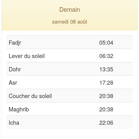
Demain
samedi 08 août
Fadjr
05:04
Lever du soleil
06:32
Dohr
13:35
Asr
17:28
Coucher du soleil
20:38
Maghrib
20:38
Icha
22:06