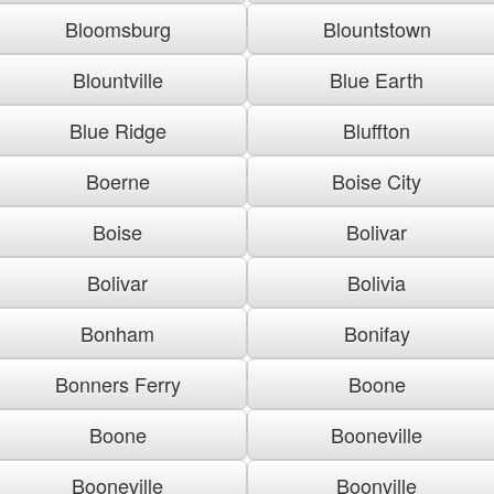
Bloomsburg
Blountstown
Blountville
Blue Earth
Blue Ridge
Bluffton
Boerne
Boise City
Boise
Bolivar
Bolivar
Bolivia
Bonham
Bonifay
Bonners Ferry
Boone
Boone
Booneville
Booneville
Boonville