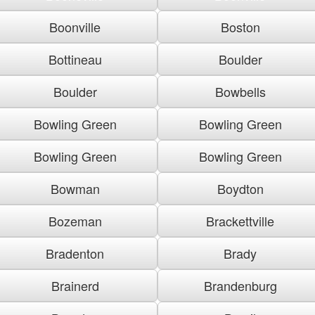
Boonville
Boston
Bottineau
Boulder
Boulder
Bowbells
Bowling Green
Bowling Green
Bowling Green
Bowling Green
Bowman
Boydton
Bozeman
Brackettville
Bradenton
Brady
Brainerd
Brandenburg