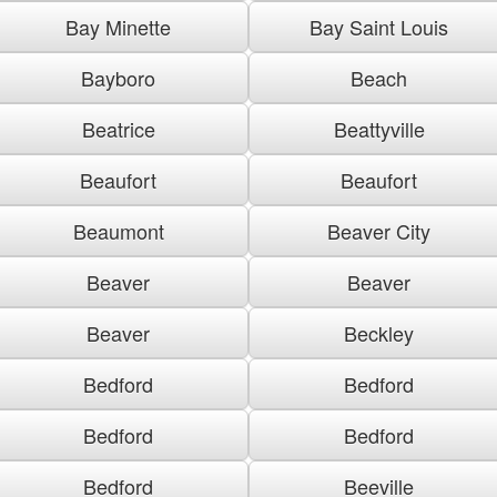
Bay Minette
Bay Saint Louis
Bayboro
Beach
Beatrice
Beattyville
Beaufort
Beaufort
Beaumont
Beaver City
Beaver
Beaver
Beaver
Beckley
Bedford
Bedford
Bedford
Bedford
Bedford
Beeville