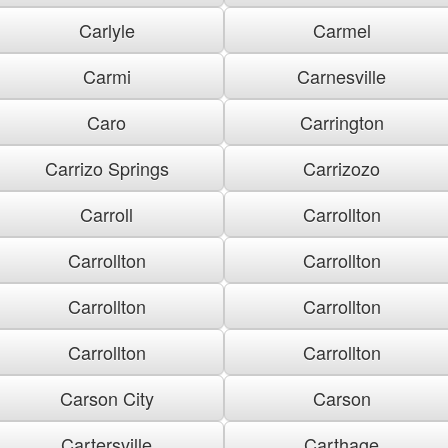
Carlyle
Carmel
Carmi
Carnesville
Caro
Carrington
Carrizo Springs
Carrizozo
Carroll
Carrollton
Carrollton
Carrollton
Carrollton
Carrollton
Carrollton
Carrollton
Carson City
Carson
Cartersville
Carthage