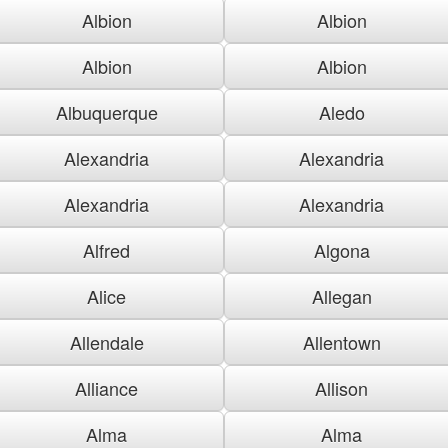
Albion
Albion
Albion
Albion
Albuquerque
Aledo
Alexandria
Alexandria
Alexandria
Alexandria
Alfred
Algona
Alice
Allegan
Allendale
Allentown
Alliance
Allison
Alma
Alma