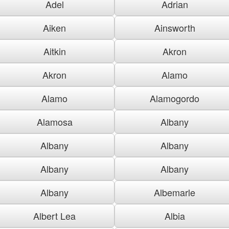
Adel
Adrian
Aiken
Ainsworth
Aitkin
Akron
Akron
Alamo
Alamo
Alamogordo
Alamosa
Albany
Albany
Albany
Albany
Albany
Albany
Albemarle
Albert Lea
Albia