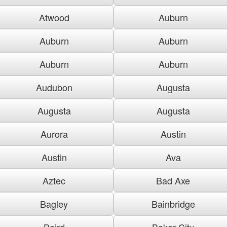
Atwood
Auburn
Auburn
Auburn
Auburn
Auburn
Audubon
Augusta
Augusta
Augusta
Aurora
Austin
Austin
Ava
Aztec
Bad Axe
Bagley
Bainbridge
Baird
Baker City