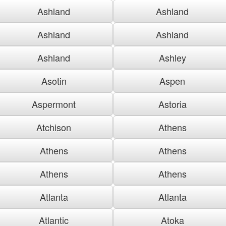
Ashland
Ashland
Ashland
Ashland
Ashland
Ashley
Asotin
Aspen
Aspermont
Astoria
Atchison
Athens
Athens
Athens
Athens
Athens
Atlanta
Atlanta
Atlantic
Atoka