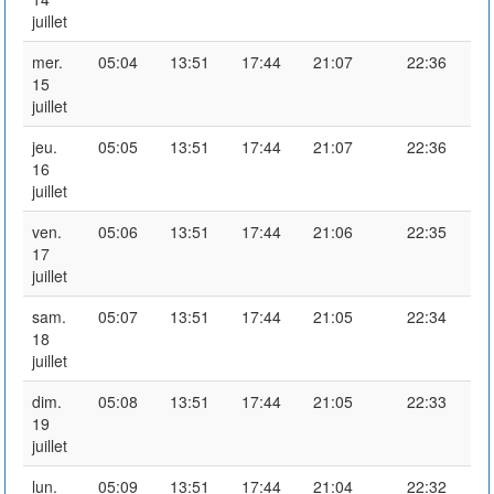
juillet
mer.
05:04
13:51
17:44
21:07
22:36
15
juillet
jeu.
05:05
13:51
17:44
21:07
22:36
16
juillet
ven.
05:06
13:51
17:44
21:06
22:35
17
juillet
sam.
05:07
13:51
17:44
21:05
22:34
18
juillet
dim.
05:08
13:51
17:44
21:05
22:33
19
juillet
lun.
05:09
13:51
17:44
21:04
22:32