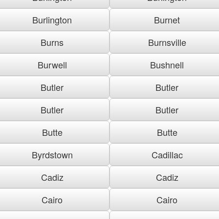
Burlington
Burnet
Burns
Burnsville
Burwell
Bushnell
Butler
Butler
Butler
Butler
Butte
Butte
Byrdstown
Cadillac
Cadiz
Cadiz
Cairo
Cairo