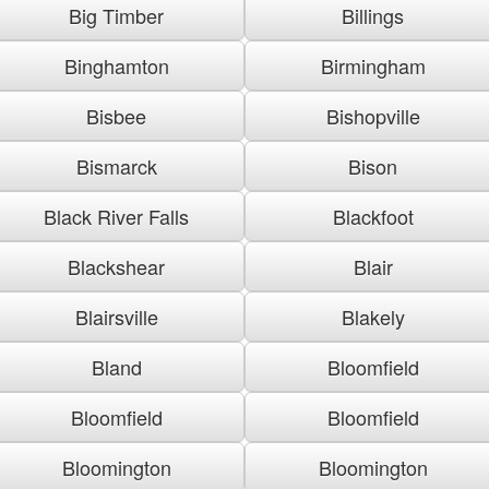
Big Timber
Billings
Binghamton
Birmingham
Bisbee
Bishopville
Bismarck
Bison
Black River Falls
Blackfoot
Blackshear
Blair
Blairsville
Blakely
Bland
Bloomfield
Bloomfield
Bloomfield
Bloomington
Bloomington