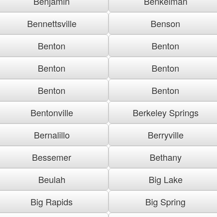
Benjamin
Benkelman
Bennettsville
Benson
Benton
Benton
Benton
Benton
Benton
Benton
Bentonville
Berkeley Springs
Bernalillo
Berryville
Bessemer
Bethany
Beulah
Big Lake
Big Rapids
Big Spring