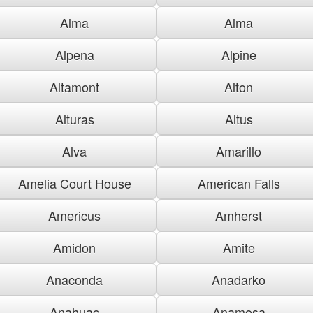
Alma
Alma
Alpena
Alpine
Altamont
Alton
Alturas
Altus
Alva
Amarillo
Amelia Court House
American Falls
Americus
Amherst
Amidon
Amite
Anaconda
Anadarko
Anahuac
Anamosa