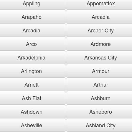
Appling
Appomattox
Arapaho
Arcadia
Arcadia
Archer City
Arco
Ardmore
Arkadelphia
Arkansas City
Arlington
Armour
Arnett
Arthur
Ash Flat
Ashburn
Ashdown
Asheboro
Asheville
Ashland City