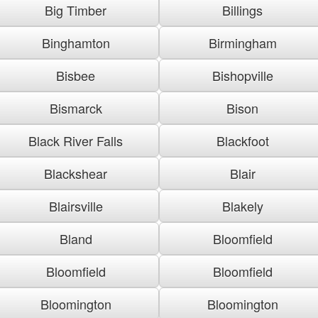
Big Timber
Billings
Binghamton
Birmingham
Bisbee
Bishopville
Bismarck
Bison
Black River Falls
Blackfoot
Blackshear
Blair
Blairsville
Blakely
Bland
Bloomfield
Bloomfield
Bloomfield
Bloomington
Bloomington