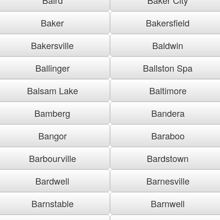
Baker
Bakersfield
Bakersville
Baldwin
Ballinger
Ballston Spa
Balsam Lake
Baltimore
Bamberg
Bandera
Bangor
Baraboo
Barbourville
Bardstown
Bardwell
Barnesville
Barnstable
Barnwell