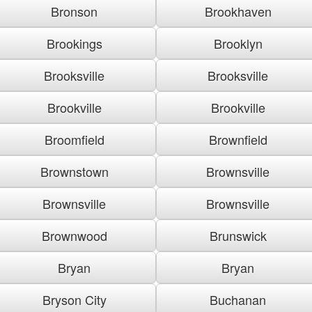
Bronson
Brookhaven
Brookings
Brooklyn
Brooksville
Brooksville
Brookville
Brookville
Broomfield
Brownfield
Brownstown
Brownsville
Brownsville
Brownsville
Brownwood
Brunswick
Bryan
Bryan
Bryson City
Buchanan