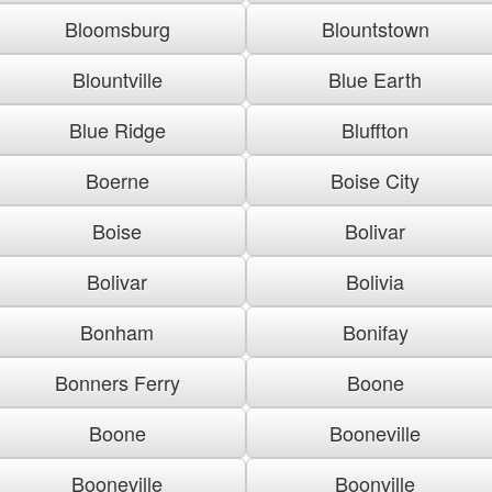
Bloomsburg
Blountstown
Blountville
Blue Earth
Blue Ridge
Bluffton
Boerne
Boise City
Boise
Bolivar
Bolivar
Bolivia
Bonham
Bonifay
Bonners Ferry
Boone
Boone
Booneville
Booneville
Boonville