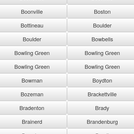
Boonville
Boston
Bottineau
Boulder
Boulder
Bowbells
Bowling Green
Bowling Green
Bowling Green
Bowling Green
Bowman
Boydton
Bozeman
Brackettville
Bradenton
Brady
Brainerd
Brandenburg