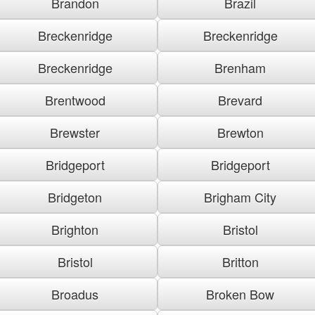
Brandon
Brazil
Breckenridge
Breckenridge
Breckenridge
Brenham
Brentwood
Brevard
Brewster
Brewton
Bridgeport
Bridgeport
Bridgeton
Brigham City
Brighton
Bristol
Bristol
Britton
Broadus
Broken Bow