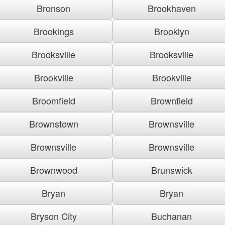
Bronson
Brookhaven
Brookings
Brooklyn
Brooksville
Brooksville
Brookville
Brookville
Broomfield
Brownfield
Brownstown
Brownsville
Brownsville
Brownsville
Brownwood
Brunswick
Bryan
Bryan
Bryson City
Buchanan