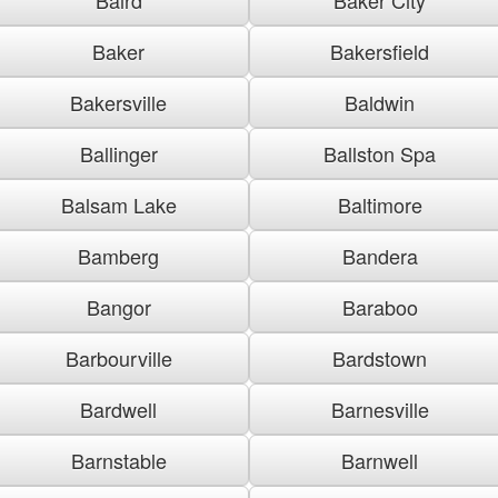
Baker
Bakersfield
Bakersville
Baldwin
Ballinger
Ballston Spa
Balsam Lake
Baltimore
Bamberg
Bandera
Bangor
Baraboo
Barbourville
Bardstown
Bardwell
Barnesville
Barnstable
Barnwell