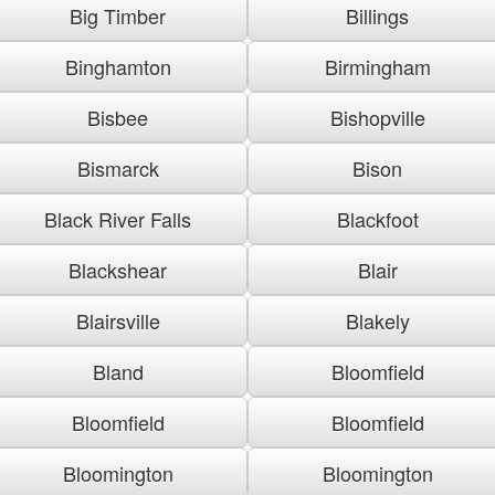
Big Timber
Billings
Binghamton
Birmingham
Bisbee
Bishopville
Bismarck
Bison
Black River Falls
Blackfoot
Blackshear
Blair
Blairsville
Blakely
Bland
Bloomfield
Bloomfield
Bloomfield
Bloomington
Bloomington