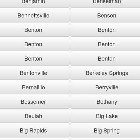
Benjamin
Benkelman
Bennettsville
Benson
Benton
Benton
Benton
Benton
Benton
Benton
Bentonville
Berkeley Springs
Bernalillo
Berryville
Bessemer
Bethany
Beulah
Big Lake
Big Rapids
Big Spring