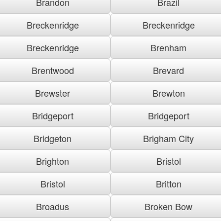
Brandon
Brazil
Breckenridge
Breckenridge
Breckenridge
Brenham
Brentwood
Brevard
Brewster
Brewton
Bridgeport
Bridgeport
Bridgeton
Brigham City
Brighton
Bristol
Bristol
Britton
Broadus
Broken Bow