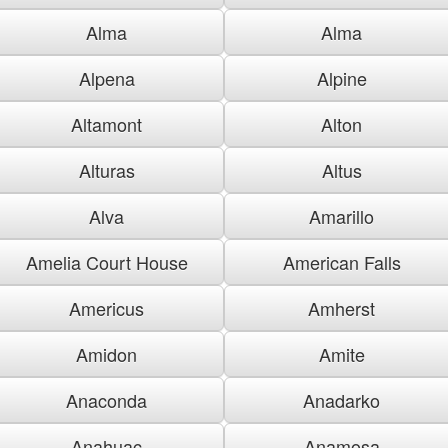
Alma
Alma
Alpena
Alpine
Altamont
Alton
Alturas
Altus
Alva
Amarillo
Amelia Court House
American Falls
Americus
Amherst
Amidon
Amite
Anaconda
Anadarko
Anahuac
Anamosa