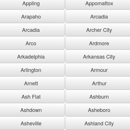
Appling
Appomattox
Arapaho
Arcadia
Arcadia
Archer City
Arco
Ardmore
Arkadelphia
Arkansas City
Arlington
Armour
Arnett
Arthur
Ash Flat
Ashburn
Ashdown
Asheboro
Asheville
Ashland City