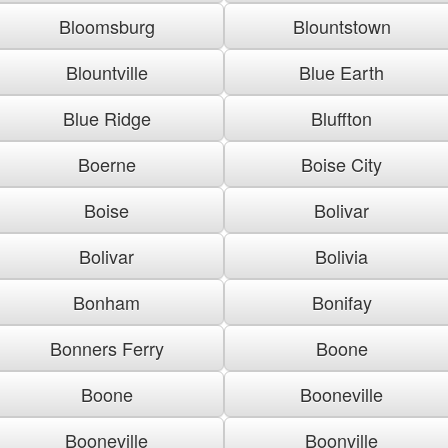
Bloomsburg
Blountstown
Blountville
Blue Earth
Blue Ridge
Bluffton
Boerne
Boise City
Boise
Bolivar
Bolivar
Bolivia
Bonham
Bonifay
Bonners Ferry
Boone
Boone
Booneville
Booneville
Boonville