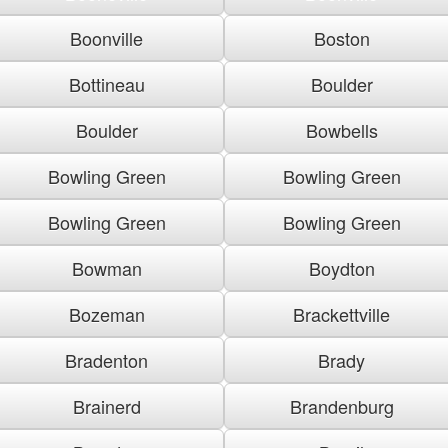
Boonville
Boston
Bottineau
Boulder
Boulder
Bowbells
Bowling Green
Bowling Green
Bowling Green
Bowling Green
Bowman
Boydton
Bozeman
Brackettville
Bradenton
Brady
Brainerd
Brandenburg