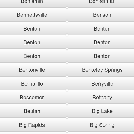
Benjamin
Benkelman
Bennettsville
Benson
Benton
Benton
Benton
Benton
Benton
Benton
Bentonville
Berkeley Springs
Bernalillo
Berryville
Bessemer
Bethany
Beulah
Big Lake
Big Rapids
Big Spring