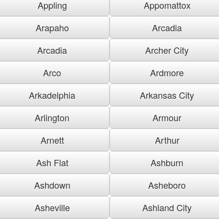
Appling
Appomattox
Arapaho
Arcadia
Arcadia
Archer City
Arco
Ardmore
Arkadelphia
Arkansas City
Arlington
Armour
Arnett
Arthur
Ash Flat
Ashburn
Ashdown
Asheboro
Asheville
Ashland City