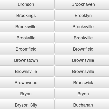
Bronson
Brookhaven
Brookings
Brooklyn
Brooksville
Brooksville
Brookville
Brookville
Broomfield
Brownfield
Brownstown
Brownsville
Brownsville
Brownsville
Brownwood
Brunswick
Bryan
Bryan
Bryson City
Buchanan