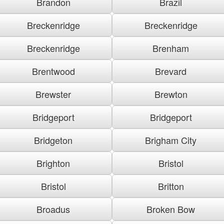
Brandon
Brazil
Breckenridge
Breckenridge
Breckenridge
Brenham
Brentwood
Brevard
Brewster
Brewton
Bridgeport
Bridgeport
Bridgeton
Brigham City
Brighton
Bristol
Bristol
Britton
Broadus
Broken Bow