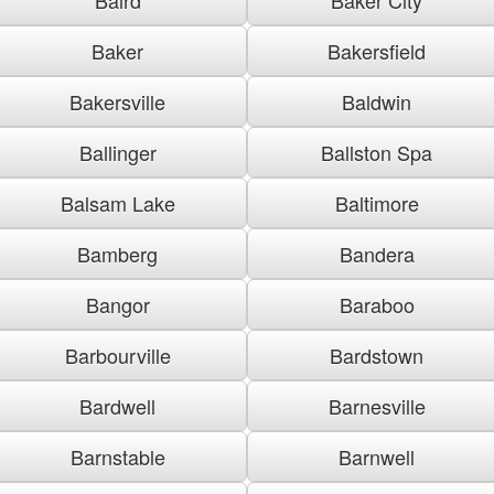
Baker
Bakersfield
Bakersville
Baldwin
Ballinger
Ballston Spa
Balsam Lake
Baltimore
Bamberg
Bandera
Bangor
Baraboo
Barbourville
Bardstown
Bardwell
Barnesville
Barnstable
Barnwell