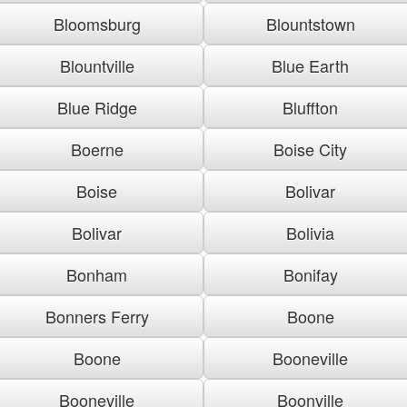
Bloomsburg
Blountstown
Blountville
Blue Earth
Blue Ridge
Bluffton
Boerne
Boise City
Boise
Bolivar
Bolivar
Bolivia
Bonham
Bonifay
Bonners Ferry
Boone
Boone
Booneville
Booneville
Boonville