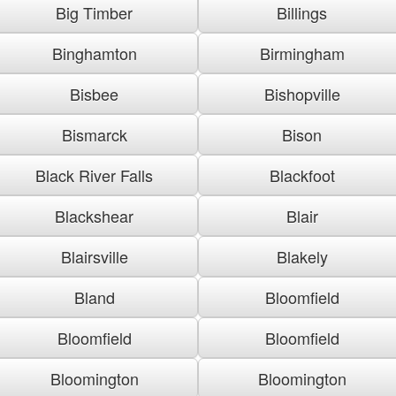
Big Timber
Billings
Binghamton
Birmingham
Bisbee
Bishopville
Bismarck
Bison
Black River Falls
Blackfoot
Blackshear
Blair
Blairsville
Blakely
Bland
Bloomfield
Bloomfield
Bloomfield
Bloomington
Bloomington