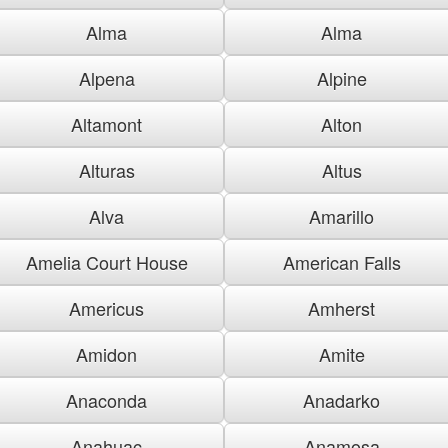
Alma
Alma
Alpena
Alpine
Altamont
Alton
Alturas
Altus
Alva
Amarillo
Amelia Court House
American Falls
Americus
Amherst
Amidon
Amite
Anaconda
Anadarko
Anahuac
Anamosa