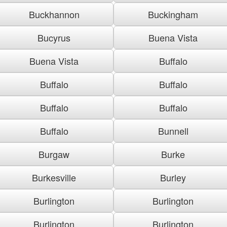
Buckhannon
Buckingham
Bucyrus
Buena Vista
Buena Vista
Buffalo
Buffalo
Buffalo
Buffalo
Buffalo
Buffalo
Bunnell
Burgaw
Burke
Burkesville
Burley
Burlington
Burlington
Burlington
Burlington