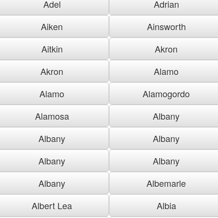
Adel
Adrian
Aiken
Ainsworth
Aitkin
Akron
Akron
Alamo
Alamo
Alamogordo
Alamosa
Albany
Albany
Albany
Albany
Albany
Albany
Albemarle
Albert Lea
Albia