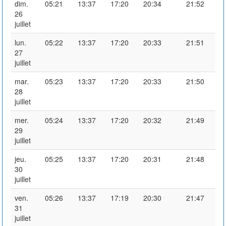
dim.
05:21
13:37
17:20
20:34
21:52
26
juillet
lun.
05:22
13:37
17:20
20:33
21:51
27
juillet
mar.
05:23
13:37
17:20
20:33
21:50
28
juillet
mer.
05:24
13:37
17:20
20:32
21:49
29
juillet
jeu.
05:25
13:37
17:20
20:31
21:48
30
juillet
ven.
05:26
13:37
17:19
20:30
21:47
31
juillet