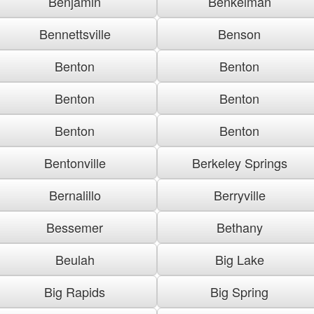
Benjamin
Benkelman
Bennettsville
Benson
Benton
Benton
Benton
Benton
Benton
Benton
Bentonville
Berkeley Springs
Bernalillo
Berryville
Bessemer
Bethany
Beulah
Big Lake
Big Rapids
Big Spring