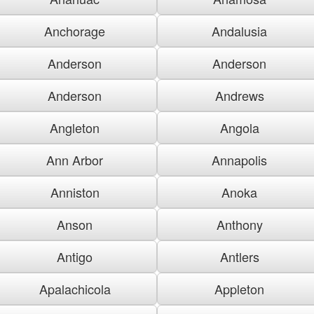
Anchorage
Andalusia
Anderson
Anderson
Anderson
Andrews
Angleton
Angola
Ann Arbor
Annapolis
Anniston
Anoka
Anson
Anthony
Antigo
Antlers
Apalachicola
Appleton