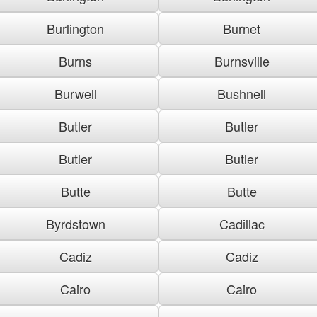
Burlington
Burnet
Burns
Burnsville
Burwell
Bushnell
Butler
Butler
Butler
Butler
Butte
Butte
Byrdstown
Cadillac
Cadiz
Cadiz
Cairo
Cairo