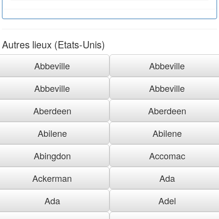
Autres lieux (Etats-Unis)
Abbeville
Abbeville
Abbeville
Abbeville
Aberdeen
Aberdeen
Abilene
Abilene
Abingdon
Accomac
Ackerman
Ada
Ada
Adel