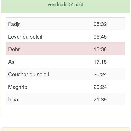
vendredi 07 août
Fadjr
05:32
Lever du soleil
06:48
Dohr
13:36
Asr
17:18
Coucher du soleil
20:24
Maghrib
20:24
Icha
21:39