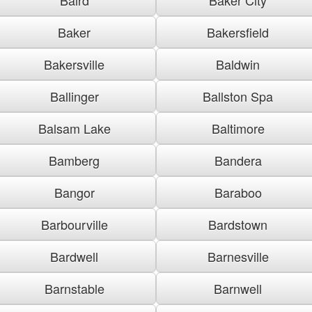
Baker
Bakersfield
Bakersville
Baldwin
Ballinger
Ballston Spa
Balsam Lake
Baltimore
Bamberg
Bandera
Bangor
Baraboo
Barbourville
Bardstown
Bardwell
Barnesville
Barnstable
Barnwell