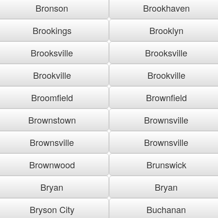
Bronson
Brookhaven
Brookings
Brooklyn
Brooksville
Brooksville
Brookville
Brookville
Broomfield
Brownfield
Brownstown
Brownsville
Brownsville
Brownsville
Brownwood
Brunswick
Bryan
Bryan
Bryson City
Buchanan