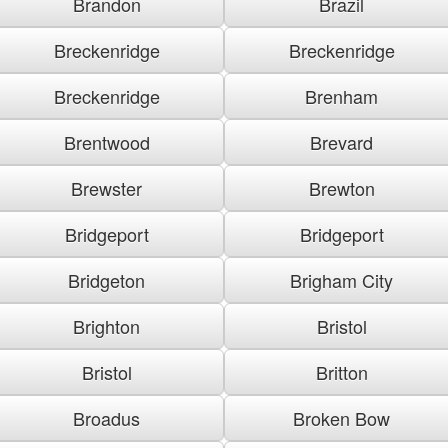
Brandon
Brazil
Breckenridge
Breckenridge
Breckenridge
Brenham
Brentwood
Brevard
Brewster
Brewton
Bridgeport
Bridgeport
Bridgeton
Brigham City
Brighton
Bristol
Bristol
Britton
Broadus
Broken Bow