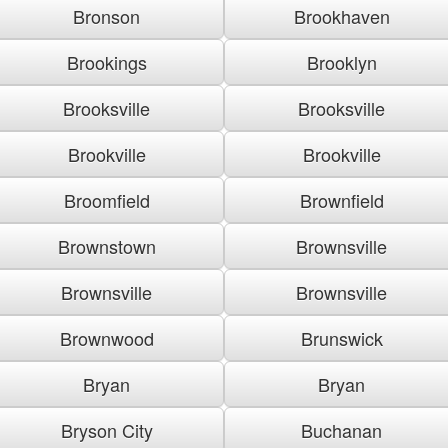
Bronson
Brookhaven
Brookings
Brooklyn
Brooksville
Brooksville
Brookville
Brookville
Broomfield
Brownfield
Brownstown
Brownsville
Brownsville
Brownsville
Brownwood
Brunswick
Bryan
Bryan
Bryson City
Buchanan