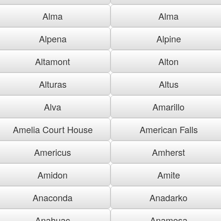
Alma
Alma
Alpena
Alpine
Altamont
Alton
Alturas
Altus
Alva
Amarillo
Amelia Court House
American Falls
Americus
Amherst
Amidon
Amite
Anaconda
Anadarko
Anahuac
Anamosa