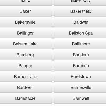
Baker
Bakersfield
Bakersville
Baldwin
Ballinger
Ballston Spa
Balsam Lake
Baltimore
Bamberg
Bandera
Bangor
Baraboo
Barbourville
Bardstown
Bardwell
Barnesville
Barnstable
Barnwell