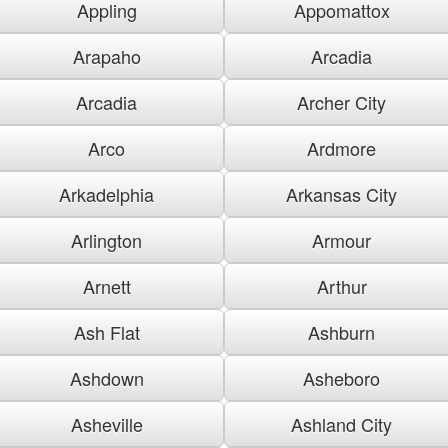
Appling
Appomattox
Arapaho
Arcadia
Arcadia
Archer City
Arco
Ardmore
Arkadelphia
Arkansas City
Arlington
Armour
Arnett
Arthur
Ash Flat
Ashburn
Ashdown
Asheboro
Asheville
Ashland City