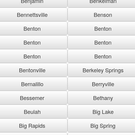
Benjamin
Benkelman
Bennettsville
Benson
Benton
Benton
Benton
Benton
Benton
Benton
Bentonville
Berkeley Springs
Bernalillo
Berryville
Bessemer
Bethany
Beulah
Big Lake
Big Rapids
Big Spring