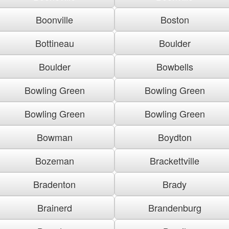
Boonville
Boston
Bottineau
Boulder
Boulder
Bowbells
Bowling Green
Bowling Green
Bowling Green
Bowling Green
Bowman
Boydton
Bozeman
Brackettville
Bradenton
Brady
Brainerd
Brandenburg