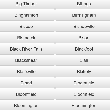
Big Timber
Billings
Binghamton
Birmingham
Bisbee
Bishopville
Bismarck
Bison
Black River Falls
Blackfoot
Blackshear
Blair
Blairsville
Blakely
Bland
Bloomfield
Bloomfield
Bloomfield
Bloomington
Bloomington