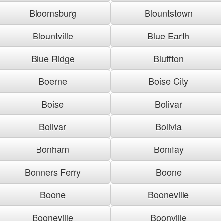
Bloomsburg
Blountstown
Blountville
Blue Earth
Blue Ridge
Bluffton
Boerne
Boise City
Boise
Bolivar
Bolivar
Bolivia
Bonham
Bonifay
Bonners Ferry
Boone
Boone
Booneville
Booneville
Boonville