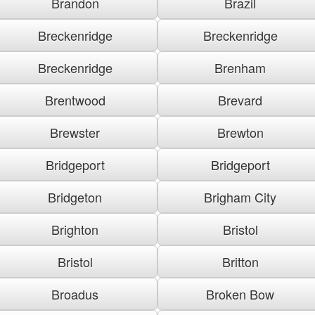
Brandon
Brazil
Breckenridge
Breckenridge
Breckenridge
Brenham
Brentwood
Brevard
Brewster
Brewton
Bridgeport
Bridgeport
Bridgeton
Brigham City
Brighton
Bristol
Bristol
Britton
Broadus
Broken Bow