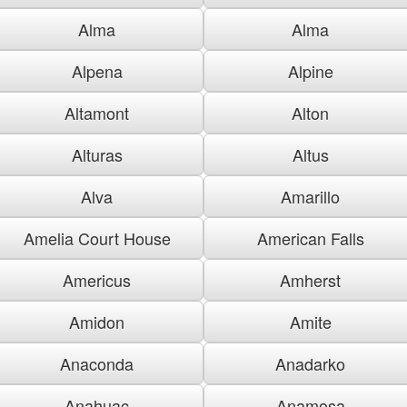
Alma
Alma
Alpena
Alpine
Altamont
Alton
Alturas
Altus
Alva
Amarillo
Amelia Court House
American Falls
Americus
Amherst
Amidon
Amite
Anaconda
Anadarko
Anahuac
Anamosa