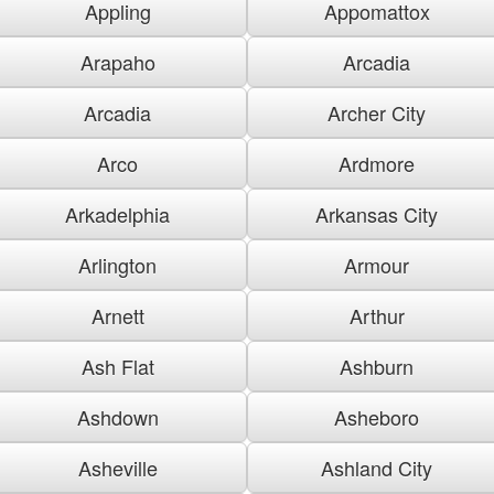
Appling
Appomattox
Arapaho
Arcadia
Arcadia
Archer City
Arco
Ardmore
Arkadelphia
Arkansas City
Arlington
Armour
Arnett
Arthur
Ash Flat
Ashburn
Ashdown
Asheboro
Asheville
Ashland City