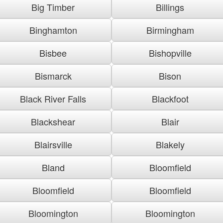
Big Timber
Billings
Binghamton
Birmingham
Bisbee
Bishopville
Bismarck
Bison
Black River Falls
Blackfoot
Blackshear
Blair
Blairsville
Blakely
Bland
Bloomfield
Bloomfield
Bloomfield
Bloomington
Bloomington