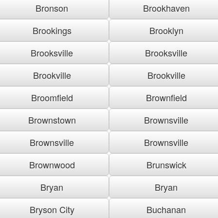
Bronson
Brookhaven
Brookings
Brooklyn
Brooksville
Brooksville
Brookville
Brookville
Broomfield
Brownfield
Brownstown
Brownsville
Brownsville
Brownsville
Brownwood
Brunswick
Bryan
Bryan
Bryson City
Buchanan