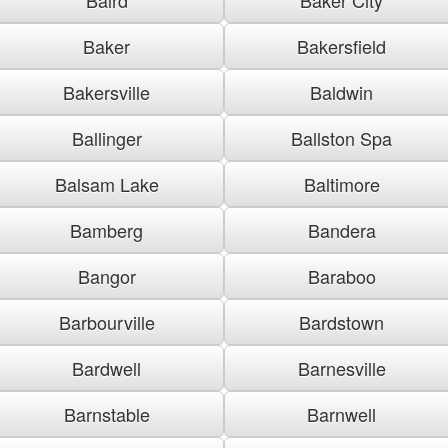
Baker
Bakersfield
Bakersville
Baldwin
Ballinger
Ballston Spa
Balsam Lake
Baltimore
Bamberg
Bandera
Bangor
Baraboo
Barbourville
Bardstown
Bardwell
Barnesville
Barnstable
Barnwell