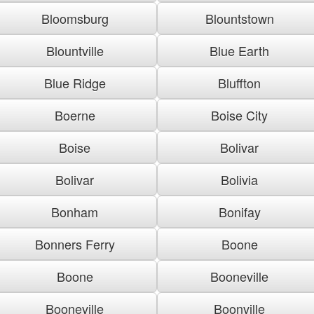
Bloomsburg
Blountstown
Blountville
Blue Earth
Blue Ridge
Bluffton
Boerne
Boise City
Boise
Bolivar
Bolivar
Bolivia
Bonham
Bonifay
Bonners Ferry
Boone
Boone
Booneville
Booneville
Boonville