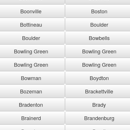
Boonville
Boston
Bottineau
Boulder
Boulder
Bowbells
Bowling Green
Bowling Green
Bowling Green
Bowling Green
Bowman
Boydton
Bozeman
Brackettville
Bradenton
Brady
Brainerd
Brandenburg