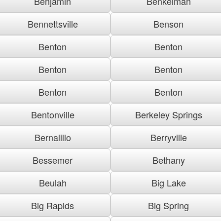
Benjamin
Benkelman
Bennettsville
Benson
Benton
Benton
Benton
Benton
Benton
Benton
Bentonville
Berkeley Springs
Bernalillo
Berryville
Bessemer
Bethany
Beulah
Big Lake
Big Rapids
Big Spring