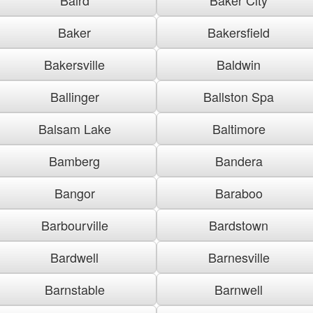
Baker
Bakersfield
Bakersville
Baldwin
Ballinger
Ballston Spa
Balsam Lake
Baltimore
Bamberg
Bandera
Bangor
Baraboo
Barbourville
Bardstown
Bardwell
Barnesville
Barnstable
Barnwell