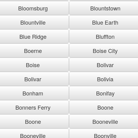
Bloomsburg
Blountstown
Blountville
Blue Earth
Blue Ridge
Bluffton
Boerne
Boise City
Boise
Bolivar
Bolivar
Bolivia
Bonham
Bonifay
Bonners Ferry
Boone
Boone
Booneville
Booneville
Boonville