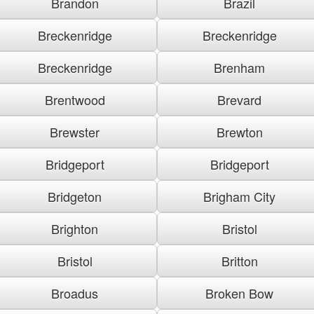
Brandon
Brazil
Breckenridge
Breckenridge
Breckenridge
Brenham
Brentwood
Brevard
Brewster
Brewton
Bridgeport
Bridgeport
Bridgeton
Brigham City
Brighton
Bristol
Bristol
Britton
Broadus
Broken Bow