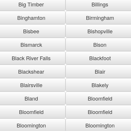
Big Timber
Billings
Binghamton
Birmingham
Bisbee
Bishopville
Bismarck
Bison
Black River Falls
Blackfoot
Blackshear
Blair
Blairsville
Blakely
Bland
Bloomfield
Bloomfield
Bloomfield
Bloomington
Bloomington