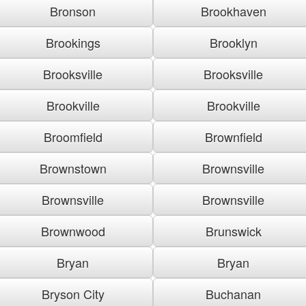
Bronson
Brookhaven
Brookings
Brooklyn
Brooksville
Brooksville
Brookville
Brookville
Broomfield
Brownfield
Brownstown
Brownsville
Brownsville
Brownsville
Brownwood
Brunswick
Bryan
Bryan
Bryson City
Buchanan