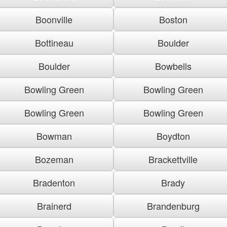
Boonville
Boston
Bottineau
Boulder
Boulder
Bowbells
Bowling Green
Bowling Green
Bowling Green
Bowling Green
Bowman
Boydton
Bozeman
Brackettville
Bradenton
Brady
Brainerd
Brandenburg