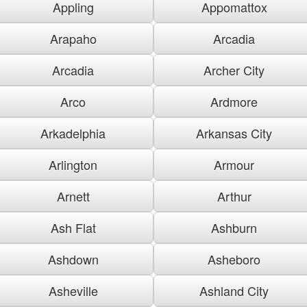
Appling
Appomattox
Arapaho
Arcadia
Arcadia
Archer City
Arco
Ardmore
Arkadelphia
Arkansas City
Arlington
Armour
Arnett
Arthur
Ash Flat
Ashburn
Ashdown
Asheboro
Asheville
Ashland City