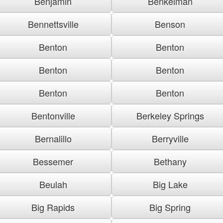
Benjamin
Benkelman
Bennettsville
Benson
Benton
Benton
Benton
Benton
Benton
Benton
Bentonville
Berkeley Springs
Bernalillo
Berryville
Bessemer
Bethany
Beulah
Big Lake
Big Rapids
Big Spring