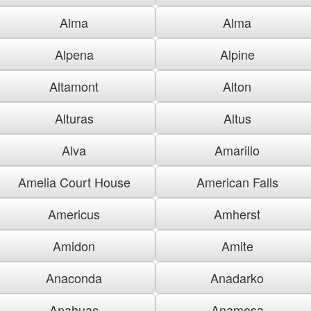
Alma
Alma
Alpena
Alpine
Altamont
Alton
Alturas
Altus
Alva
Amarillo
Amelia Court House
American Falls
Americus
Amherst
Amidon
Amite
Anaconda
Anadarko
Anahuac
Anamosa