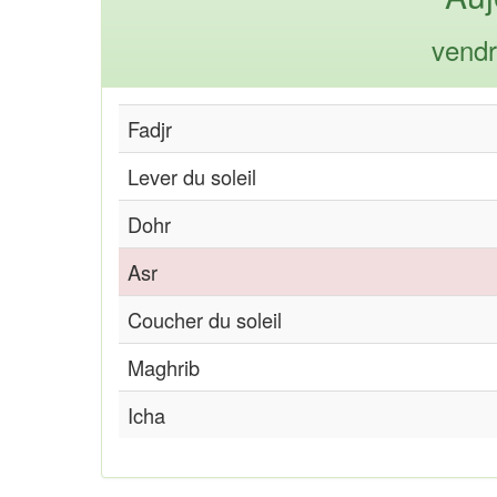
vendr
Fadjr
Lever du soleil
Dohr
Asr
Coucher du soleil
Maghrib
Icha