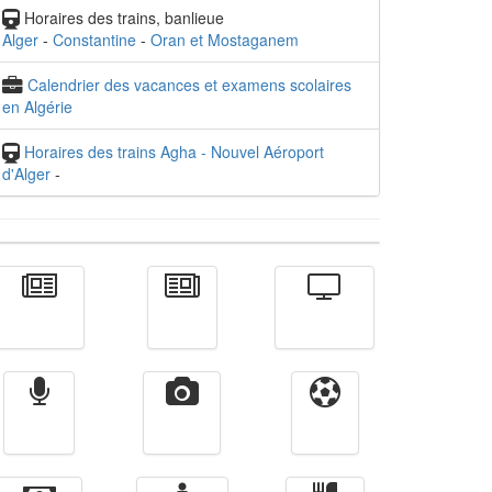
Horaires des trains, banlieue
Alger
-
Constantine
-
Oran et Mostaganem
Calendrier des vacances et examens scolaires
en Algérie
Horaires des trains Agha - Nouvel Aéroport
d'Alger
-
Actualité
الأخبار
Télévision
Radio
Vidéos
Sport