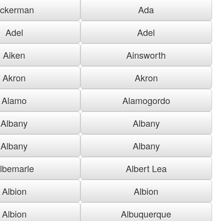
ckerman
Ada
Adel
Adel
Aiken
Ainsworth
Akron
Akron
Alamo
Alamogordo
Albany
Albany
Albany
Albany
lbemarle
Albert Lea
Albion
Albion
Albion
Albuquerque