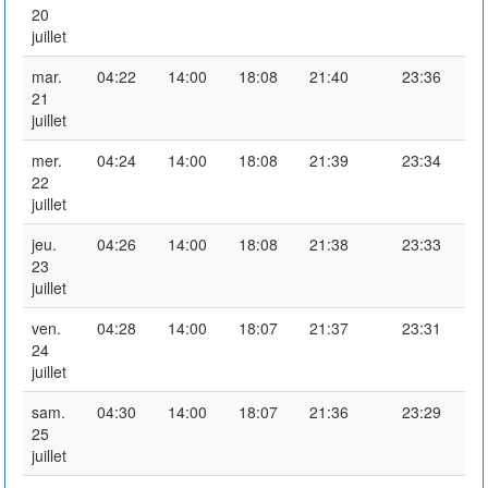
20
juillet
mar.
04:22
14:00
18:08
21:40
23:36
21
juillet
mer.
04:24
14:00
18:08
21:39
23:34
22
juillet
jeu.
04:26
14:00
18:08
21:38
23:33
23
juillet
ven.
04:28
14:00
18:07
21:37
23:31
24
juillet
sam.
04:30
14:00
18:07
21:36
23:29
25
juillet