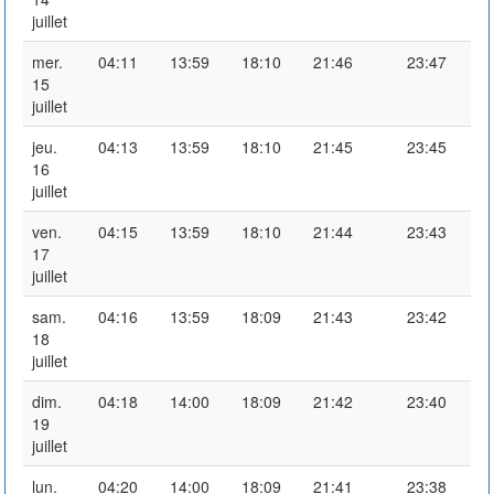
juillet
mer.
04:11
13:59
18:10
21:46
23:47
15
juillet
jeu.
04:13
13:59
18:10
21:45
23:45
16
juillet
ven.
04:15
13:59
18:10
21:44
23:43
17
juillet
sam.
04:16
13:59
18:09
21:43
23:42
18
juillet
dim.
04:18
14:00
18:09
21:42
23:40
19
juillet
lun.
04:20
14:00
18:09
21:41
23:38