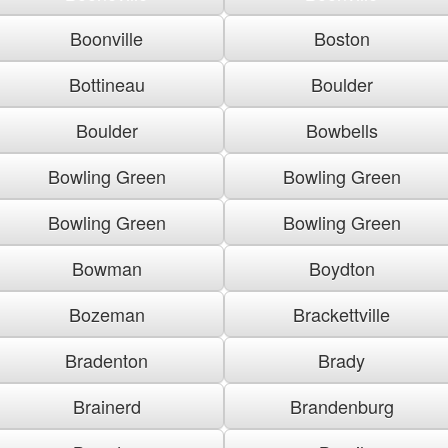
Boonville
Boston
Bottineau
Boulder
Boulder
Bowbells
Bowling Green
Bowling Green
Bowling Green
Bowling Green
Bowman
Boydton
Bozeman
Brackettville
Bradenton
Brady
Brainerd
Brandenburg