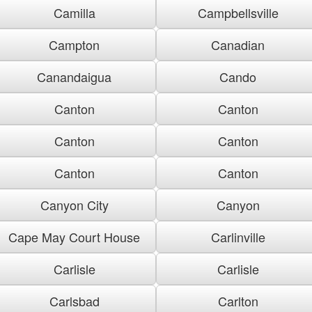
Camilla
Campbellsville
Campton
Canadian
Canandaigua
Cando
Canton
Canton
Canton
Canton
Canton
Canton
Canyon City
Canyon
Cape May Court House
Carlinville
Carlisle
Carlisle
Carlsbad
Carlton