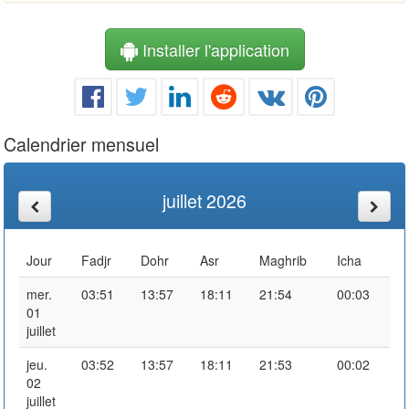
Installer l'application
Calendrier mensuel
juillet 2026
Jour
Fadjr
Dohr
Asr
Maghrib
Icha
mer.
03:51
13:57
18:11
21:54
00:03
01
juillet
jeu.
03:52
13:57
18:11
21:53
00:02
02
juillet