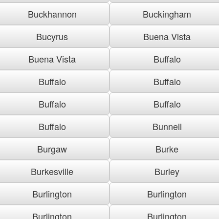
Buckhannon
Buckingham
Bucyrus
Buena Vista
Buena Vista
Buffalo
Buffalo
Buffalo
Buffalo
Buffalo
Buffalo
Bunnell
Burgaw
Burke
Burkesville
Burley
Burlington
Burlington
Burlington
Burlington