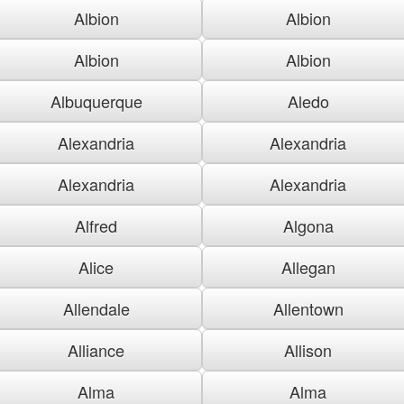
Albion
Albion
Albion
Albion
Albuquerque
Aledo
Alexandria
Alexandria
Alexandria
Alexandria
Alfred
Algona
Alice
Allegan
Allendale
Allentown
Alliance
Allison
Alma
Alma