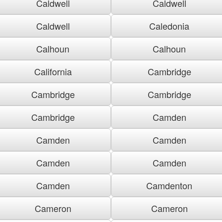
Caldwell
Caldwell
Caldwell
Caledonia
Calhoun
Calhoun
California
Cambridge
Cambridge
Cambridge
Cambridge
Camden
Camden
Camden
Camden
Camden
Camden
Camdenton
Cameron
Cameron