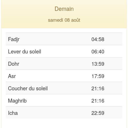
Demain
samedi 08 août
Fadjr
04:58
Lever du soleil
06:40
Dohr
13:59
Asr
17:59
Coucher du soleil
21:16
Maghrib
21:16
Icha
22:59