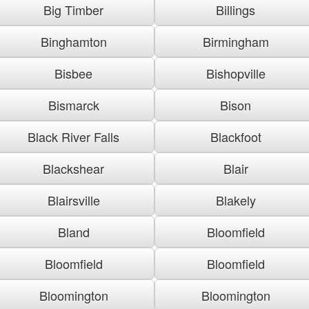
Big Timber
Billings
Binghamton
Birmingham
Bisbee
Bishopville
Bismarck
Bison
Black River Falls
Blackfoot
Blackshear
Blair
Blairsville
Blakely
Bland
Bloomfield
Bloomfield
Bloomfield
Bloomington
Bloomington