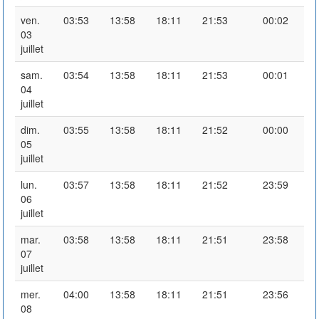
ven.
03:53
13:58
18:11
21:53
00:02
03
juillet
sam.
03:54
13:58
18:11
21:53
00:01
04
juillet
dim.
03:55
13:58
18:11
21:52
00:00
05
juillet
lun.
03:57
13:58
18:11
21:52
23:59
06
juillet
mar.
03:58
13:58
18:11
21:51
23:58
07
juillet
mer.
04:00
13:58
18:11
21:51
23:56
08