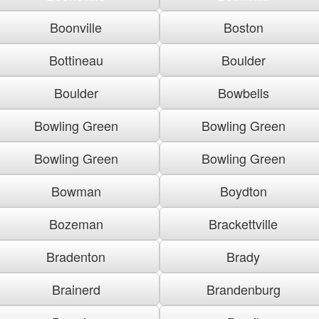
Boonville
Boston
Bottineau
Boulder
Boulder
Bowbells
Bowling Green
Bowling Green
Bowling Green
Bowling Green
Bowman
Boydton
Bozeman
Brackettville
Bradenton
Brady
Brainerd
Brandenburg