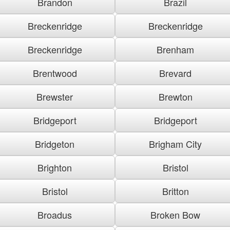
Brandon
Brazil
Breckenridge
Breckenridge
Breckenridge
Brenham
Brentwood
Brevard
Brewster
Brewton
Bridgeport
Bridgeport
Bridgeton
Brigham City
Brighton
Bristol
Bristol
Britton
Broadus
Broken Bow