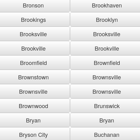
Bronson
Brookhaven
Brookings
Brooklyn
Brooksville
Brooksville
Brookville
Brookville
Broomfield
Brownfield
Brownstown
Brownsville
Brownsville
Brownsville
Brownwood
Brunswick
Bryan
Bryan
Bryson City
Buchanan