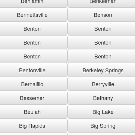
Benjamin
Benkelman
Bennettsville
Benson
Benton
Benton
Benton
Benton
Benton
Benton
Bentonville
Berkeley Springs
Bernalillo
Berryville
Bessemer
Bethany
Beulah
Big Lake
Big Rapids
Big Spring