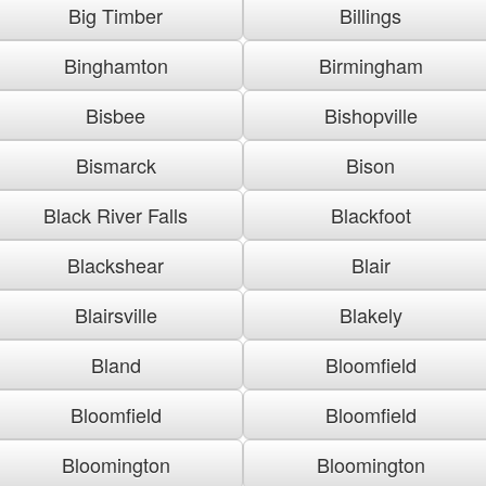
Big Timber
Billings
Binghamton
Birmingham
Bisbee
Bishopville
Bismarck
Bison
Black River Falls
Blackfoot
Blackshear
Blair
Blairsville
Blakely
Bland
Bloomfield
Bloomfield
Bloomfield
Bloomington
Bloomington