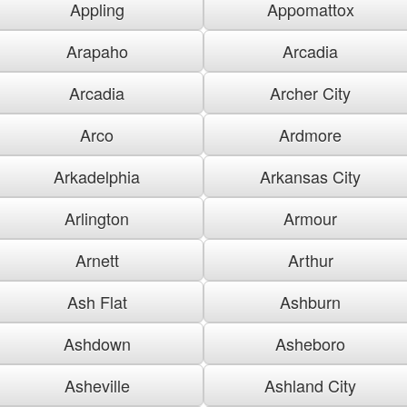
Appling
Appomattox
Arapaho
Arcadia
Arcadia
Archer City
Arco
Ardmore
Arkadelphia
Arkansas City
Arlington
Armour
Arnett
Arthur
Ash Flat
Ashburn
Ashdown
Asheboro
Asheville
Ashland City