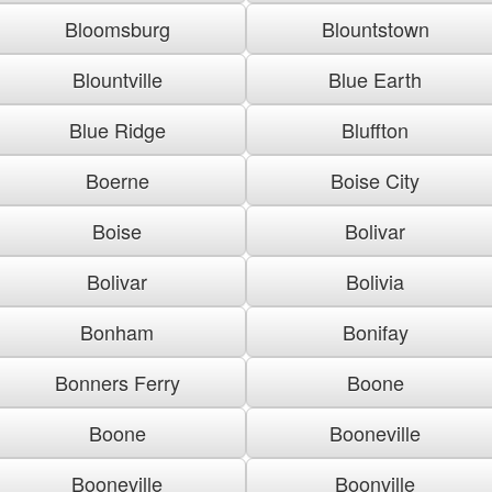
Bloomsburg
Blountstown
Blountville
Blue Earth
Blue Ridge
Bluffton
Boerne
Boise City
Boise
Bolivar
Bolivar
Bolivia
Bonham
Bonifay
Bonners Ferry
Boone
Boone
Booneville
Booneville
Boonville