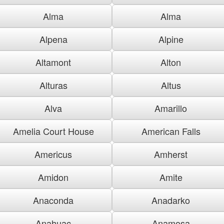
Alma
Alma
Alpena
Alpine
Altamont
Alton
Alturas
Altus
Alva
Amarillo
Amelia Court House
American Falls
Americus
Amherst
Amidon
Amite
Anaconda
Anadarko
Anahuac
Anamosa