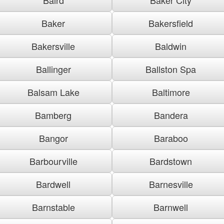
Baker
Bakersfield
Bakersville
Baldwin
Ballinger
Ballston Spa
Balsam Lake
Baltimore
Bamberg
Bandera
Bangor
Baraboo
Barbourville
Bardstown
Bardwell
Barnesville
Barnstable
Barnwell