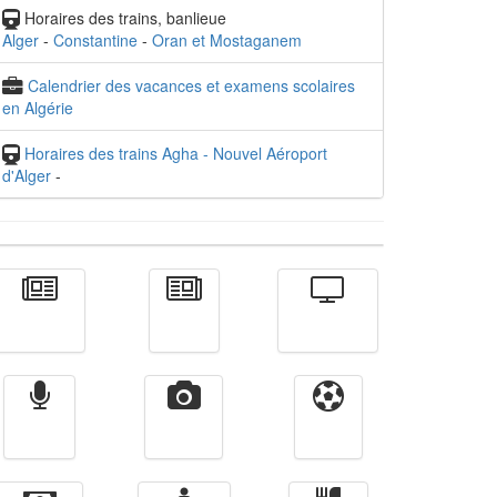
Horaires des trains, banlieue
Alger
-
Constantine
-
Oran et Mostaganem
Calendrier des vacances et examens scolaires
en Algérie
Horaires des trains Agha - Nouvel Aéroport
d'Alger
-
Actualité
الأخبار
Télévision
Radio
Vidéos
Sport