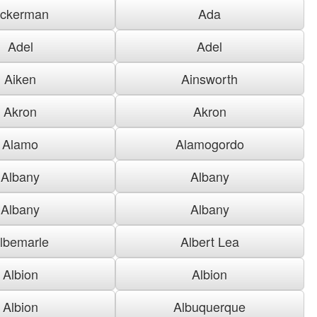
ckerman
Ada
Adel
Adel
Aiken
Ainsworth
Akron
Akron
Alamo
Alamogordo
Albany
Albany
Albany
Albany
lbemarle
Albert Lea
Albion
Albion
Albion
Albuquerque