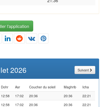
21:36
ler l'application
illet 2026
Suivant
Dohr
Asr
Coucher du soleil
Maghrib
Icha
12:58
17:02
20:36
20:36
22:21
12:58
17:02
20:36
20:36
22:21