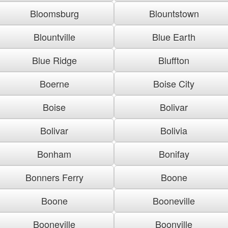
Bloomsburg
Blountstown
Blountville
Blue Earth
Blue Ridge
Bluffton
Boerne
Boise City
Boise
Bolivar
Bolivar
Bolivia
Bonham
Bonifay
Bonners Ferry
Boone
Boone
Booneville
Booneville
Boonville