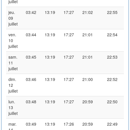
juillet
jeu.
03:42
13:19
17:27
21:02
22:55
09
juillet
ven.
03:44
13:19
17:27
21:01
22:54
10
juillet
sam.
03:45
13:19
17:27
21:01
22:53
11
juillet
dim.
03:46
13:19
17:27
21:00
22:52
12
juillet
lun.
03:48
13:19
17:27
20:59
22:50
13
juillet
mar.
03:49
13:19
17:26
20:59
22:49
14