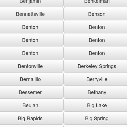
Benjamin
Benkelman
Bennettsville
Benson
Benton
Benton
Benton
Benton
Benton
Benton
Bentonville
Berkeley Springs
Bernalillo
Berryville
Bessemer
Bethany
Beulah
Big Lake
Big Rapids
Big Spring