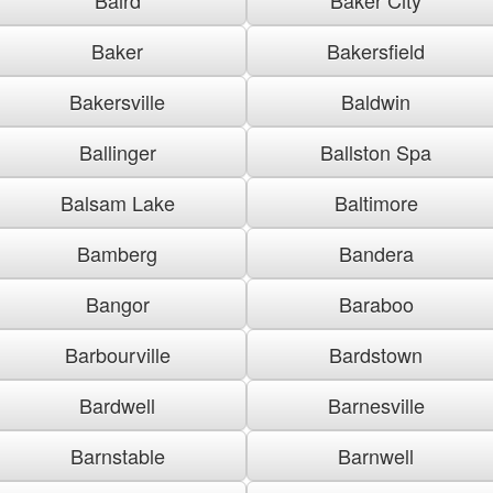
Baker
Bakersfield
Bakersville
Baldwin
Ballinger
Ballston Spa
Balsam Lake
Baltimore
Bamberg
Bandera
Bangor
Baraboo
Barbourville
Bardstown
Bardwell
Barnesville
Barnstable
Barnwell