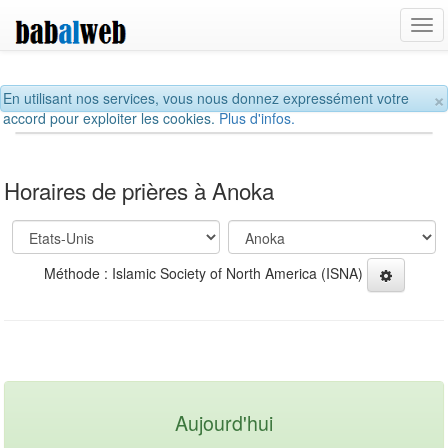
Tog
navi
×
En utilisant nos services, vous nous donnez expressément votre
accord pour exploiter les cookies.
Plus d'infos.
Horaires de prières à Anoka
Méthode : Islamic Society of North America (ISNA)
Aujourd'hui