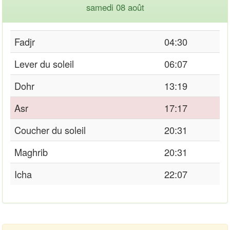
samedi 08 août
Fadjr
04:30
Lever du soleil
06:07
Dohr
13:19
Asr
17:17
Coucher du soleil
20:31
Maghrib
20:31
Icha
22:07