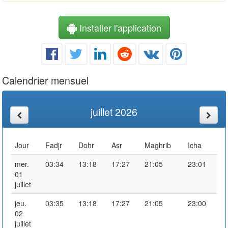
Installer l'application
Calendrier mensuel
juillet 2026
Jour
Fadjr
Dohr
Asr
Maghrib
Icha
mer.
03:34
13:18
17:27
21:05
23:01
01
juillet
jeu.
03:35
13:18
17:27
21:05
23:00
02
juillet