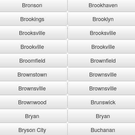
Bronson
Brookhaven
Brookings
Brooklyn
Brooksville
Brooksville
Brookville
Brookville
Broomfield
Brownfield
Brownstown
Brownsville
Brownsville
Brownsville
Brownwood
Brunswick
Bryan
Bryan
Bryson City
Buchanan