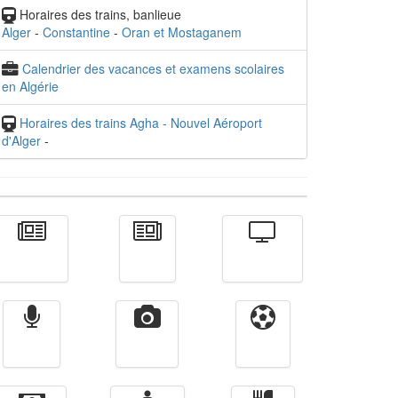
Horaires des trains, banlieue
Alger
-
Constantine
-
Oran et Mostaganem
Calendrier des vacances et examens scolaires
en Algérie
Horaires des trains Agha - Nouvel Aéroport
d'Alger
-
Actualité
الأخبار
Télévision
Radio
Vidéos
Sport