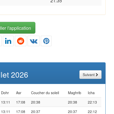
21:35
ler l'application
illet 2026
Suivant
Dohr
Asr
Coucher du soleil
Maghrib
Icha
13:11
17:08
20:38
20:38
22:13
13:11
17:08
20:37
20:37
22:12