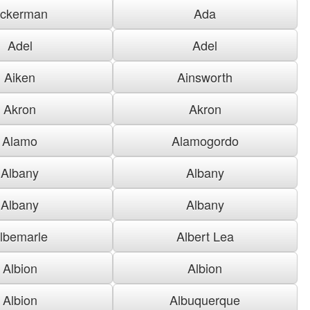
ckerman
Ada
Adel
Adel
Aiken
Ainsworth
Akron
Akron
Alamo
Alamogordo
Albany
Albany
Albany
Albany
lbemarle
Albert Lea
Albion
Albion
Albion
Albuquerque