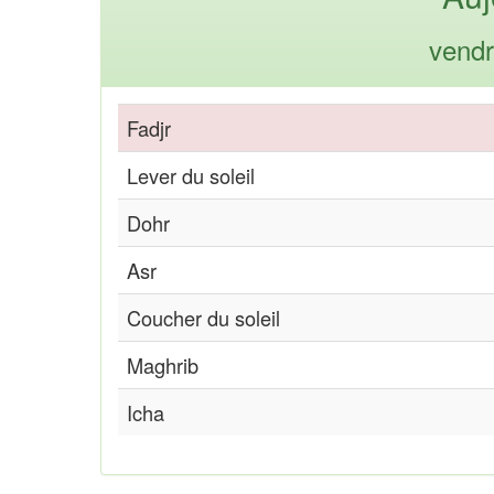
vendr
Fadjr
Lever du soleil
Dohr
Asr
Coucher du soleil
Maghrib
Icha