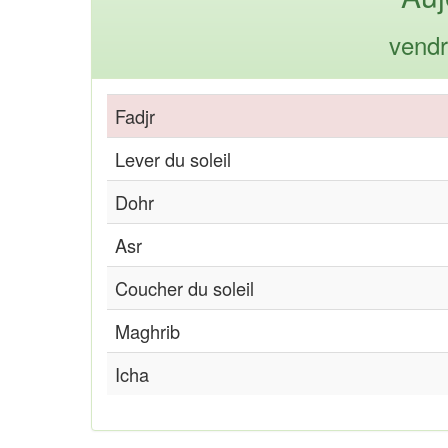
vendr
Fadjr
Lever du soleil
Dohr
Asr
Coucher du soleil
Maghrib
Icha