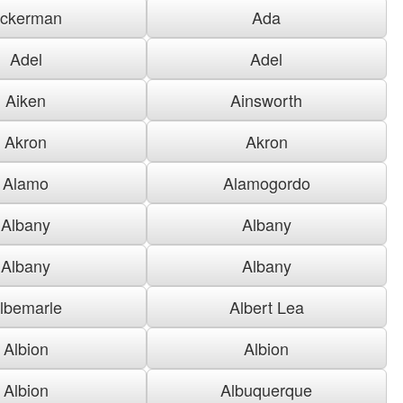
ckerman
Ada
Adel
Adel
Aiken
Ainsworth
Akron
Akron
Alamo
Alamogordo
Albany
Albany
Albany
Albany
lbemarle
Albert Lea
Albion
Albion
Albion
Albuquerque