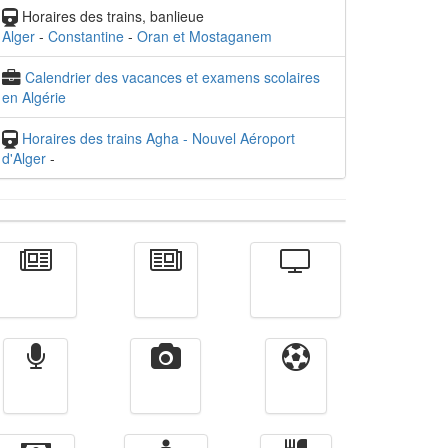
Horaires des trains, banlieue
Alger
-
Constantine
-
Oran et Mostaganem
Calendrier des vacances et examens scolaires
en Algérie
Horaires des trains Agha - Nouvel Aéroport
d'Alger
-
Actualité
الأخبار
Télévision
Radio
Vidéos
Sport