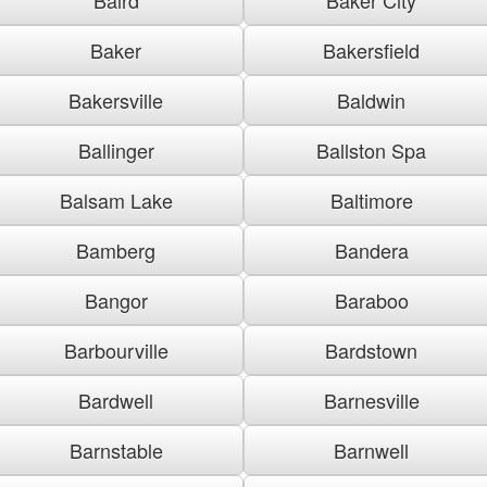
Baker
Bakersfield
Bakersville
Baldwin
Ballinger
Ballston Spa
Balsam Lake
Baltimore
Bamberg
Bandera
Bangor
Baraboo
Barbourville
Bardstown
Bardwell
Barnesville
Barnstable
Barnwell