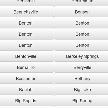
Benjamin
Benkelman
Bennettsville
Benson
Benton
Benton
Benton
Benton
Benton
Benton
Bentonville
Berkeley Springs
Bernalillo
Berryville
Bessemer
Bethany
Beulah
Big Lake
Big Rapids
Big Spring