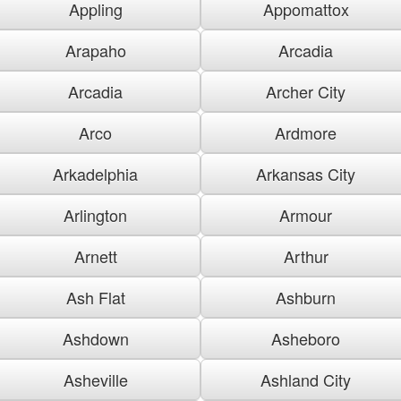
Appling
Appomattox
Arapaho
Arcadia
Arcadia
Archer City
Arco
Ardmore
Arkadelphia
Arkansas City
Arlington
Armour
Arnett
Arthur
Ash Flat
Ashburn
Ashdown
Asheboro
Asheville
Ashland City