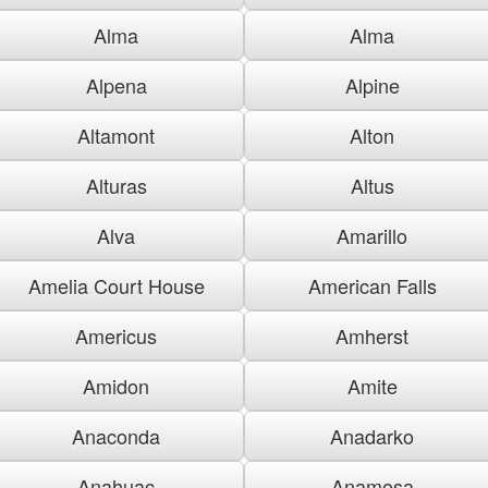
Alma
Alma
Alpena
Alpine
Altamont
Alton
Alturas
Altus
Alva
Amarillo
Amelia Court House
American Falls
Americus
Amherst
Amidon
Amite
Anaconda
Anadarko
Anahuac
Anamosa