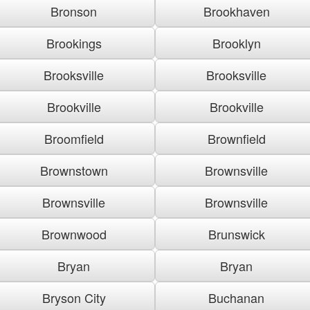
Bronson
Brookhaven
Brookings
Brooklyn
Brooksville
Brooksville
Brookville
Brookville
Broomfield
Brownfield
Brownstown
Brownsville
Brownsville
Brownsville
Brownwood
Brunswick
Bryan
Bryan
Bryson City
Buchanan