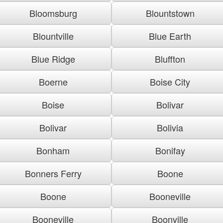
Bloomsburg
Blountstown
Blountville
Blue Earth
Blue Ridge
Bluffton
Boerne
Boise City
Boise
Bolivar
Bolivar
Bolivia
Bonham
Bonifay
Bonners Ferry
Boone
Boone
Booneville
Booneville
Boonville