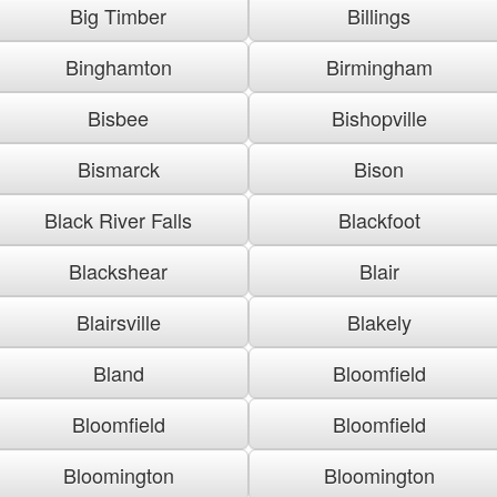
Big Timber
Billings
Binghamton
Birmingham
Bisbee
Bishopville
Bismarck
Bison
Black River Falls
Blackfoot
Blackshear
Blair
Blairsville
Blakely
Bland
Bloomfield
Bloomfield
Bloomfield
Bloomington
Bloomington