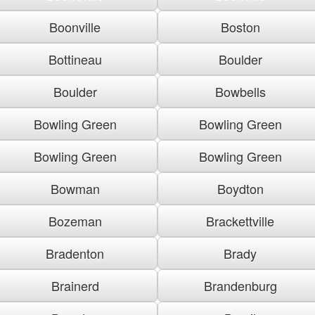
Boonville
Boston
Bottineau
Boulder
Boulder
Bowbells
Bowling Green
Bowling Green
Bowling Green
Bowling Green
Bowman
Boydton
Bozeman
Brackettville
Bradenton
Brady
Brainerd
Brandenburg