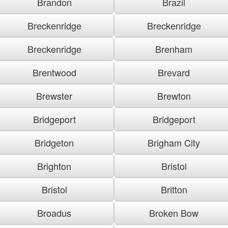
Brandon
Brazil
Breckenridge
Breckenridge
Breckenridge
Brenham
Brentwood
Brevard
Brewster
Brewton
Bridgeport
Bridgeport
Bridgeton
Brigham City
Brighton
Bristol
Bristol
Britton
Broadus
Broken Bow