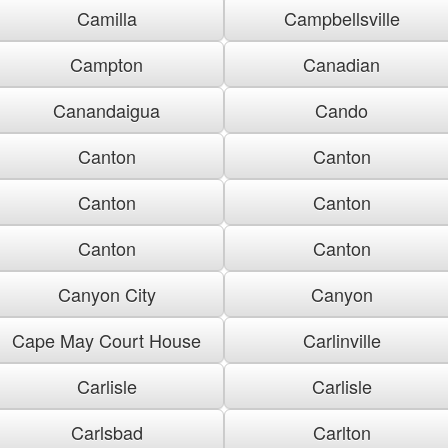
Camilla
Campbellsville
Campton
Canadian
Canandaigua
Cando
Canton
Canton
Canton
Canton
Canton
Canton
Canyon City
Canyon
Cape May Court House
Carlinville
Carlisle
Carlisle
Carlsbad
Carlton