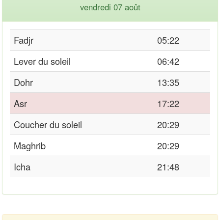
vendredi 07 août
Fadjr
05:22
Lever du soleil
06:42
Dohr
13:35
Asr
17:22
Coucher du soleil
20:29
Maghrib
20:29
Icha
21:48