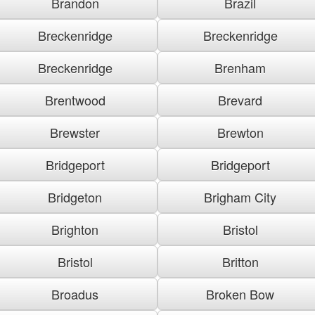
Brandon
Brazil
Breckenridge
Breckenridge
Breckenridge
Brenham
Brentwood
Brevard
Brewster
Brewton
Bridgeport
Bridgeport
Bridgeton
Brigham City
Brighton
Bristol
Bristol
Britton
Broadus
Broken Bow