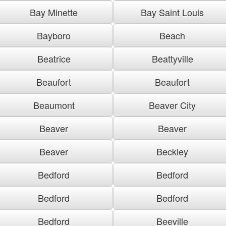
Bay Minette
Bay Saint Louis
Bayboro
Beach
Beatrice
Beattyville
Beaufort
Beaufort
Beaumont
Beaver City
Beaver
Beaver
Beaver
Beckley
Bedford
Bedford
Bedford
Bedford
Bedford
Beeville