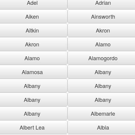
Adel
Adrian
Aiken
Ainsworth
Aitkin
Akron
Akron
Alamo
Alamo
Alamogordo
Alamosa
Albany
Albany
Albany
Albany
Albany
Albany
Albemarle
Albert Lea
Albia