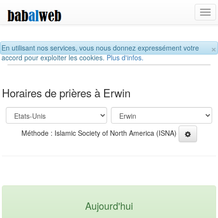
Tog
navi
×
En utilisant nos services, vous nous donnez expressément votre
accord pour exploiter les cookies.
Plus d'infos.
Horaires de prières à Erwin
Méthode : Islamic Society of North America (ISNA)
Aujourd'hui