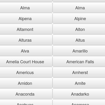
Alma
Alma
Alpena
Alpine
Altamont
Alton
Alturas
Altus
Alva
Amarillo
Amelia Court House
American Falls
Americus
Amherst
Amidon
Amite
Anaconda
Anadarko
Anahuac
Anamosa