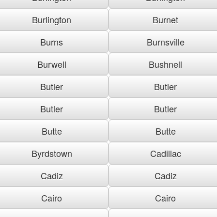
Burlington
Burnet
Burns
Burnsville
Burwell
Bushnell
Butler
Butler
Butler
Butler
Butte
Butte
Byrdstown
Cadillac
Cadiz
Cadiz
Cairo
Cairo