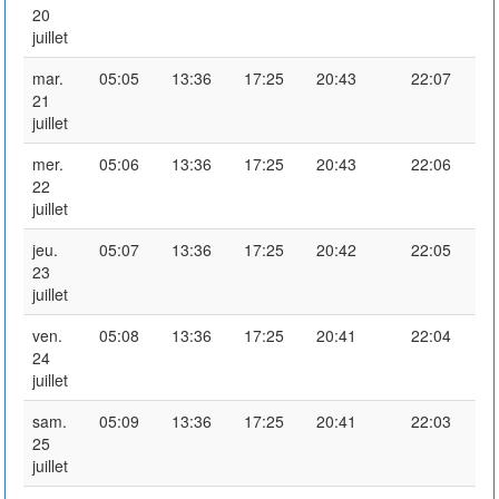
20
juillet
mar.
05:05
13:36
17:25
20:43
22:07
21
juillet
mer.
05:06
13:36
17:25
20:43
22:06
22
juillet
jeu.
05:07
13:36
17:25
20:42
22:05
23
juillet
ven.
05:08
13:36
17:25
20:41
22:04
24
juillet
sam.
05:09
13:36
17:25
20:41
22:03
25
juillet