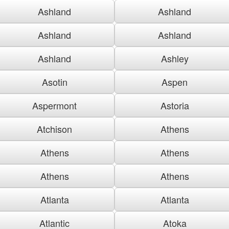
Ashland
Ashland
Ashland
Ashland
Ashland
Ashley
Asotin
Aspen
Aspermont
Astoria
Atchison
Athens
Athens
Athens
Athens
Athens
Atlanta
Atlanta
Atlantic
Atoka