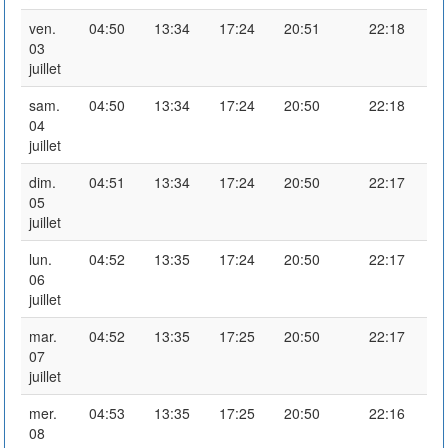
ven.
04:50
13:34
17:24
20:51
22:18
03
juillet
sam.
04:50
13:34
17:24
20:50
22:18
04
juillet
dim.
04:51
13:34
17:24
20:50
22:17
05
juillet
lun.
04:52
13:35
17:24
20:50
22:17
06
juillet
mar.
04:52
13:35
17:25
20:50
22:17
07
juillet
mer.
04:53
13:35
17:25
20:50
22:16
08