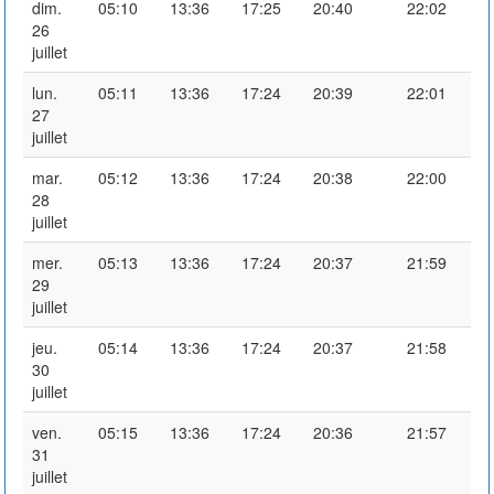
dim.
05:10
13:36
17:25
20:40
22:02
26
juillet
lun.
05:11
13:36
17:24
20:39
22:01
27
juillet
mar.
05:12
13:36
17:24
20:38
22:00
28
juillet
mer.
05:13
13:36
17:24
20:37
21:59
29
juillet
jeu.
05:14
13:36
17:24
20:37
21:58
30
juillet
ven.
05:15
13:36
17:24
20:36
21:57
31
juillet