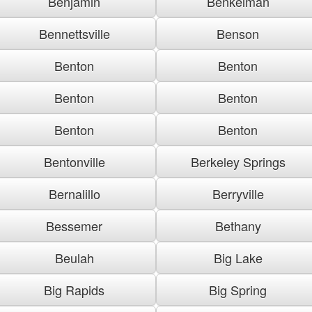
Benjamin
Benkelman
Bennettsville
Benson
Benton
Benton
Benton
Benton
Benton
Benton
Bentonville
Berkeley Springs
Bernalillo
Berryville
Bessemer
Bethany
Beulah
Big Lake
Big Rapids
Big Spring