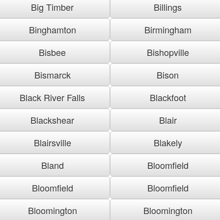
Big Timber
Billings
Binghamton
Birmingham
Bisbee
Bishopville
Bismarck
Bison
Black River Falls
Blackfoot
Blackshear
Blair
Blairsville
Blakely
Bland
Bloomfield
Bloomfield
Bloomfield
Bloomington
Bloomington