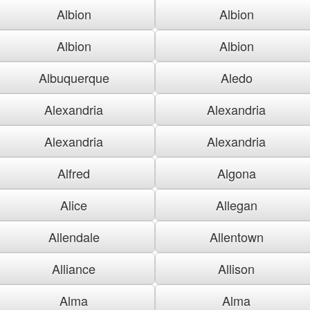
Albion
Albion
Albion
Albion
Albuquerque
Aledo
Alexandria
Alexandria
Alexandria
Alexandria
Alfred
Algona
Alice
Allegan
Allendale
Allentown
Alliance
Allison
Alma
Alma