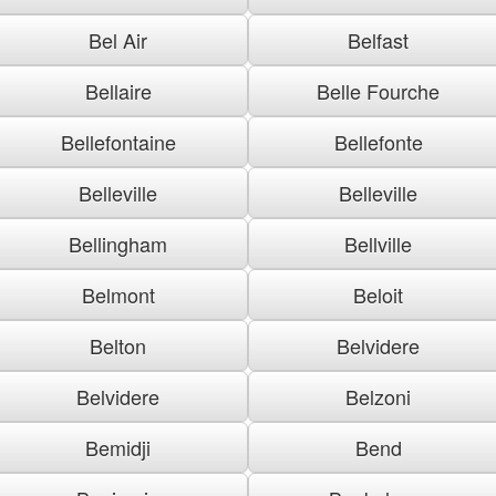
Bel Air
Belfast
Bellaire
Belle Fourche
Bellefontaine
Bellefonte
Belleville
Belleville
Bellingham
Bellville
Belmont
Beloit
Belton
Belvidere
Belvidere
Belzoni
Bemidji
Bend