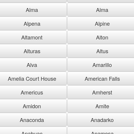
Alma
Alma
Alpena
Alpine
Altamont
Alton
Alturas
Altus
Alva
Amarillo
Amelia Court House
American Falls
Americus
Amherst
Amidon
Amite
Anaconda
Anadarko
Anahuac
Anamosa