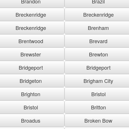
Brandon
Brazil
Breckenridge
Breckenridge
Breckenridge
Brenham
Brentwood
Brevard
Brewster
Brewton
Bridgeport
Bridgeport
Bridgeton
Brigham City
Brighton
Bristol
Bristol
Britton
Broadus
Broken Bow