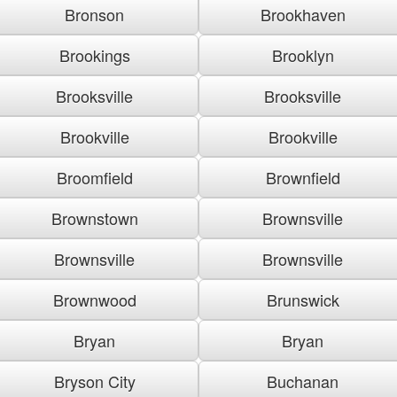
Bronson
Brookhaven
Brookings
Brooklyn
Brooksville
Brooksville
Brookville
Brookville
Broomfield
Brownfield
Brownstown
Brownsville
Brownsville
Brownsville
Brownwood
Brunswick
Bryan
Bryan
Bryson City
Buchanan