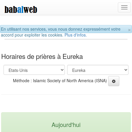
Tog
navi
×
En utilisant nos services, vous nous donnez expressément votre
accord pour exploiter les cookies.
Plus d'infos.
Horaires de prières à Eureka
Méthode : Islamic Society of North America (ISNA)
Aujourd'hui