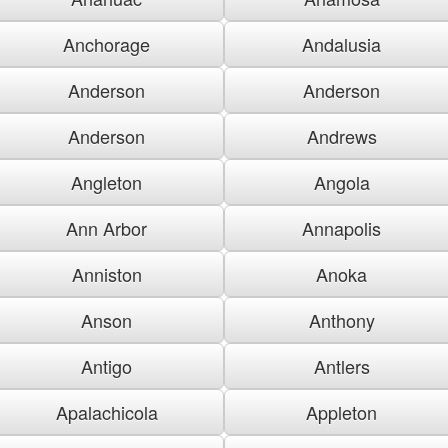
Anchorage
Andalusia
Anderson
Anderson
Anderson
Andrews
Angleton
Angola
Ann Arbor
Annapolis
Anniston
Anoka
Anson
Anthony
Antigo
Antlers
Apalachicola
Appleton