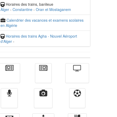
Horaires des trains, banlieue
Alger
-
Constantine
-
Oran et Mostaganem
Calendrier des vacances et examens scolaires
en Algérie
Horaires des trains Agha - Nouvel Aéroport
d'Alger
-
Actualité
الأخبار
Télévision
Radio
Vidéos
Sport