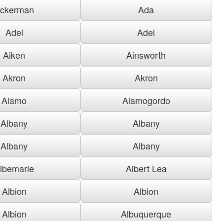
ckerman
Ada
Adel
Adel
Aiken
Ainsworth
Akron
Akron
Alamo
Alamogordo
Albany
Albany
Albany
Albany
lbemarle
Albert Lea
Albion
Albion
Albion
Albuquerque