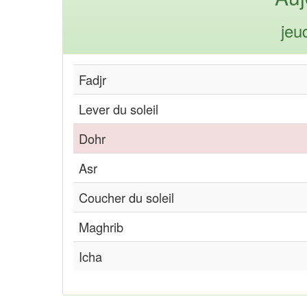
jeu
Fadjr
Lever du soleil
Dohr
Asr
Coucher du soleil
Maghrib
Icha