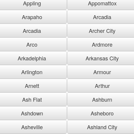
Appling
Appomattox
Arapaho
Arcadia
Arcadia
Archer City
Arco
Ardmore
Arkadelphia
Arkansas City
Arlington
Armour
Arnett
Arthur
Ash Flat
Ashburn
Ashdown
Asheboro
Asheville
Ashland City