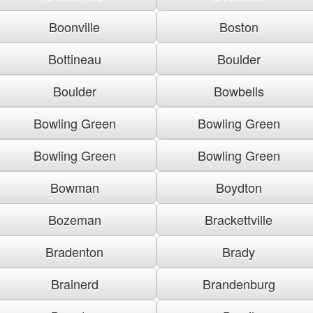
Boonville
Boston
Bottineau
Boulder
Boulder
Bowbells
Bowling Green
Bowling Green
Bowling Green
Bowling Green
Bowman
Boydton
Bozeman
Brackettville
Bradenton
Brady
Brainerd
Brandenburg