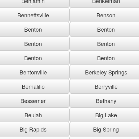
Benjamin
Benkelman
Bennettsville
Benson
Benton
Benton
Benton
Benton
Benton
Benton
Bentonville
Berkeley Springs
Bernalillo
Berryville
Bessemer
Bethany
Beulah
Big Lake
Big Rapids
Big Spring