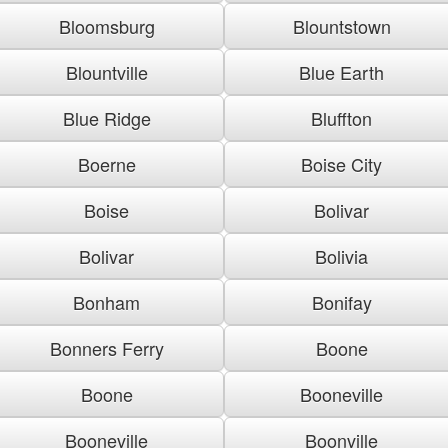
Bloomsburg
Blountstown
Blountville
Blue Earth
Blue Ridge
Bluffton
Boerne
Boise City
Boise
Bolivar
Bolivar
Bolivia
Bonham
Bonifay
Bonners Ferry
Boone
Boone
Booneville
Booneville
Boonville