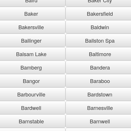
Baker
Bakersfield
Bakersville
Baldwin
Ballinger
Ballston Spa
Balsam Lake
Baltimore
Bamberg
Bandera
Bangor
Baraboo
Barbourville
Bardstown
Bardwell
Barnesville
Barnstable
Barnwell