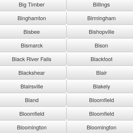
Big Timber
Billings
Binghamton
Birmingham
Bisbee
Bishopville
Bismarck
Bison
Black River Falls
Blackfoot
Blackshear
Blair
Blairsville
Blakely
Bland
Bloomfield
Bloomfield
Bloomfield
Bloomington
Bloomington