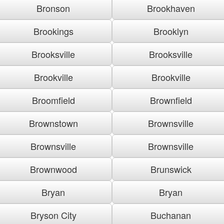
Bronson
Brookhaven
Brookings
Brooklyn
Brooksville
Brooksville
Brookville
Brookville
Broomfield
Brownfield
Brownstown
Brownsville
Brownsville
Brownsville
Brownwood
Brunswick
Bryan
Bryan
Bryson City
Buchanan