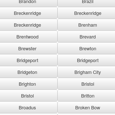
Brandon
Brazil
Breckenridge
Breckenridge
Breckenridge
Brenham
Brentwood
Brevard
Brewster
Brewton
Bridgeport
Bridgeport
Bridgeton
Brigham City
Brighton
Bristol
Bristol
Britton
Broadus
Broken Bow