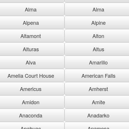
Alma
Alma
Alpena
Alpine
Altamont
Alton
Alturas
Altus
Alva
Amarillo
Amelia Court House
American Falls
Americus
Amherst
Amidon
Amite
Anaconda
Anadarko
Anahuac
Anamosa