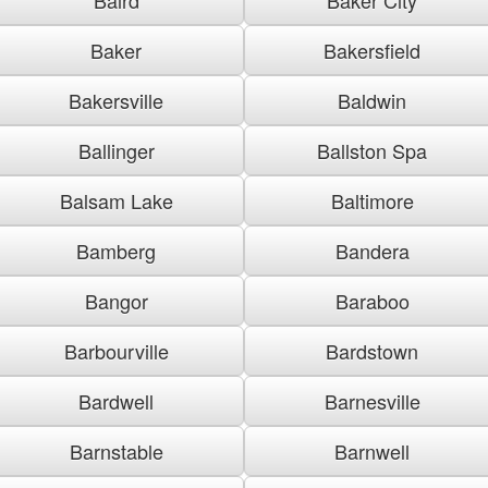
Baker
Bakersfield
Bakersville
Baldwin
Ballinger
Ballston Spa
Balsam Lake
Baltimore
Bamberg
Bandera
Bangor
Baraboo
Barbourville
Bardstown
Bardwell
Barnesville
Barnstable
Barnwell