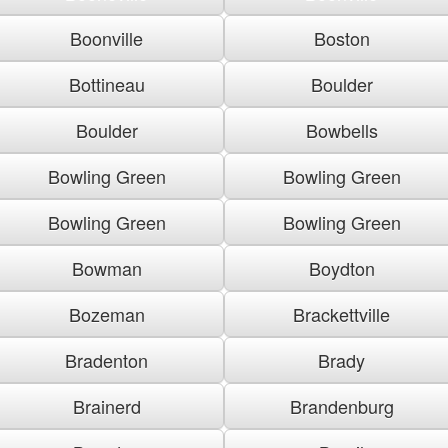
Boonville
Boston
Bottineau
Boulder
Boulder
Bowbells
Bowling Green
Bowling Green
Bowling Green
Bowling Green
Bowman
Boydton
Bozeman
Brackettville
Bradenton
Brady
Brainerd
Brandenburg