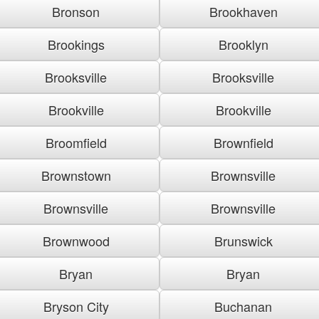
Bronson
Brookhaven
Brookings
Brooklyn
Brooksville
Brooksville
Brookville
Brookville
Broomfield
Brownfield
Brownstown
Brownsville
Brownsville
Brownsville
Brownwood
Brunswick
Bryan
Bryan
Bryson City
Buchanan