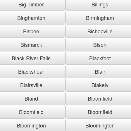
Big Timber
Billings
Binghamton
Birmingham
Bisbee
Bishopville
Bismarck
Bison
Black River Falls
Blackfoot
Blackshear
Blair
Blairsville
Blakely
Bland
Bloomfield
Bloomfield
Bloomfield
Bloomington
Bloomington