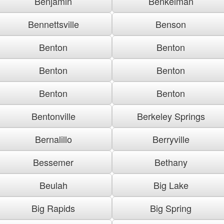
Benjamin
Benkelman
Bennettsville
Benson
Benton
Benton
Benton
Benton
Benton
Benton
Bentonville
Berkeley Springs
Bernalillo
Berryville
Bessemer
Bethany
Beulah
Big Lake
Big Rapids
Big Spring