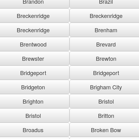
Brandon
Brazil
Breckenridge
Breckenridge
Breckenridge
Brenham
Brentwood
Brevard
Brewster
Brewton
Bridgeport
Bridgeport
Bridgeton
Brigham City
Brighton
Bristol
Bristol
Britton
Broadus
Broken Bow