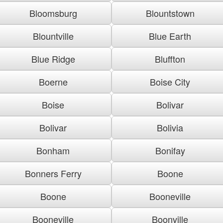
Bloomsburg
Blountstown
Blountville
Blue Earth
Blue Ridge
Bluffton
Boerne
Boise City
Boise
Bolivar
Bolivar
Bolivia
Bonham
Bonifay
Bonners Ferry
Boone
Boone
Booneville
Booneville
Boonville