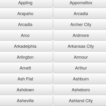
Appling
Appomattox
Arapaho
Arcadia
Arcadia
Archer City
Arco
Ardmore
Arkadelphia
Arkansas City
Arlington
Armour
Arnett
Arthur
Ash Flat
Ashburn
Ashdown
Asheboro
Asheville
Ashland City