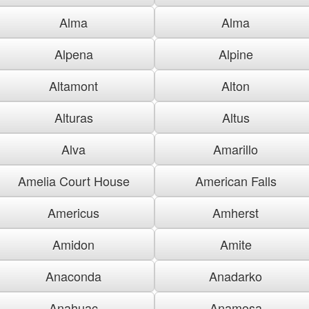
Alma
Alma
Alpena
Alpine
Altamont
Alton
Alturas
Altus
Alva
Amarillo
Amelia Court House
American Falls
Americus
Amherst
Amidon
Amite
Anaconda
Anadarko
Anahuac
Anamosa