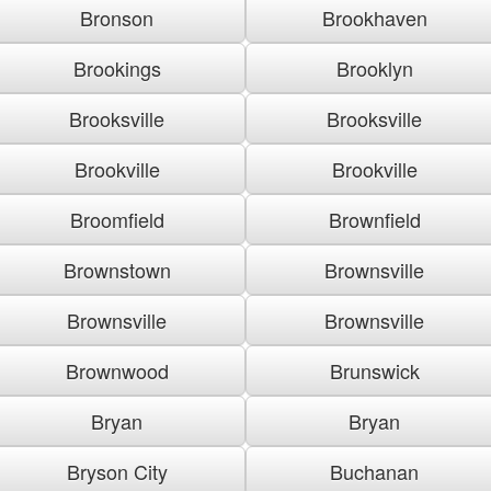
Bronson
Brookhaven
Brookings
Brooklyn
Brooksville
Brooksville
Brookville
Brookville
Broomfield
Brownfield
Brownstown
Brownsville
Brownsville
Brownsville
Brownwood
Brunswick
Bryan
Bryan
Bryson City
Buchanan