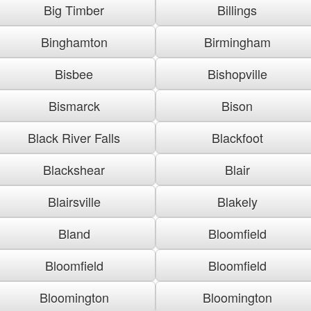
Big Timber
Billings
Binghamton
Birmingham
Bisbee
Bishopville
Bismarck
Bison
Black River Falls
Blackfoot
Blackshear
Blair
Blairsville
Blakely
Bland
Bloomfield
Bloomfield
Bloomfield
Bloomington
Bloomington