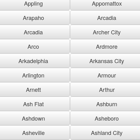
Appling
Appomattox
Arapaho
Arcadia
Arcadia
Archer City
Arco
Ardmore
Arkadelphia
Arkansas City
Arlington
Armour
Arnett
Arthur
Ash Flat
Ashburn
Ashdown
Asheboro
Asheville
Ashland City