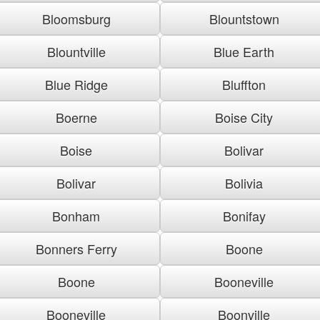
Bloomsburg
Blountstown
Blountville
Blue Earth
Blue Ridge
Bluffton
Boerne
Boise City
Boise
Bolivar
Bolivar
Bolivia
Bonham
Bonifay
Bonners Ferry
Boone
Boone
Booneville
Booneville
Boonville