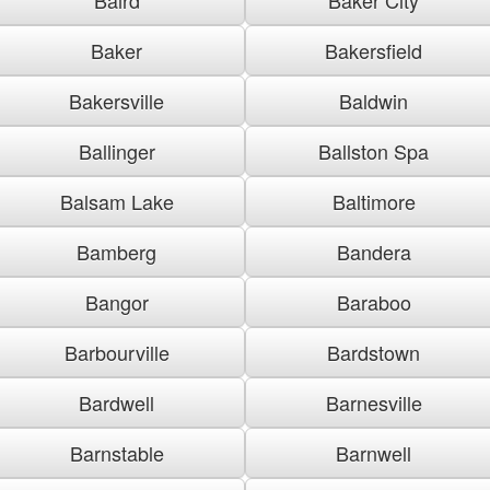
Baker
Bakersfield
Bakersville
Baldwin
Ballinger
Ballston Spa
Balsam Lake
Baltimore
Bamberg
Bandera
Bangor
Baraboo
Barbourville
Bardstown
Bardwell
Barnesville
Barnstable
Barnwell