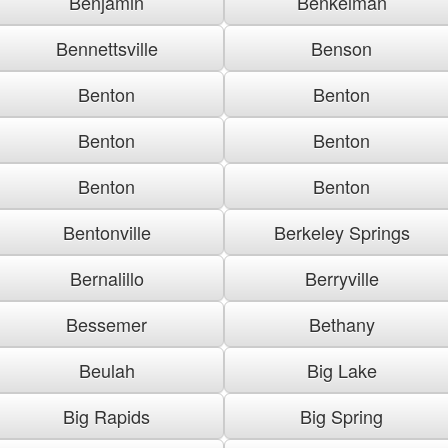
Benjamin
Benkelman
Bennettsville
Benson
Benton
Benton
Benton
Benton
Benton
Benton
Bentonville
Berkeley Springs
Bernalillo
Berryville
Bessemer
Bethany
Beulah
Big Lake
Big Rapids
Big Spring