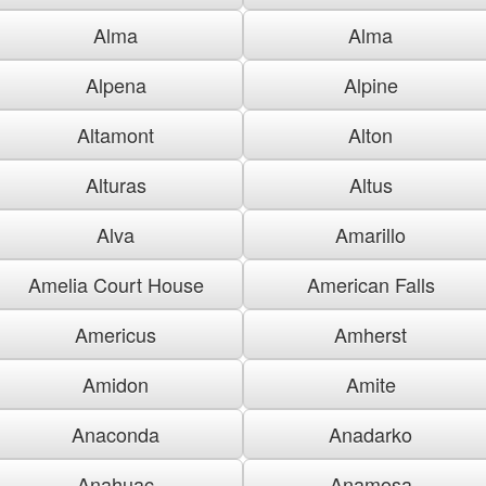
Alma
Alma
Alpena
Alpine
Altamont
Alton
Alturas
Altus
Alva
Amarillo
Amelia Court House
American Falls
Americus
Amherst
Amidon
Amite
Anaconda
Anadarko
Anahuac
Anamosa