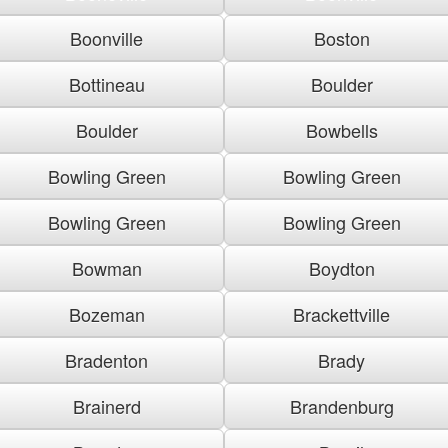
Boonville
Boston
Bottineau
Boulder
Boulder
Bowbells
Bowling Green
Bowling Green
Bowling Green
Bowling Green
Bowman
Boydton
Bozeman
Brackettville
Bradenton
Brady
Brainerd
Brandenburg