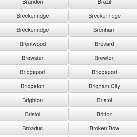
Brandon
Brazil
Breckenridge
Breckenridge
Breckenridge
Brenham
Brentwood
Brevard
Brewster
Brewton
Bridgeport
Bridgeport
Bridgeton
Brigham City
Brighton
Bristol
Bristol
Britton
Broadus
Broken Bow