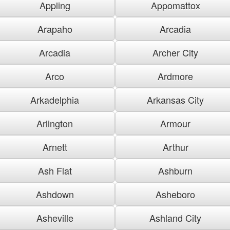
Appling
Appomattox
Arapaho
Arcadia
Arcadia
Archer City
Arco
Ardmore
Arkadelphia
Arkansas City
Arlington
Armour
Arnett
Arthur
Ash Flat
Ashburn
Ashdown
Asheboro
Asheville
Ashland City