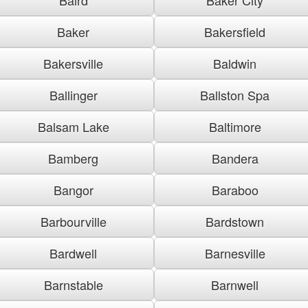
Baker
Bakersfield
Bakersville
Baldwin
Ballinger
Ballston Spa
Balsam Lake
Baltimore
Bamberg
Bandera
Bangor
Baraboo
Barbourville
Bardstown
Bardwell
Barnesville
Barnstable
Barnwell