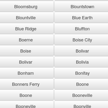
Bloomsburg
Blountstown
Blountville
Blue Earth
Blue Ridge
Bluffton
Boerne
Boise City
Boise
Bolivar
Bolivar
Bolivia
Bonham
Bonifay
Bonners Ferry
Boone
Boone
Booneville
Booneville
Boonville