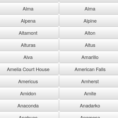
Alma
Alma
Alpena
Alpine
Altamont
Alton
Alturas
Altus
Alva
Amarillo
Amelia Court House
American Falls
Americus
Amherst
Amidon
Amite
Anaconda
Anadarko
Anahuac
Anamosa