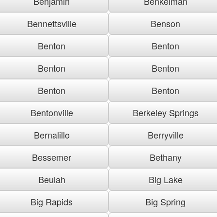
Benjamin
Benkelman
Bennettsville
Benson
Benton
Benton
Benton
Benton
Benton
Benton
Bentonville
Berkeley Springs
Bernalillo
Berryville
Bessemer
Bethany
Beulah
Big Lake
Big Rapids
Big Spring