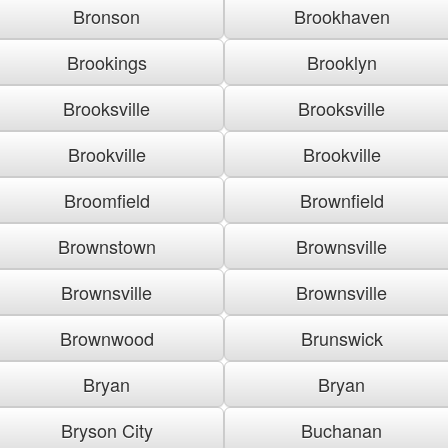
Bronson
Brookhaven
Brookings
Brooklyn
Brooksville
Brooksville
Brookville
Brookville
Broomfield
Brownfield
Brownstown
Brownsville
Brownsville
Brownsville
Brownwood
Brunswick
Bryan
Bryan
Bryson City
Buchanan