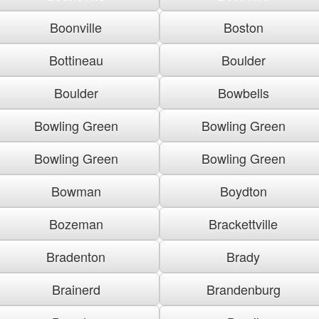
Boonville
Boston
Bottineau
Boulder
Boulder
Bowbells
Bowling Green
Bowling Green
Bowling Green
Bowling Green
Bowman
Boydton
Bozeman
Brackettville
Bradenton
Brady
Brainerd
Brandenburg