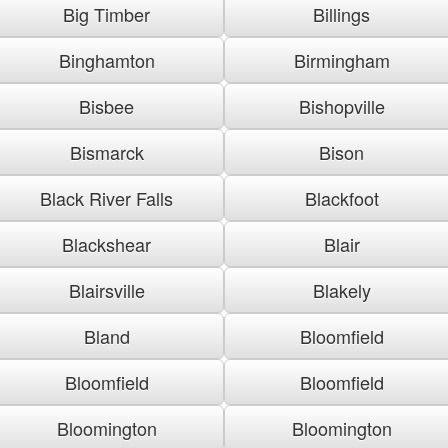
Big Timber
Billings
Binghamton
Birmingham
Bisbee
Bishopville
Bismarck
Bison
Black River Falls
Blackfoot
Blackshear
Blair
Blairsville
Blakely
Bland
Bloomfield
Bloomfield
Bloomfield
Bloomington
Bloomington