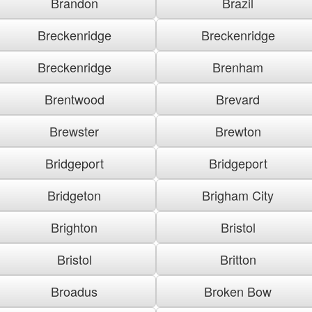
Brandon
Brazil
Breckenridge
Breckenridge
Breckenridge
Brenham
Brentwood
Brevard
Brewster
Brewton
Bridgeport
Bridgeport
Bridgeton
Brigham City
Brighton
Bristol
Bristol
Britton
Broadus
Broken Bow