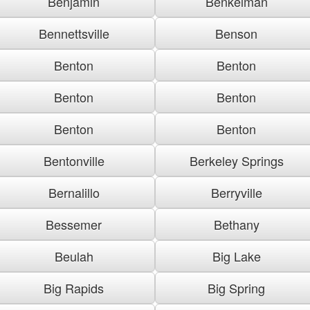
Benjamin
Benkelman
Bennettsville
Benson
Benton
Benton
Benton
Benton
Benton
Benton
Bentonville
Berkeley Springs
Bernalillo
Berryville
Bessemer
Bethany
Beulah
Big Lake
Big Rapids
Big Spring