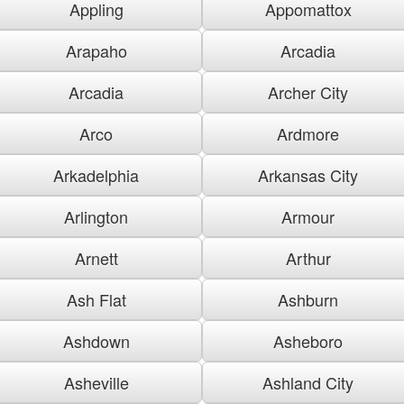
Appling
Appomattox
Arapaho
Arcadia
Arcadia
Archer City
Arco
Ardmore
Arkadelphia
Arkansas City
Arlington
Armour
Arnett
Arthur
Ash Flat
Ashburn
Ashdown
Asheboro
Asheville
Ashland City