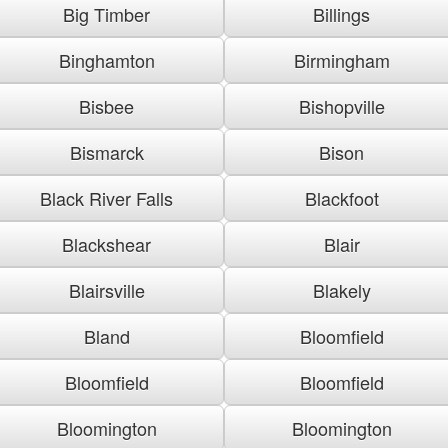
Big Timber
Billings
Binghamton
Birmingham
Bisbee
Bishopville
Bismarck
Bison
Black River Falls
Blackfoot
Blackshear
Blair
Blairsville
Blakely
Bland
Bloomfield
Bloomfield
Bloomfield
Bloomington
Bloomington