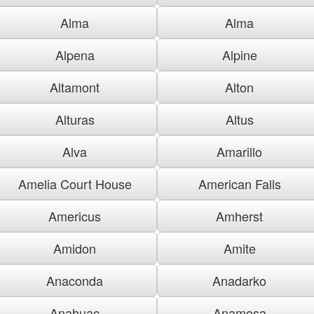
Alma
Alma
Alpena
Alpine
Altamont
Alton
Alturas
Altus
Alva
Amarillo
Amelia Court House
American Falls
Americus
Amherst
Amidon
Amite
Anaconda
Anadarko
Anahuac
Anamosa