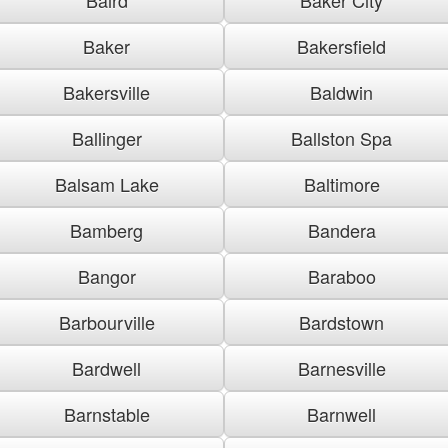
Baker
Bakersfield
Bakersville
Baldwin
Ballinger
Ballston Spa
Balsam Lake
Baltimore
Bamberg
Bandera
Bangor
Baraboo
Barbourville
Bardstown
Bardwell
Barnesville
Barnstable
Barnwell