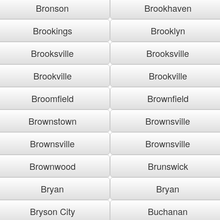
Bronson
Brookhaven
Brookings
Brooklyn
Brooksville
Brooksville
Brookville
Brookville
Broomfield
Brownfield
Brownstown
Brownsville
Brownsville
Brownsville
Brownwood
Brunswick
Bryan
Bryan
Bryson City
Buchanan