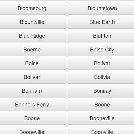
Bloomsburg
Blountstown
Blountville
Blue Earth
Blue Ridge
Bluffton
Boerne
Boise City
Boise
Bolivar
Bolivar
Bolivia
Bonham
Bonifay
Bonners Ferry
Boone
Boone
Booneville
Booneville
Boonville