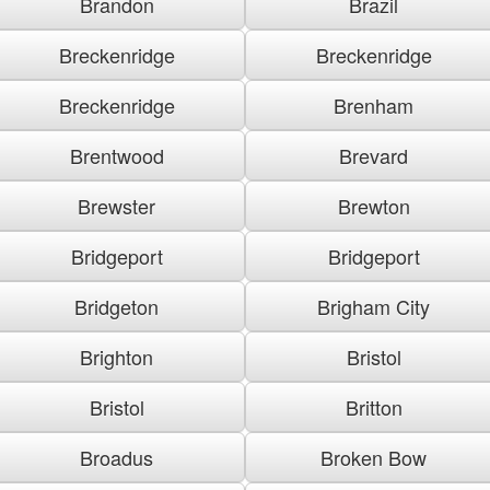
Brandon
Brazil
Breckenridge
Breckenridge
Breckenridge
Brenham
Brentwood
Brevard
Brewster
Brewton
Bridgeport
Bridgeport
Bridgeton
Brigham City
Brighton
Bristol
Bristol
Britton
Broadus
Broken Bow