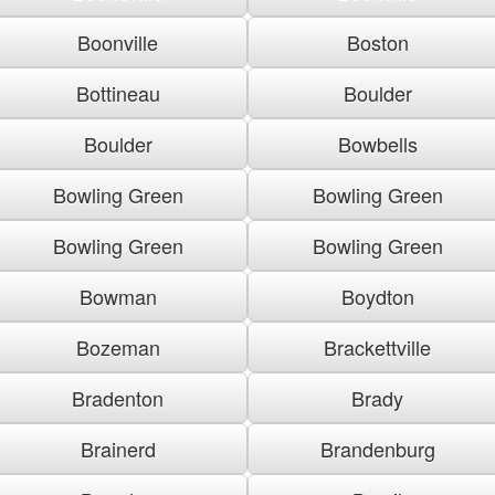
Boonville
Boston
Bottineau
Boulder
Boulder
Bowbells
Bowling Green
Bowling Green
Bowling Green
Bowling Green
Bowman
Boydton
Bozeman
Brackettville
Bradenton
Brady
Brainerd
Brandenburg