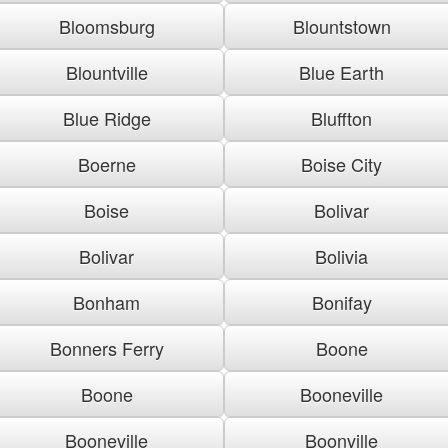
Bloomsburg
Blountstown
Blountville
Blue Earth
Blue Ridge
Bluffton
Boerne
Boise City
Boise
Bolivar
Bolivar
Bolivia
Bonham
Bonifay
Bonners Ferry
Boone
Boone
Booneville
Booneville
Boonville