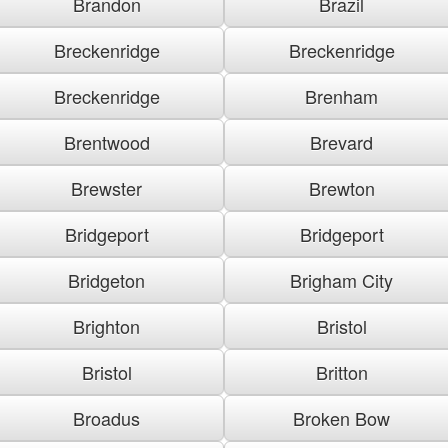
Brandon
Brazil
Breckenridge
Breckenridge
Breckenridge
Brenham
Brentwood
Brevard
Brewster
Brewton
Bridgeport
Bridgeport
Bridgeton
Brigham City
Brighton
Bristol
Bristol
Britton
Broadus
Broken Bow