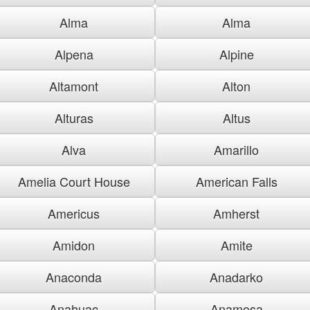
Alma
Alma
Alpena
Alpine
Altamont
Alton
Alturas
Altus
Alva
Amarillo
Amelia Court House
American Falls
Americus
Amherst
Amidon
Amite
Anaconda
Anadarko
Anahuac
Anamosa