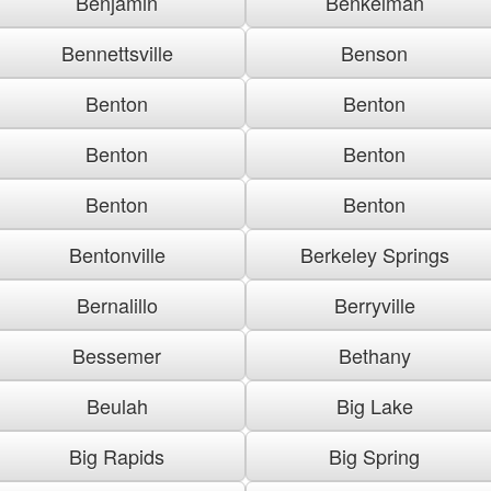
Benjamin
Benkelman
Bennettsville
Benson
Benton
Benton
Benton
Benton
Benton
Benton
Bentonville
Berkeley Springs
Bernalillo
Berryville
Bessemer
Bethany
Beulah
Big Lake
Big Rapids
Big Spring