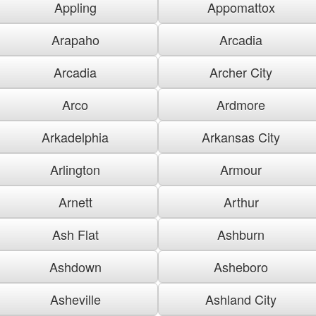
Appling
Appomattox
Arapaho
Arcadia
Arcadia
Archer City
Arco
Ardmore
Arkadelphia
Arkansas City
Arlington
Armour
Arnett
Arthur
Ash Flat
Ashburn
Ashdown
Asheboro
Asheville
Ashland City