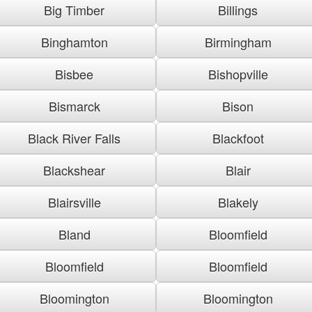
Big Timber
Billings
Binghamton
Birmingham
Bisbee
Bishopville
Bismarck
Bison
Black River Falls
Blackfoot
Blackshear
Blair
Blairsville
Blakely
Bland
Bloomfield
Bloomfield
Bloomfield
Bloomington
Bloomington