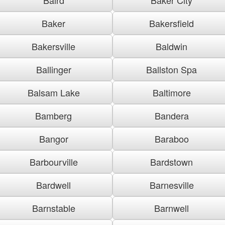
Baker
Bakersfield
Bakersville
Baldwin
Ballinger
Ballston Spa
Balsam Lake
Baltimore
Bamberg
Bandera
Bangor
Baraboo
Barbourville
Bardstown
Bardwell
Barnesville
Barnstable
Barnwell