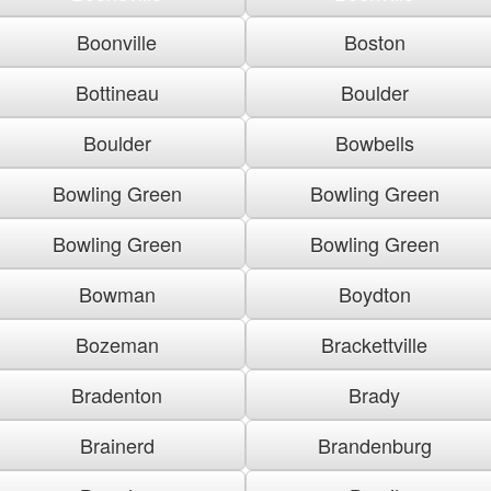
Boonville
Boston
Bottineau
Boulder
Boulder
Bowbells
Bowling Green
Bowling Green
Bowling Green
Bowling Green
Bowman
Boydton
Bozeman
Brackettville
Bradenton
Brady
Brainerd
Brandenburg