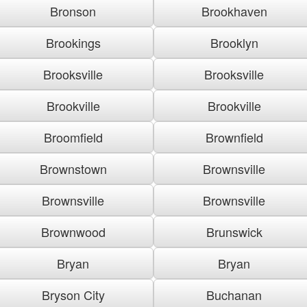
Bronson
Brookhaven
Brookings
Brooklyn
Brooksville
Brooksville
Brookville
Brookville
Broomfield
Brownfield
Brownstown
Brownsville
Brownsville
Brownsville
Brownwood
Brunswick
Bryan
Bryan
Bryson City
Buchanan