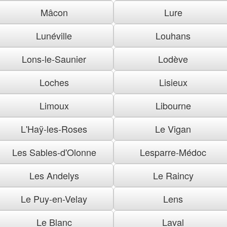
Mâcon
Lure
Lunéville
Louhans
Lons-le-Saunier
Lodève
Loches
Lisieux
Limoux
Libourne
L'Haÿ-les-Roses
Le Vigan
Les Sables-d'Olonne
Lesparre-Médoc
Les Andelys
Le Raincy
Le Puy-en-Velay
Lens
Le Blanc
Laval