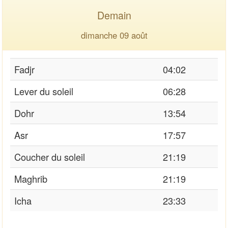
Demain
dimanche 09 août
Fadjr
04:02
Lever du soleil
06:28
Dohr
13:54
Asr
17:57
Coucher du soleil
21:19
Maghrib
21:19
Icha
23:33