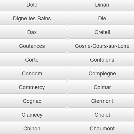
Dole
Dinan
Digne-les-Bains
Die
Dax
Créteil
Coutances
Cosne-Cours-sur-Loire
Corte
Confolens
Condom
Compiègne
Commercy
Colmar
Cognac
Clermont
Clamecy
Cholet
Chinon
Chaumont