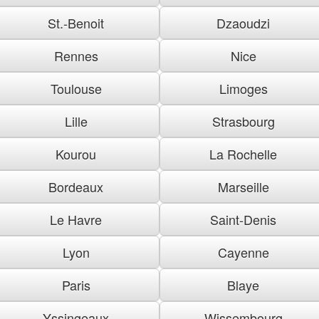
St.-Benoit
Dzaoudzi
Rennes
Nice
Toulouse
Limoges
Lille
Strasbourg
Kourou
La Rochelle
Bordeaux
Marseille
Le Havre
Saint-Denis
Lyon
Cayenne
Paris
Blaye
Yssingeaux
Wissembourg