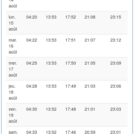
août
lun.
04:20
13:53
17:52
21:08
23:15
15
août
mar.
04:22
13:53
17:51
21:07
23:12
16
août
mer.
04:25
13:53
17:50
21:05
23:09
17
août
jeu.
04:28
13:53
17:49
21:03
23:06
18
août
ven.
04:30
13:52
17:48
21:01
23:03
19
août
sam.
04:33
13:52
17:46
20:59
23:01