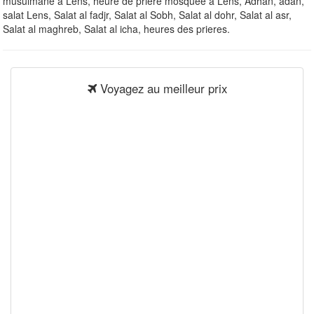
musulmane à Lens, heure de priere mosquee à Lens, Adhan, adan,
salat Lens, Salat al fadjr, Salat al Sobh, Salat al dohr, Salat al asr,
Salat al maghreb, Salat al icha, heures des prieres.
Voyagez au meilleur prix