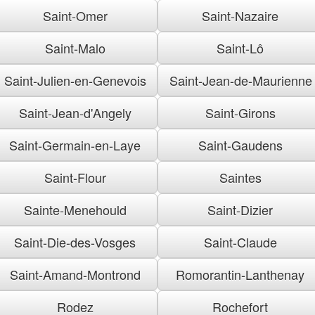
Saint-Omer
Saint-Nazaire
Saint-Malo
Saint-Lô
Saint-Julien-en-Genevois
Saint-Jean-de-Maurienne
Saint-Jean-d'Angely
Saint-Girons
Saint-Germain-en-Laye
Saint-Gaudens
Saint-Flour
Saintes
Sainte-Menehould
Saint-Dizier
Saint-Die-des-Vosges
Saint-Claude
Saint-Amand-Montrond
Romorantin-Lanthenay
Rodez
Rochefort