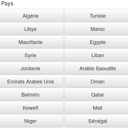
Pays
Algérie
Tunisie
Libye
Maroc
Mauritanie
Egypte
Syrie
Liban
Jordanie
Arabie Saoudite
Emirats Arabes Unis
Oman
Bahreïn
Qatar
Koweït
Mali
Niger
Sénégal