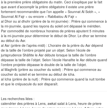
à la première prière obligatoire du matin. Ceci s’explique par le fait
que avant d’accomplir la prière obligatoire il existe une prière
fortement recommandée que l’on appelle « Sounnat Al Sobh », «
Sounnat Al Fajr » ou encore « Rabibatou Al Fajr »
al Dhor ou al dhohr (prière de la mi-journée) : Prière qui commence à
la mi-journée, quand les rayons du soleil ont dépassé le méridien.
Par commodité de nombreux horaires de prières ajoutent 5 minutes
à la mi-journée pour déterminer le début de Dhor. Le dhor se termine
au début du Asr.
al Asr (prière de l’après-midi) : L’horaire de la prière du Asr dépend
de la taille de l’ombre projeté par un objet. Selon l’école de
jurisprudence Shâfiite le Asr débute lorsque la taille de l’ombre
dépasse la taille de l’objet. Selon l’école Hanafite le Asr débute quand
l’ombre projetée dépasse le double de la taille de l’objet.
al Maghrib (prière au coucher du soleil) : Prière qui commence au
coucher du soleil et se termine au début de icha.
al Icha (prière de la nuit) : Prière qui commence quand la nuit tombe
et que le crépuscule du soir disparaît.
Les recherches liées :
calendrier des prières à Lens, awkat salat à Lens, heure de priere