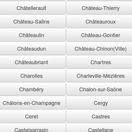
Châtellerault
Château-Thierry
Château-Salins
Châteauroux
Châteaulin
Château-Gontier
Châteaudun
Château-Chinon(Ville)
Châteaubriant
Chartres
Charolles
Charleville-Mézières
Chambéry
Chalon-sur-Saône
Châlons-en-Champagne
Cergy
Ceret
Castres
Castelsarrasin
Castellane