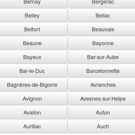
Bernay
Bergerac
Belley
Bellac
Belfort
Beauvais
Beaune
Bayonne
Bayeux
Bar-sur-Aube
Bar-le-Duc
Barcelonnette
Bagnères-de-Bigorre
Avranches
Avignon
Avesnes-sur-Helpe
Avallon
Autun
Aurillac
Auch