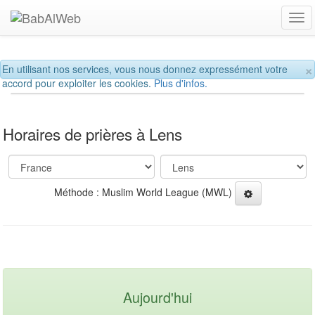
Tog
navi
×
En utilisant nos services, vous nous donnez expressément votre
accord pour exploiter les cookies.
Plus d'infos.
Horaires de prières à Lens
Méthode : Muslim World League (MWL)
Aujourd'hui