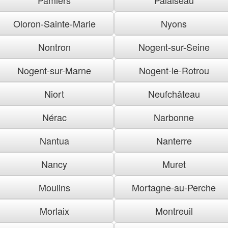
Oloron-Sainte-Marie
Nyons
Nontron
Nogent-sur-Seine
Nogent-sur-Marne
Nogent-le-Rotrou
Niort
Neufchâteau
Nérac
Narbonne
Nantua
Nanterre
Nancy
Muret
Moulins
Mortagne-au-Perche
Morlaix
Montreuil