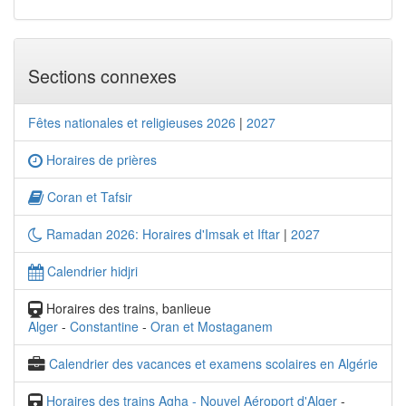
Sections connexes
Fêtes nationales et religieuses 2026
|
2027
Horaires de prières
Coran et Tafsir
Ramadan 2026: Horaires d'Imsak et Iftar
|
2027
Calendrier hidjri
Horaires des trains, banlieue
Alger
-
Constantine
-
Oran et Mostaganem
Calendrier des vacances et examens scolaires en Algérie
Horaires des trains Agha - Nouvel Aéroport d'Alger
-