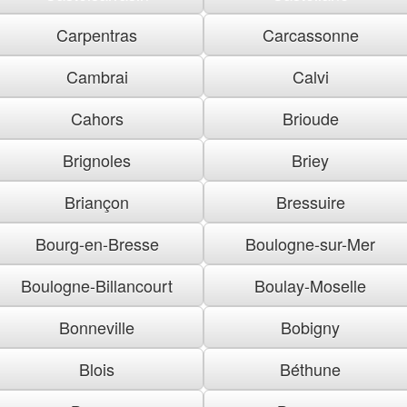
Carpentras
Carcassonne
Cambrai
Calvi
Cahors
Brioude
Brignoles
Briey
Briançon
Bressuire
Bourg-en-Bresse
Boulogne-sur-Mer
Boulogne-Billancourt
Boulay-Moselle
Bonneville
Bobigny
Blois
Béthune