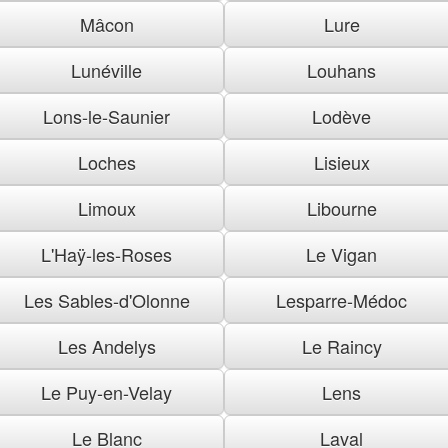
Mâcon
Lure
Lunéville
Louhans
Lons-le-Saunier
Lodève
Loches
Lisieux
Limoux
Libourne
L'Haÿ-les-Roses
Le Vigan
Les Sables-d'Olonne
Lesparre-Médoc
Les Andelys
Le Raincy
Le Puy-en-Velay
Lens
Le Blanc
Laval