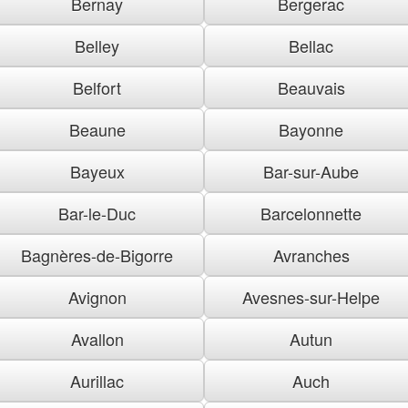
Bernay
Bergerac
Belley
Bellac
Belfort
Beauvais
Beaune
Bayonne
Bayeux
Bar-sur-Aube
Bar-le-Duc
Barcelonnette
Bagnères-de-Bigorre
Avranches
Avignon
Avesnes-sur-Helpe
Avallon
Autun
Aurillac
Auch