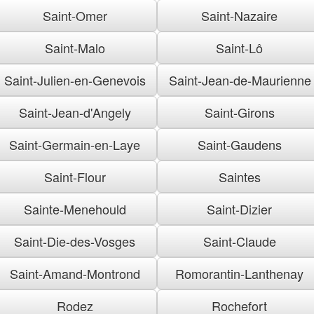
Saint-Omer
Saint-Nazaire
Saint-Malo
Saint-Lô
Saint-Julien-en-Genevois
Saint-Jean-de-Maurienne
Saint-Jean-d'Angely
Saint-Girons
Saint-Germain-en-Laye
Saint-Gaudens
Saint-Flour
Saintes
Sainte-Menehould
Saint-Dizier
Saint-Die-des-Vosges
Saint-Claude
Saint-Amand-Montrond
Romorantin-Lanthenay
Rodez
Rochefort