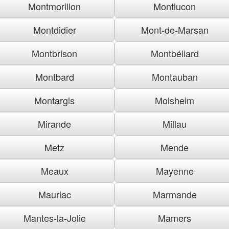
Montmorillon
Montlucon
Montdidier
Mont-de-Marsan
Montbrison
Montbéliard
Montbard
Montauban
Montargis
Molsheim
Mirande
Millau
Metz
Mende
Meaux
Mayenne
Mauriac
Marmande
Mantes-la-Jolie
Mamers