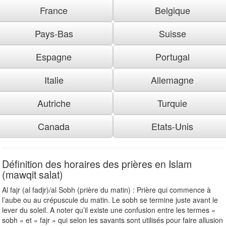
France
Belgique
Pays-Bas
Suisse
Espagne
Portugal
Italie
Allemagne
Autriche
Turquie
Canada
Etats-Unis
Définition des horaires des prières en Islam
(mawqit salat)
Al fajr (al fadjr)/al Sobh (prière du matin) : Prière qui commence à
l’aube ou au crépuscule du matin. Le sobh se termine juste avant le
lever du soleil. A noter qu’il existe une confusion entre les termes «
sobh » et « fajr » qui selon les savants sont utilisés pour faire allusion