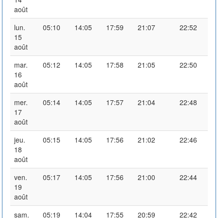
août
lun.
05:10
14:05
17:59
21:07
22:52
15
août
mar.
05:12
14:05
17:58
21:05
22:50
16
août
mer.
05:14
14:05
17:57
21:04
22:48
17
août
jeu.
05:15
14:05
17:56
21:02
22:46
18
août
ven.
05:17
14:05
17:56
21:00
22:44
19
août
sam.
05:19
14:04
17:55
20:59
22:42