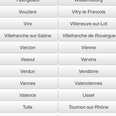
Vouziers
Vitry-le-Francois
Vire
Villeneuve-sur-Lot
Villefranche-sur-Saône
Villefranche-de-Rouergue
Vierzon
Vienne
Vesoul
Vervins
Verdun
Vendôme
Vannes
Valenciennes
Valence
Ussel
Tulle
Tournon-sur-Rhône