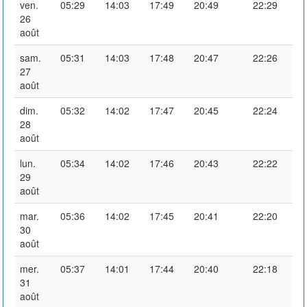
ven.
05:29
14:03
17:49
20:49
22:29
26
août
sam.
05:31
14:03
17:48
20:47
22:26
27
août
dim.
05:32
14:02
17:47
20:45
22:24
28
août
lun.
05:34
14:02
17:46
20:43
22:22
29
août
mar.
05:36
14:02
17:45
20:41
22:20
30
août
mer.
05:37
14:01
17:44
20:40
22:18
31
août