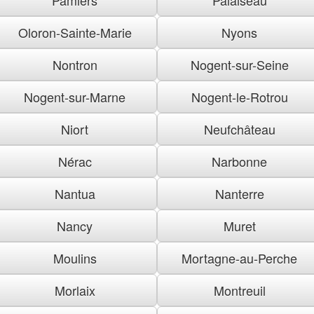
Oloron-Sainte-Marie
Nyons
Nontron
Nogent-sur-Seine
Nogent-sur-Marne
Nogent-le-Rotrou
Niort
Neufchâteau
Nérac
Narbonne
Nantua
Nanterre
Nancy
Muret
Moulins
Mortagne-au-Perche
Morlaix
Montreuil