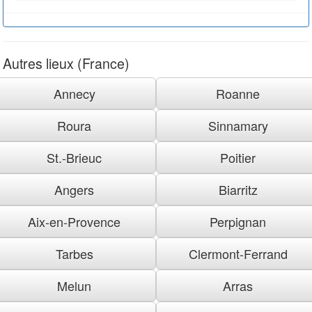
Autres lieux (France)
Annecy
Roanne
Roura
Sinnamary
St.-Brieuc
Poitier
Angers
Biarritz
Aix-en-Provence
Perpignan
Tarbes
Clermont-Ferrand
Melun
Arras