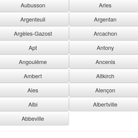
Aubusson
Arles
Argenteuil
Argentan
Argèles-Gazost
Arcachon
Apt
Antony
Angoulême
Ancenis
Ambert
Altkirch
Ales
Alençon
Albi
Albertville
Abbeville