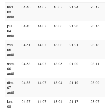
mer.
04:48
14:07
18:07
21:24
23:17
03
août
jeu.
04:49
14:07
18:06
21:23
23:15
04
août
ven.
04:51
14:07
18:06
21:21
23:13
05
août
sam.
04:53
14:07
18:05
21:20
23:11
06
août
dim.
04:55
14:07
18:04
21:19
23:09
07
août
lun.
04:57
14:07
18:04
21:17
23:07
08