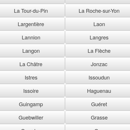
La Tour-du-Pin
La Roche-sur-Yon
Largentière
Laon
Lannion
Langres
Langon
La Flèche
La Châtre
Jonzac
Istres
Issoudun
Issoire
Haguenau
Guingamp
Guéret
Guebwiller
Grasse