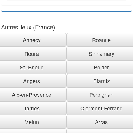
Autres lieux (France)
Annecy
Roanne
Roura
Sinnamary
St.-Brieuc
Poitier
Angers
Biarritz
Aix-en-Provence
Perpignan
Tarbes
Clermont-Ferrand
Melun
Arras