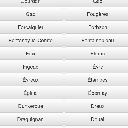
Gourdon
Gex
Gap
Fougères
Forcalquier
Forbach
Fontenay-le-Comte
Fontainebleau
Foix
Florac
Figeac
Évry
Évreux
Étampes
Épinal
Épernay
Dunkerque
Dreux
Draguignan
Douai