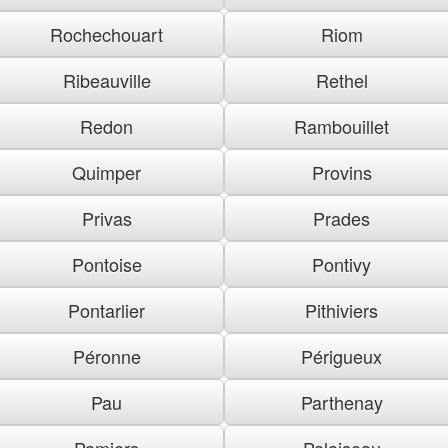
Rochechouart
Riom
Ribeauville
Rethel
Redon
Rambouillet
Quimper
Provins
Privas
Prades
Pontoise
Pontivy
Pontarlier
Pithiviers
Péronne
Périgueux
Pau
Parthenay
Pamiers
Palaiseau