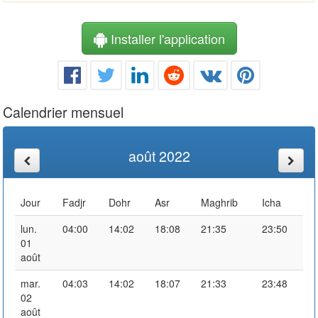
Installer l'application
Calendrier mensuel
août 2022
Jour
Fadjr
Dohr
Asr
Maghrib
Icha
lun.
04:00
14:02
18:08
21:35
23:50
01
août
mar.
04:03
14:02
18:07
21:33
23:48
02
août