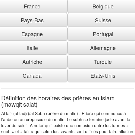
France
Belgique
Pays-Bas
Suisse
Espagne
Portugal
Italie
Allemagne
Autriche
Turquie
Canada
Etats-Unis
Définition des horaires des prières en Islam
(mawqit salat)
Al fajr (al fadjr)/al Sobh (prière du matin) : Prière qui commence à
l’aube ou au crépuscule du matin. Le sobh se termine juste avant le
lever du soleil. A noter qu’il existe une confusion entre les termes «
sobh » et « fajr » qui selon les savants sont utilisés pour faire allusion