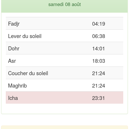
samedi 08 août
Fadjr
04:19
Lever du soleil
06:38
Dohr
14:01
Asr
18:03
Coucher du soleil
21:24
Maghrib
21:24
Icha
23:31