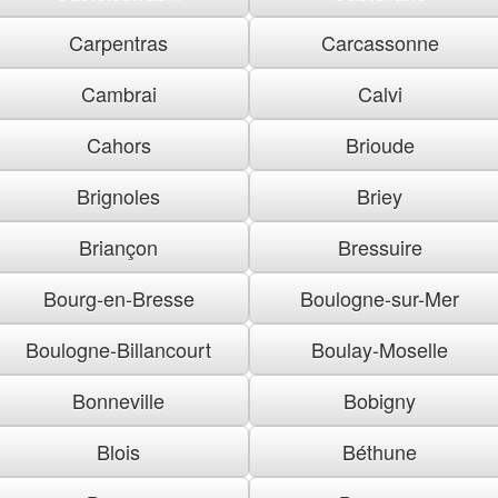
Carpentras
Carcassonne
Cambrai
Calvi
Cahors
Brioude
Brignoles
Briey
Briançon
Bressuire
Bourg-en-Bresse
Boulogne-sur-Mer
Boulogne-Billancourt
Boulay-Moselle
Bonneville
Bobigny
Blois
Béthune