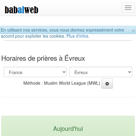
Tog
navi
×
En utilisant nos services, vous nous donnez expressément votre
accord pour exploiter les cookies.
Plus d'infos.
Horaires de prières à Évreux
Méthode : Muslim World League (MWL)
Aujourd'hui