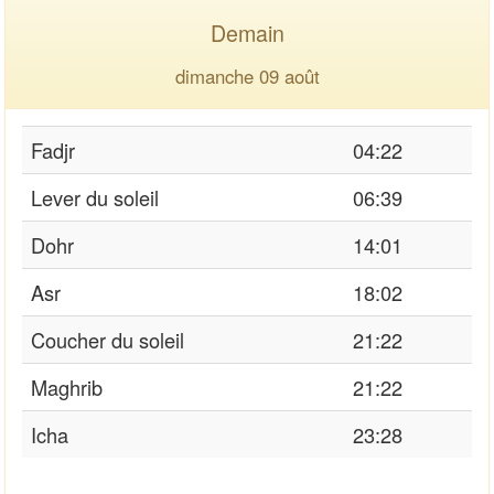
Demain
dimanche 09 août
Fadjr
04:22
Lever du soleil
06:39
Dohr
14:01
Asr
18:02
Coucher du soleil
21:22
Maghrib
21:22
Icha
23:28