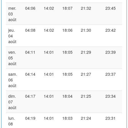
mer.
04:06
14:02
18:07
21:32
23:45
03
août
jeu.
04:08
14:02
18:06
21:30
23:42
04
août
ven.
04:11
14:01
18:05
21:29
23:39
05
août
sam.
04:14
14:01
18:05
21:27
23:37
06
août
dim.
04:17
14:01
18:04
21:25
23:34
07
août
lun.
04:19
14:01
18:03
21:24
23:31
08