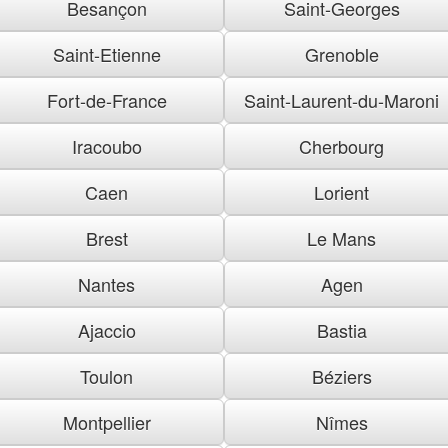
Besançon
Saint-Georges
Saint-Etienne
Grenoble
Fort-de-France
Saint-Laurent-du-Maroni
Iracoubo
Cherbourg
Caen
Lorient
Brest
Le Mans
Nantes
Agen
Ajaccio
Bastia
Toulon
Béziers
Montpellier
Nîmes