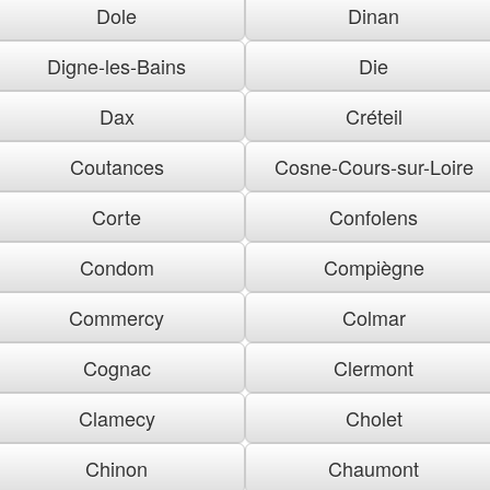
Dole
Dinan
Digne-les-Bains
Die
Dax
Créteil
Coutances
Cosne-Cours-sur-Loire
Corte
Confolens
Condom
Compiègne
Commercy
Colmar
Cognac
Clermont
Clamecy
Cholet
Chinon
Chaumont