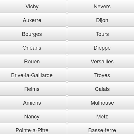
Vichy
Nevers
Auxerre
Dijon
Bourges
Tours
Orléans
Dieppe
Rouen
Versailles
Brive-la-Gaillarde
Troyes
Reims
Calais
Amiens
Mulhouse
Nancy
Metz
Pointe-a-Pitre
Basse-terre