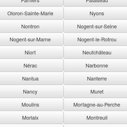
Oloron-Sainte-Marie
Nyons
Nontron
Nogent-sur-Seine
Nogent-sur-Marne
Nogent-le-Rotrou
Niort
Neufchâteau
Nérac
Narbonne
Nantua
Nanterre
Nancy
Muret
Moulins
Mortagne-au-Perche
Morlaix
Montreuil