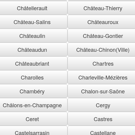
Châtellerault
Château-Thierry
Château-Salins
Châteauroux
Châteaulin
Château-Gontier
Châteaudun
Château-Chinon(Ville)
Châteaubriant
Chartres
Charolles
Charleville-Mézières
Chambéry
Chalon-sur-Saône
Châlons-en-Champagne
Cergy
Ceret
Castres
Castelsarrasin
Castellane