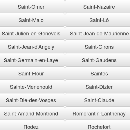
Saint-Omer
Saint-Nazaire
Saint-Malo
Saint-Lô
Saint-Julien-en-Genevois
Saint-Jean-de-Maurienne
Saint-Jean-d'Angely
Saint-Girons
Saint-Germain-en-Laye
Saint-Gaudens
Saint-Flour
Saintes
Sainte-Menehould
Saint-Dizier
Saint-Die-des-Vosges
Saint-Claude
Saint-Amand-Montrond
Romorantin-Lanthenay
Rodez
Rochefort