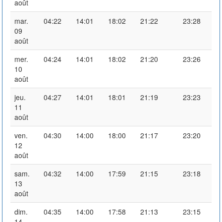
août
mar.
04:22
14:01
18:02
21:22
23:28
09
août
mer.
04:24
14:01
18:02
21:20
23:26
10
août
jeu.
04:27
14:01
18:01
21:19
23:23
11
août
ven.
04:30
14:00
18:00
21:17
23:20
12
août
sam.
04:32
14:00
17:59
21:15
23:18
13
août
dim.
04:35
14:00
17:58
21:13
23:15
14