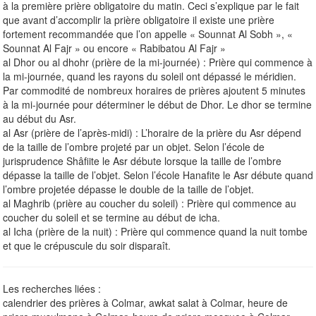
à la première prière obligatoire du matin. Ceci s’explique par le fait
que avant d’accomplir la prière obligatoire il existe une prière
fortement recommandée que l’on appelle « Sounnat Al Sobh », «
Sounnat Al Fajr » ou encore « Rabibatou Al Fajr »
al Dhor ou al dhohr (prière de la mi-journée) : Prière qui commence à
la mi-journée, quand les rayons du soleil ont dépassé le méridien.
Par commodité de nombreux horaires de prières ajoutent 5 minutes
à la mi-journée pour déterminer le début de Dhor. Le dhor se termine
au début du Asr.
al Asr (prière de l’après-midi) : L’horaire de la prière du Asr dépend
de la taille de l’ombre projeté par un objet. Selon l’école de
jurisprudence Shâfiite le Asr débute lorsque la taille de l’ombre
dépasse la taille de l’objet. Selon l’école Hanafite le Asr débute quand
l’ombre projetée dépasse le double de la taille de l’objet.
al Maghrib (prière au coucher du soleil) : Prière qui commence au
coucher du soleil et se termine au début de icha.
al Icha (prière de la nuit) : Prière qui commence quand la nuit tombe
et que le crépuscule du soir disparaît.
Les recherches liées :
calendrier des prières à Colmar, awkat salat à Colmar, heure de