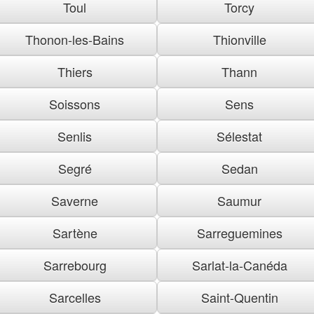
Toul
Torcy
Thonon-les-Bains
Thionville
Thiers
Thann
Soissons
Sens
Senlis
Sélestat
Segré
Sedan
Saverne
Saumur
Sartène
Sarreguemines
Sarrebourg
Sarlat-la-Canéda
Sarcelles
Saint-Quentin