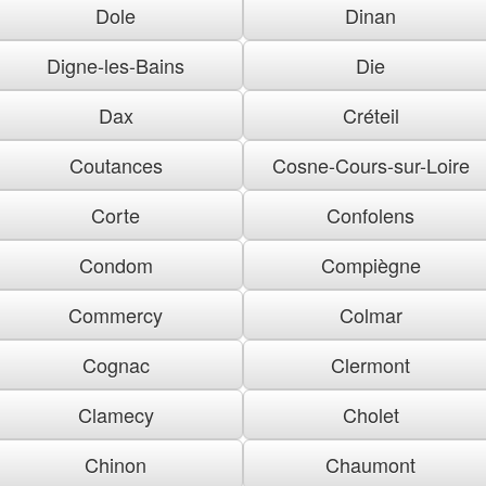
Dole
Dinan
Digne-les-Bains
Die
Dax
Créteil
Coutances
Cosne-Cours-sur-Loire
Corte
Confolens
Condom
Compiègne
Commercy
Colmar
Cognac
Clermont
Clamecy
Cholet
Chinon
Chaumont