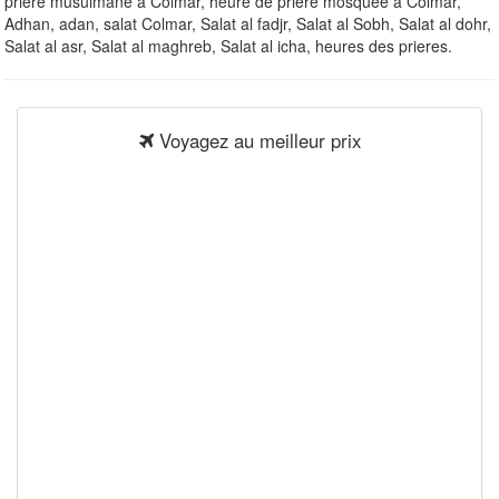
priere musulmane à Colmar, heure de priere mosquee à Colmar,
Adhan, adan, salat Colmar, Salat al fadjr, Salat al Sobh, Salat al dohr,
Salat al asr, Salat al maghreb, Salat al icha, heures des prieres.
Voyagez au meilleur prix