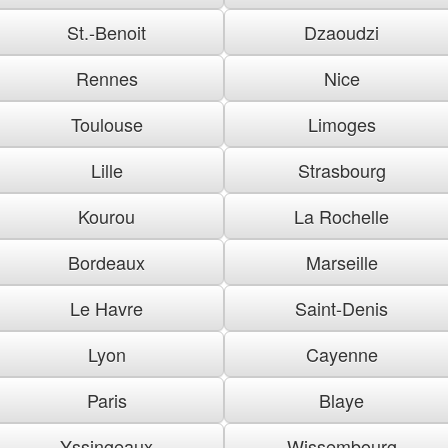
St.-Benoit
Dzaoudzi
Rennes
Nice
Toulouse
Limoges
Lille
Strasbourg
Kourou
La Rochelle
Bordeaux
Marseille
Le Havre
Saint-Denis
Lyon
Cayenne
Paris
Blaye
Yssingeaux
Wissembourg