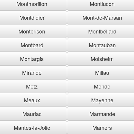
Montmorillon
Montlucon
Montdidier
Mont-de-Marsan
Montbrison
Montbéliard
Montbard
Montauban
Montargis
Molsheim
Mirande
Millau
Metz
Mende
Meaux
Mayenne
Mauriac
Marmande
Mantes-la-Jolie
Mamers