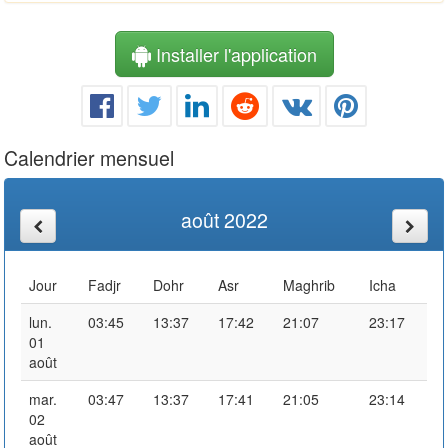
Installer l'application
Calendrier mensuel
août 2022
Jour
Fadjr
Dohr
Asr
Maghrib
Icha
lun.
03:45
13:37
17:42
21:07
23:17
01
août
mar.
03:47
13:37
17:41
21:05
23:14
02
août