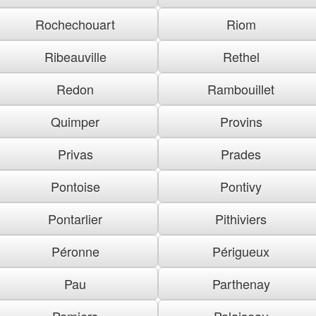
Rochechouart
Riom
Ribeauville
Rethel
Redon
Rambouillet
Quimper
Provins
Privas
Prades
Pontoise
Pontivy
Pontarlier
Pithiviers
Péronne
Périgueux
Pau
Parthenay
Pamiers
Palaiseau