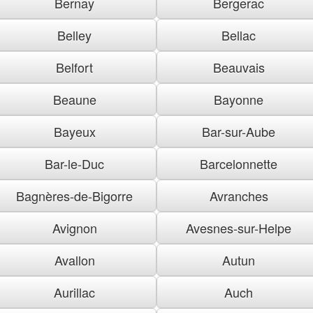
Bernay
Bergerac
Belley
Bellac
Belfort
Beauvais
Beaune
Bayonne
Bayeux
Bar-sur-Aube
Bar-le-Duc
Barcelonnette
Bagnères-de-Bigorre
Avranches
Avignon
Avesnes-sur-Helpe
Avallon
Autun
Aurillac
Auch