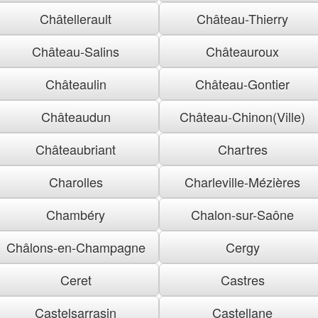
Châtellerault
Château-Thierry
Château-Salins
Châteauroux
Châteaulin
Château-Gontier
Châteaudun
Château-Chinon(Ville)
Châteaubriant
Chartres
Charolles
Charleville-Mézières
Chambéry
Chalon-sur-Saône
Châlons-en-Champagne
Cergy
Ceret
Castres
Castelsarrasin
Castellane