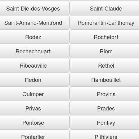
Saint-Die-des-Vosges
Saint-Claude
Saint-Amand-Montrond
Romorantin-Lanthenay
Rodez
Rochefort
Rochechouart
Riom
Ribeauville
Rethel
Redon
Rambouillet
Quimper
Provins
Privas
Prades
Pontoise
Pontivy
Pontarlier
Pithiviers