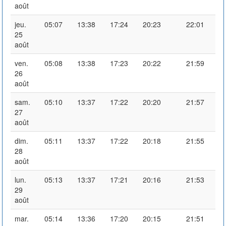
août
jeu.
05:07
13:38
17:24
20:23
22:01
25
août
ven.
05:08
13:38
17:23
20:22
21:59
26
août
sam.
05:10
13:37
17:22
20:20
21:57
27
août
dim.
05:11
13:37
17:22
20:18
21:55
28
août
lun.
05:13
13:37
17:21
20:16
21:53
29
août
mar.
05:14
13:36
17:20
20:15
21:51