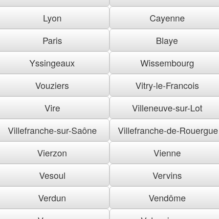
Lyon
Cayenne
Paris
Blaye
Yssingeaux
Wissembourg
Vouziers
Vitry-le-Francois
Vire
Villeneuve-sur-Lot
Villefranche-sur-Saône
Villefranche-de-Rouergue
Vierzon
Vienne
Vesoul
Vervins
Verdun
Vendôme