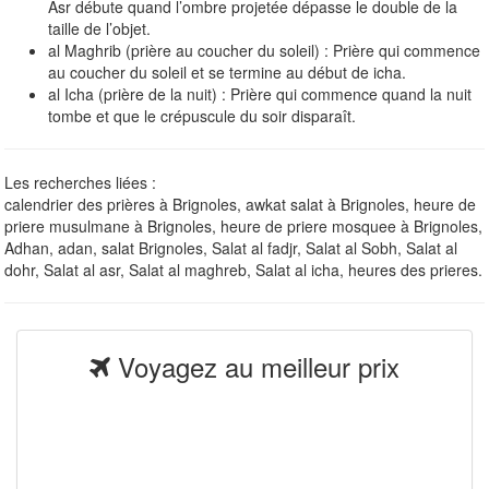
Asr débute quand l’ombre projetée dépasse le double de la
taille de l’objet.
al Maghrib (prière au coucher du soleil) : Prière qui commence
au coucher du soleil et se termine au début de icha.
al Icha (prière de la nuit) : Prière qui commence quand la nuit
tombe et que le crépuscule du soir disparaît.
Les recherches liées :
calendrier des prières à Brignoles, awkat salat à Brignoles, heure de
priere musulmane à Brignoles, heure de priere mosquee à Brignoles,
Adhan, adan, salat Brignoles, Salat al fadjr, Salat al Sobh, Salat al
dohr, Salat al asr, Salat al maghreb, Salat al icha, heures des prieres.
Voyagez au meilleur prix