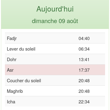
Aujourd'hui
dimanche 09 août
Fadjr
04:40
Lever du soleil
06:34
Dohr
13:41
Asr
17:37
Coucher du soleil
20:48
Maghrib
20:48
Icha
22:34