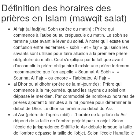
Définition des horaires des
prières en Islam (mawqit salat)
Al fajr (al fadjr)/al Sobh (prière du matin) : Prière qui
commence à l’aube ou au crépuscule du matin. Le sobh se
termine juste avant le lever du soleil. A noter qu’il existe une
confusion entre les termes « sobh » et « fajr » qui selon les
savants sont utilisés pour faire allusion à la première prière
obligatoire du matin. Ceci s’explique par le fait que avant
d’accomplir la prière obligatoire il existe une prière fortement
recommandée que l’on appelle « Sounnat Al Sobh », «
Sounnat Al Fajr » ou encore « Rabibatou Al Fajr »
al Dhor ou al dhohr (prière de la mi-journée) : Prière qui
commence à la mi-journée, quand les rayons du soleil ont
dépassé le méridien. Par commodité de nombreux horaires de
prières ajoutent 5 minutes à la mi-journée pour déterminer le
début de Dhor. Le dhor se termine au début du Asr.
al Asr (prière de l’après-midi) : L’horaire de la prière du Asr
dépend de la taille de l’ombre projeté par un objet. Selon
l’école de jurisprudence Shâfiite le Asr débute lorsque la taille
de l’ombre dépasse la taille de l’objet. Selon l’école Hanafite le