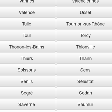
Vannes
Valenciennes
Valence
Ussel
Tulle
Tournon-sur-Rhône
Toul
Torcy
Thonon-les-Bains
Thionville
Thiers
Thann
Soissons
Sens
Senlis
Sélestat
Segré
Sedan
Saverne
Saumur