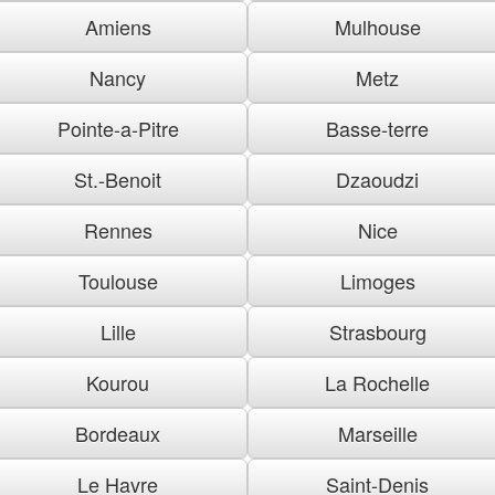
Amiens
Mulhouse
Nancy
Metz
Pointe-a-Pitre
Basse-terre
St.-Benoit
Dzaoudzi
Rennes
Nice
Toulouse
Limoges
Lille
Strasbourg
Kourou
La Rochelle
Bordeaux
Marseille
Le Havre
Saint-Denis