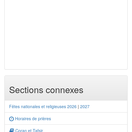
Sections connexes
Fêtes nationales et religieuses 2026
|
2027
Horaires de prières
Coran et Tafsir