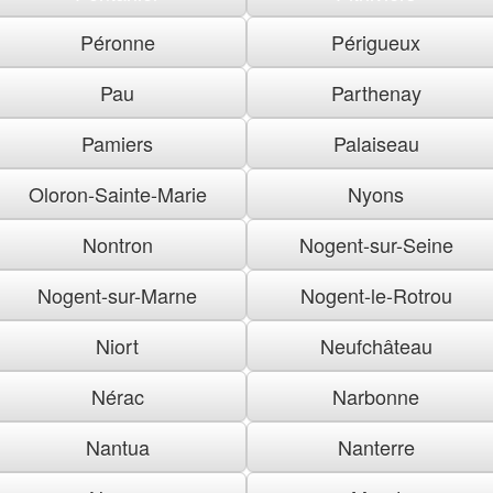
Péronne
Périgueux
Pau
Parthenay
Pamiers
Palaiseau
Oloron-Sainte-Marie
Nyons
Nontron
Nogent-sur-Seine
Nogent-sur-Marne
Nogent-le-Rotrou
Niort
Neufchâteau
Nérac
Narbonne
Nantua
Nanterre