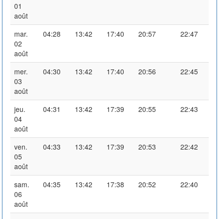
01
août
mar.
04:28
13:42
17:40
20:57
22:47
02
août
mer.
04:30
13:42
17:40
20:56
22:45
03
août
jeu.
04:31
13:42
17:39
20:55
22:43
04
août
ven.
04:33
13:42
17:39
20:53
22:42
05
août
sam.
04:35
13:42
17:38
20:52
22:40
06
août