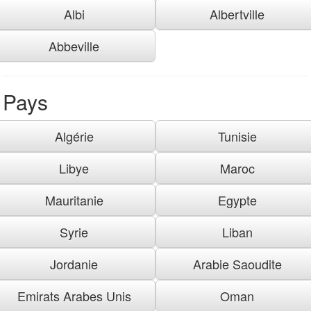
Albi
Albertville
Abbeville
Pays
Algérie
Tunisie
Libye
Maroc
Mauritanie
Egypte
Syrie
Liban
Jordanie
Arabie Saoudite
Emirats Arabes Unis
Oman