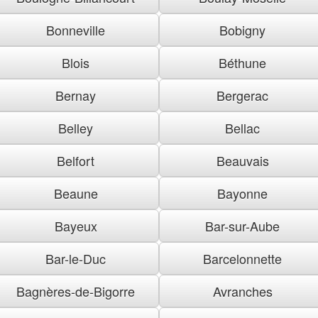
Bonneville
Bobigny
Blois
Béthune
Bernay
Bergerac
Belley
Bellac
Belfort
Beauvais
Beaune
Bayonne
Bayeux
Bar-sur-Aube
Bar-le-Duc
Barcelonnette
Bagnères-de-Bigorre
Avranches