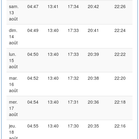
sam.
04:47
13:41
17:34
20:42
22:26
13
août
dim.
04:49
13:40
17:33
20:41
22:24
14
août
lun.
04:50
13:40
17:33
20:39
22:22
15
août
mar.
04:52
13:40
17:32
20:38
22:20
16
août
mer.
04:54
13:40
17:31
20:36
22:18
17
août
jeu.
04:55
13:40
17:30
20:35
22:16
18
août