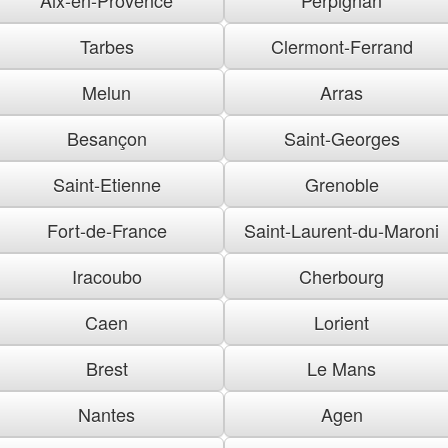
Tarbes
Clermont-Ferrand
Melun
Arras
Besançon
Saint-Georges
Saint-Etienne
Grenoble
Fort-de-France
Saint-Laurent-du-Maroni
Iracoubo
Cherbourg
Caen
Lorient
Brest
Le Mans
Nantes
Agen