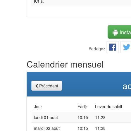
Icha
Instal
Partagez
Calendrier mensuel
a
Précédant
Jour
Fadjr
Lever du soleil
lundi 01 août
10:15
11:28
mardi 02 août
10:15
11:28