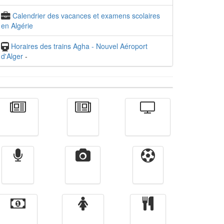
Calendrier des vacances et examens scolaires
en Algérie
Horaires des trains Agha - Nouvel Aéroport
d'Alger
-
Actualité
الأخبار
Télévision
Radio
Vidéos
Sport
Finance
Femmes
cuisine