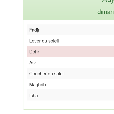
diman
Fadjr
Lever du soleil
Dohr
Asr
Coucher du soleil
Maghrib
Icha