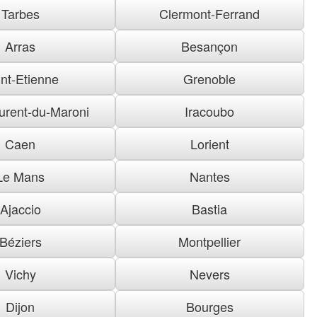
Tarbes
Clermont-Ferrand
Arras
Besançon
nt-Etienne
Grenoble
urent-du-Maroni
Iracoubo
Caen
Lorient
Le Mans
Nantes
Ajaccio
Bastia
Béziers
Montpellier
Vichy
Nevers
Dijon
Bourges