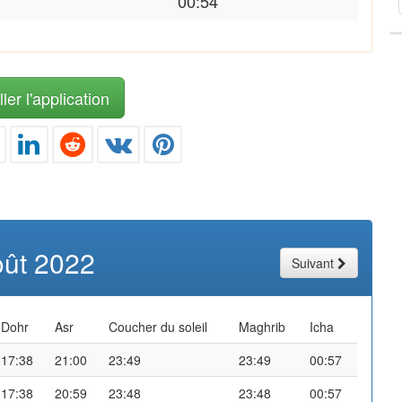
00:54
ler l'application
oût 2022
Suivant
Dohr
Asr
Coucher du soleil
Maghrib
Icha
17:38
21:00
23:49
23:49
00:57
17:38
20:59
23:48
23:48
00:57