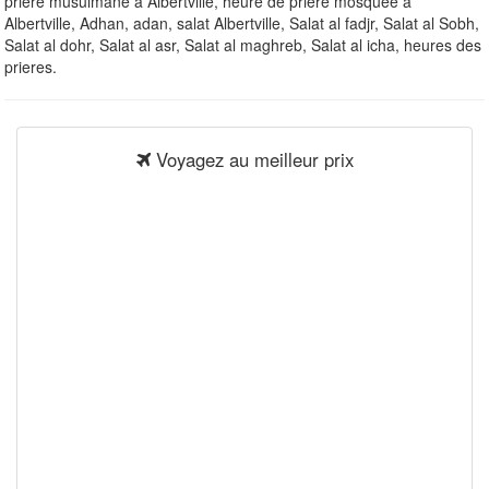
priere musulmane à Albertville, heure de priere mosquee à
Albertville, Adhan, adan, salat Albertville, Salat al fadjr, Salat al Sobh,
Salat al dohr, Salat al asr, Salat al maghreb, Salat al icha, heures des
prieres.
Voyagez au meilleur prix