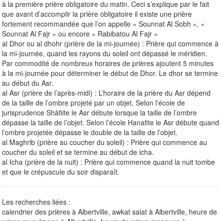
à la première prière obligatoire du matin. Ceci s’explique par le fait
que avant d’accomplir la prière obligatoire il existe une prière
fortement recommandée que l’on appelle « Sounnat Al Sobh », «
Sounnat Al Fajr » ou encore « Rabibatou Al Fajr »
al Dhor ou al dhohr (prière de la mi-journée) : Prière qui commence à
la mi-journée, quand les rayons du soleil ont dépassé le méridien.
Par commodité de nombreux horaires de prières ajoutent 5 minutes
à la mi-journée pour déterminer le début de Dhor. Le dhor se termine
au début du Asr.
al Asr (prière de l’après-midi) : L’horaire de la prière du Asr dépend
de la taille de l’ombre projeté par un objet. Selon l’école de
jurisprudence Shâfiite le Asr débute lorsque la taille de l’ombre
dépasse la taille de l’objet. Selon l’école Hanafite le Asr débute quand
l’ombre projetée dépasse le double de la taille de l’objet.
al Maghrib (prière au coucher du soleil) : Prière qui commence au
coucher du soleil et se termine au début de icha.
al Icha (prière de la nuit) : Prière qui commence quand la nuit tombe
et que le crépuscule du soir disparaît.
Les recherches liées :
calendrier des prières à Albertville, awkat salat à Albertville, heure de