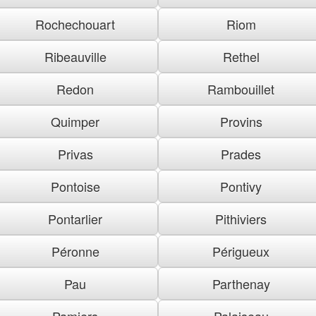
Rochechouart
Riom
Ribeauville
Rethel
Redon
Rambouillet
Quimper
Provins
Privas
Prades
Pontoise
Pontivy
Pontarlier
Pithiviers
Péronne
Périgueux
Pau
Parthenay
Pamiers
Palaiseau