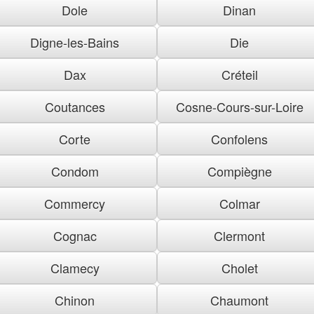
Dole
Dinan
Digne-les-Bains
Die
Dax
Créteil
Coutances
Cosne-Cours-sur-Loire
Corte
Confolens
Condom
Compiègne
Commercy
Colmar
Cognac
Clermont
Clamecy
Cholet
Chinon
Chaumont