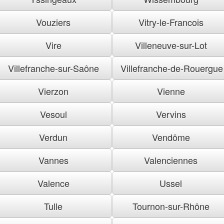
Vouziers
Vitry-le-Francois
Vire
Villeneuve-sur-Lot
Villefranche-sur-Saône
Villefranche-de-Rouergue
Vierzon
Vienne
Vesoul
Vervins
Verdun
Vendôme
Vannes
Valenciennes
Valence
Ussel
Tulle
Tournon-sur-Rhône