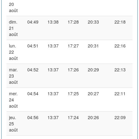
20
août
dim.
04:49
13:38
17:28
20:33
22:18
21
août
lun.
04:51
13:37
17:27
20:31
22:16
22
août
mar.
04:52
13:37
17:26
20:29
22:13
23
août
mer.
04:54
13:37
17:25
20:27
22:11
24
août
jeu.
04:56
13:37
17:24
20:26
22:09
25
août