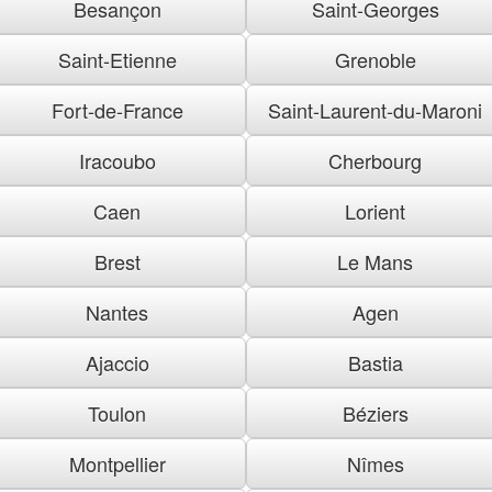
Besançon
Saint-Georges
Saint-Etienne
Grenoble
Fort-de-France
Saint-Laurent-du-Maroni
Iracoubo
Cherbourg
Caen
Lorient
Brest
Le Mans
Nantes
Agen
Ajaccio
Bastia
Toulon
Béziers
Montpellier
Nîmes