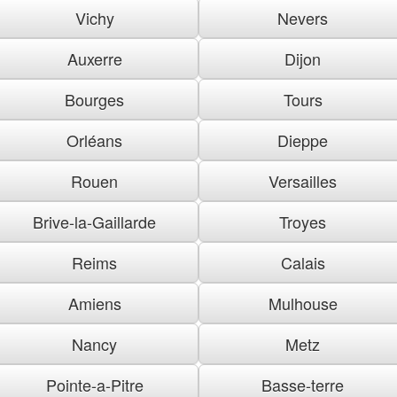
Vichy
Nevers
Auxerre
Dijon
Bourges
Tours
Orléans
Dieppe
Rouen
Versailles
Brive-la-Gaillarde
Troyes
Reims
Calais
Amiens
Mulhouse
Nancy
Metz
Pointe-a-Pitre
Basse-terre