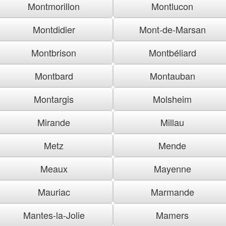
Montmorillon
Montlucon
Montdidier
Mont-de-Marsan
Montbrison
Montbéliard
Montbard
Montauban
Montargis
Molsheim
Mirande
Millau
Metz
Mende
Meaux
Mayenne
Mauriac
Marmande
Mantes-la-Jolie
Mamers