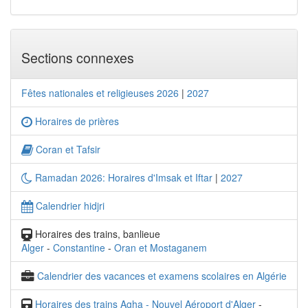
Sections connexes
Fêtes nationales et religieuses 2026
|
2027
Horaires de prières
Coran et Tafsir
Ramadan 2026: Horaires d'Imsak et Iftar
|
2027
Calendrier hidjri
Horaires des trains, banlieue
Alger
-
Constantine
-
Oran et Mostaganem
Calendrier des vacances et examens scolaires en Algérie
Horaires des trains Agha - Nouvel Aéroport d'Alger
-