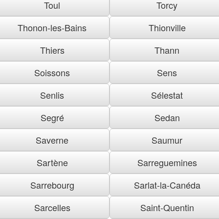
Toul
Torcy
Thonon-les-Bains
Thionville
Thiers
Thann
Soissons
Sens
Senlis
Sélestat
Segré
Sedan
Saverne
Saumur
Sartène
Sarreguemines
Sarrebourg
Sarlat-la-Canéda
Sarcelles
Saint-Quentin