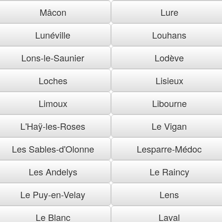
Mâcon
Lure
Lunéville
Louhans
Lons-le-Saunier
Lodève
Loches
Lisieux
Limoux
Libourne
L'Haÿ-les-Roses
Le Vigan
Les Sables-d'Olonne
Lesparre-Médoc
Les Andelys
Le Raincy
Le Puy-en-Velay
Lens
Le Blanc
Laval