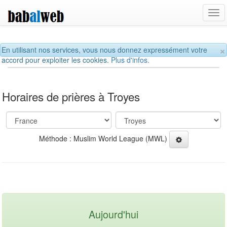
Tog
navi
×
En utilisant nos services, vous nous donnez expressément votre
accord pour exploiter les cookies.
Plus d'infos.
Horaires de prières à Troyes
Méthode : Muslim World League (MWL)
Aujourd'hui