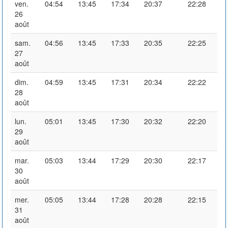
ven.
04:54
13:45
17:34
20:37
22:28
26
août
sam.
04:56
13:45
17:33
20:35
22:25
27
août
dim.
04:59
13:45
17:31
20:34
22:22
28
août
lun.
05:01
13:45
17:30
20:32
22:20
29
août
mar.
05:03
13:44
17:29
20:30
22:17
30
août
mer.
05:05
13:44
17:28
20:28
22:15
31
août