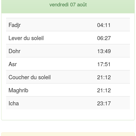
vendredi 07 août
Fadjr
04:11
Lever du soleil
06:27
Dohr
13:49
Asr
17:51
Coucher du soleil
21:12
Maghrib
21:12
Icha
23:17