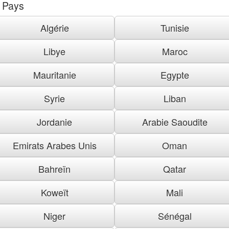
Pays
Algérie
Tunisie
Libye
Maroc
Mauritanie
Egypte
Syrie
Liban
Jordanie
Arabie Saoudite
Emirats Arabes Unis
Oman
Bahreïn
Qatar
Koweït
Mali
Niger
Sénégal