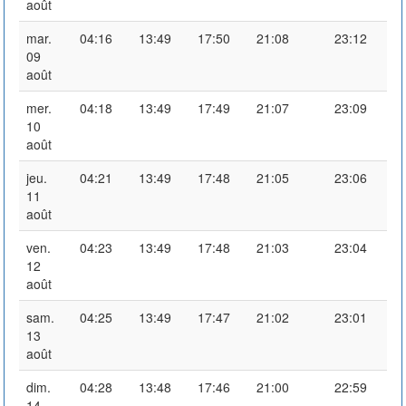
août
mar.
04:16
13:49
17:50
21:08
23:12
09
août
mer.
04:18
13:49
17:49
21:07
23:09
10
août
jeu.
04:21
13:49
17:48
21:05
23:06
11
août
ven.
04:23
13:49
17:48
21:03
23:04
12
août
sam.
04:25
13:49
17:47
21:02
23:01
13
août
dim.
04:28
13:48
17:46
21:00
22:59
14