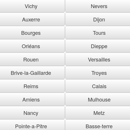
Vichy
Nevers
Auxerre
Dijon
Bourges
Tours
Orléans
Dieppe
Rouen
Versailles
Brive-la-Gaillarde
Troyes
Reims
Calais
Amiens
Mulhouse
Nancy
Metz
Pointe-a-Pitre
Basse-terre