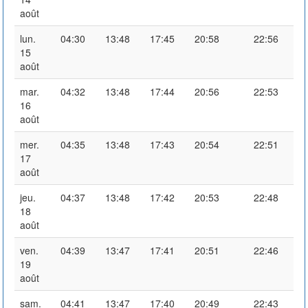
août
lun.
04:30
13:48
17:45
20:58
22:56
15
août
mar.
04:32
13:48
17:44
20:56
22:53
16
août
mer.
04:35
13:48
17:43
20:54
22:51
17
août
jeu.
04:37
13:48
17:42
20:53
22:48
18
août
ven.
04:39
13:47
17:41
20:51
22:46
19
août
sam.
04:41
13:47
17:40
20:49
22:43