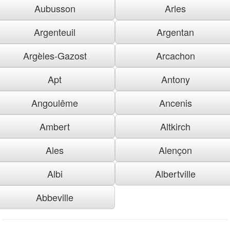
Aubusson
Arles
Argenteuil
Argentan
Argèles-Gazost
Arcachon
Apt
Antony
Angoulême
Ancenis
Ambert
Altkirch
Ales
Alençon
Albi
Albertville
Abbeville