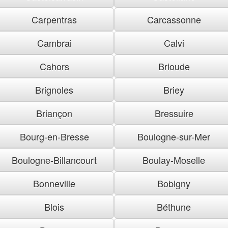
Carpentras
Carcassonne
Cambrai
Calvi
Cahors
Brioude
Brignoles
Briey
Briançon
Bressuire
Bourg-en-Bresse
Boulogne-sur-Mer
Boulogne-Billancourt
Boulay-Moselle
Bonneville
Bobigny
Blois
Béthune