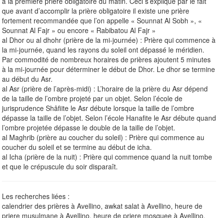
à la première prière obligatoire du matin. Ceci s’explique par le fait
que avant d’accomplir la prière obligatoire il existe une prière
fortement recommandée que l’on appelle « Sounnat Al Sobh », «
Sounnat Al Fajr » ou encore « Rabibatou Al Fajr »
al Dhor ou al dhohr (prière de la mi-journée) : Prière qui commence à
la mi-journée, quand les rayons du soleil ont dépassé le méridien.
Par commodité de nombreux horaires de prières ajoutent 5 minutes
à la mi-journée pour déterminer le début de Dhor. Le dhor se termine
au début du Asr.
al Asr (prière de l’après-midi) : L’horaire de la prière du Asr dépend
de la taille de l’ombre projeté par un objet. Selon l’école de
jurisprudence Shâfiite le Asr débute lorsque la taille de l’ombre
dépasse la taille de l’objet. Selon l’école Hanafite le Asr débute quand
l’ombre projetée dépasse le double de la taille de l’objet.
al Maghrib (prière au coucher du soleil) : Prière qui commence au
coucher du soleil et se termine au début de icha.
al Icha (prière de la nuit) : Prière qui commence quand la nuit tombe
et que le crépuscule du soir disparaît.
Les recherches liées :
calendrier des prières à Avellino, awkat salat à Avellino, heure de
priere musulmane à Avellino, heure de priere mosquee à Avellino,