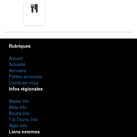
cuisine
Rubriques
Accueil
Actualité
Annuaire
Petites annonces
Contacter nous
Infos régionales
Béjaia info
Blida info
Bouira info
Tizi Ouzou info
Alger info
Liens externes