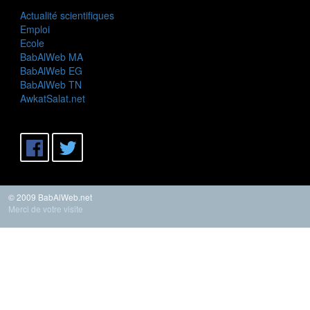
Actualité scientifiques
Emploi
Ecole
BabAlWeb MA
BabAlWeb EG
BabAlWeb TN
AwkatSalat.net
© 2009 BabAlWeb.net
Merci de votre visite