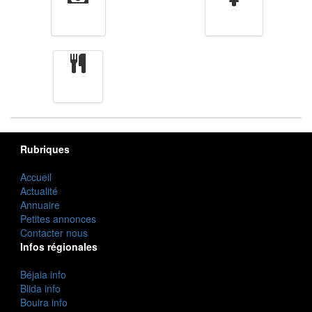
Finance
Femmes
cuisine
Rubriques
Accueil
Actualité
Annuaire
Petites annonces
Contacter nous
Infos régionales
Béjaia info
Blida info
Bouira info