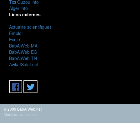
Tizi Ouzou info
Alger info
Liens externes
Actualité scientifiques
Emploi
Ecole
BabAlWeb MA
BabAlWeb EG
BabAlWeb TN
AwkatSalat.net
© 2009 BabAlWeb.net
Merci de votre visite